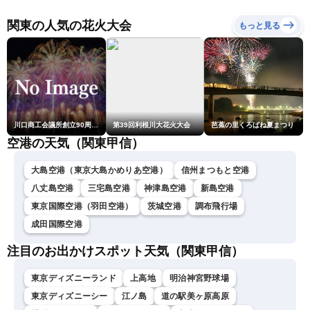
ュースLiVEイブニング・戸
北美月／芳野達郎〉
関東の人気の花火大会
もっと見る
川口商工会議所創立90周年・青年部40周年・女性会30周年記念 第6回川口花火大会
第39回利根川大花火大会
芭蕉の里くろばね夏まつり
空港の天気（関東甲信）
大島空港（東京大島かめりあ空港）
信州まつもと空港
八丈島空港
三宅島空港
神津島空港
新島空港
東京国際空港（羽田空港）
茨城空港
調布飛行場
成田国際空港
注目のお出かけスポット天気（関東甲信）
東京ディズニーランド
上高地
明治神宮野球場
東京ディズニーシー
江ノ島
道の駅美ヶ原高原