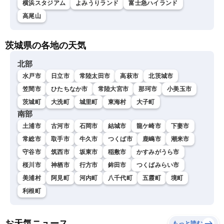
横浜スタジアム
よみうりランド
富士急ハイランド
高尾山
茨城県の各地の天気
北部
水戸市
日立市
常陸太田市
高萩市
北茨城市
笠間市
ひたちなか市
常陸大宮市
那珂市
小美玉市
茨城町
大洗町
城里町
東海村
大子町
南部
土浦市
古河市
石岡市
結城市
龍ケ崎市
下妻市
常総市
取手市
牛久市
つくば市
鹿嶋市
潮来市
守谷市
筑西市
坂東市
稲敷市
かすみがうら市
桜川市
神栖市
行方市
鉾田市
つくばみらい市
美浦村
阿見町
河内町
八千代町
五霞町
境町
利根町
お天気ニュース
もっと読む