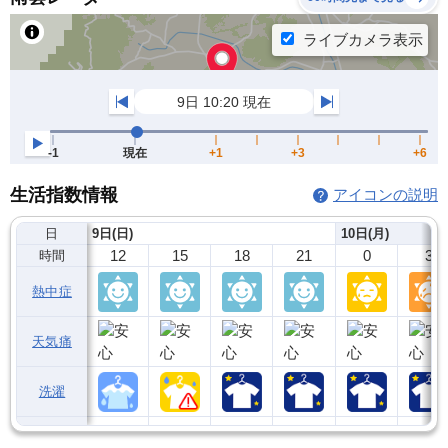
生活指数情報
アイコンの説明
日
9日(日)
10日(月)
12
15
18
21
0
3
時間
熱中症
天気痛
洗濯