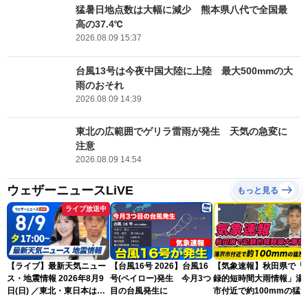
猛暑日地点数は大幅に減少 熊本県八代で全国最
高の37.4℃
2026.08.09 15:37
台風13号は今夜中国大陸に上陸 最大500mmの大
雨のおそれ
2026.08.09 14:39
東北の広範囲でゲリラ雷雨が発生 天気の急変に
注意
2026.08.09 14:54
ウェザーニュースLiVE
もっと見る
ライブ放送中
【ライブ】最新天気ニュー
【台風16号 2026】台風16
【気象速報】秋田県で「
ス・地震情報 2026年8月9
号(ペイロー)発生 今月3つ
録的短時間大雨情報」湯
日(日) ／東北・東日本は急
目の台風発生に
市付近で約100mmの猛
な雷雨に注意〈ウェザーニ
な雨