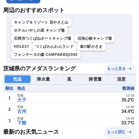
周辺のおすすめスポット
キャンプ＆リゾート 花やさと山
ホテルいやしの里 キャンプ場
石岡市つくばねオートキャンプ場
旧洗心館キャンプ場
HOLE37
つくばわんわんランド
道の駅かさま
フォンテーヌの森 CAMP&BBQ1992
茨城県のアメダスランキング
もっと見る
気温
降水量
風
降雪量
湿度
順位
地点
観測値
茨城
12:20
1
大子
35.2℃
茨城
13:26
2
古河
34.4℃
茨城
14:45
3
下館
33.7℃
最新のお天気ニュース
もっと読む