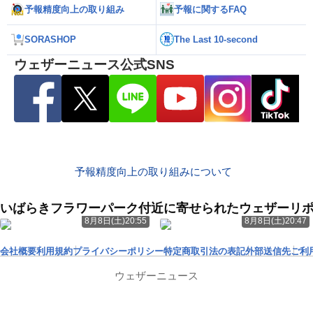
予報精度向上の取り組み
予報に関するFAQ
SORASHOP
The Last 10-second
ウェザーニュース公式SNS
予報精度向上の取り組みについて
いばらきフラワーパーク付近に寄せられたウェザーリ
8月8日(土)20:55
8月8日(土)20:47
会社概要
利用規約
プライバシーポリシー
特定商取引法の表記
外部送信先
ご利
ウェザーニュース