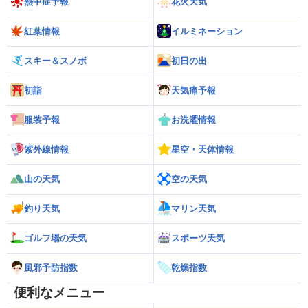
熱中症予報
花火天気
紅葉情報
イルミネーション
スキー＆スノボ
初日の出
初詣
天気痛予報
服装予報
お洗濯情報
紫外線情報
星空・天体情報
山の天気
空の天気
釣り天気
マリン天気
ゴルフ場の天気
スポーツ天気
風邪予防指数
乾燥指数
便利なメニュー