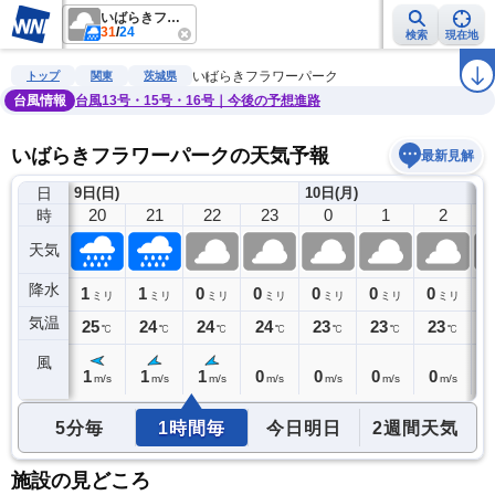
いばらきフラワーパーク
31
/
24
検索
現在地
雨雲レーダー
台風情報
地震情報
警報・注意報
2週間天気
ラ
いばらきフラワーパーク
トップ
関東
茨城県
台風情報
台風13号・15号・16号｜今後の予想進路
いばらきフラワーパークの天気予報
最新見解
日
9日(日)
10日(月)
19
20
21
22
23
0
1
2
時
天気
降水
0
1
1
0
0
0
0
0
0
ミリ
ミリ
ミリ
ミリ
ミリ
ミリ
ミリ
ミリ
気温
25
25
24
24
24
23
23
23
2
℃
℃
℃
℃
℃
℃
℃
℃
風
1
1
1
1
0
0
0
0
0
m/s
m/s
m/s
m/s
m/s
m/s
m/s
m/s
5分毎
1時間毎
今日明日
2週間天気
施設の見どころ