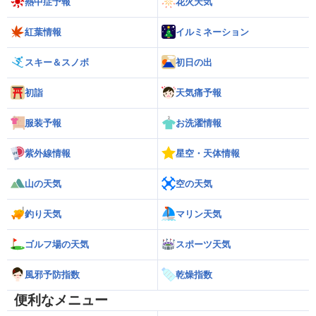
熱中症予報
花火天気
紅葉情報
イルミネーション
スキー＆スノボ
初日の出
初詣
天気痛予報
服装予報
お洗濯情報
紫外線情報
星空・天体情報
山の天気
空の天気
釣り天気
マリン天気
ゴルフ場の天気
スポーツ天気
風邪予防指数
乾燥指数
便利なメニュー