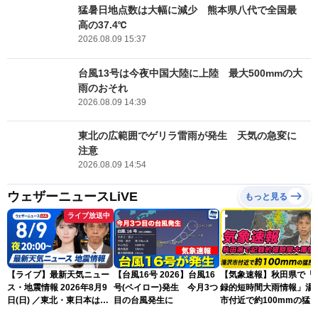
猛暑日地点数は大幅に減少 熊本県八代で全国最
高の37.4℃
2026.08.09 15:37
台風13号は今夜中国大陸に上陸 最大500mmの大
雨のおそれ
2026.08.09 14:39
東北の広範囲でゲリラ雷雨が発生 天気の急変に
注意
2026.08.09 14:54
ウェザーニュースLiVE
もっと見る
ライブ放送中
【ライブ】最新天気ニュー
【台風16号 2026】台風16
【気象速報】秋田県で「
ス・地震情報 2026年8月9
号(ペイロー)発生 今月3つ
録的短時間大雨情報」湯
日(日) ／東北・東日本は急
目の台風発生に
市付近で約100mmの猛
な雷雨に注意〈ウェザーニ
な雨