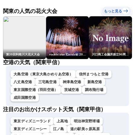
ュースLiVEムーン・駒木結
衣／芳野達郎〉
関東の人気の花火大会
もっと見る
第39回利根川大花火大会
rockin’star Carnival 2026
川口商工会議所創立90周年・青年部40周年・女性会30周年記念 第6回川口花火大会
空港の天気（関東甲信）
大島空港（東京大島かめりあ空港）
信州まつもと空港
八丈島空港
三宅島空港
神津島空港
新島空港
東京国際空港（羽田空港）
茨城空港
調布飛行場
成田国際空港
注目のお出かけスポット天気（関東甲信）
東京ディズニーランド
上高地
明治神宮野球場
東京ディズニーシー
江ノ島
道の駅美ヶ原高原