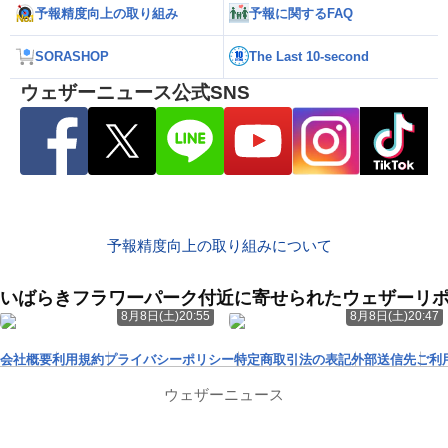
予報精度向上の取り組み
予報に関するFAQ
SORASHOP
The Last 10-second
ウェザーニュース公式SNS
予報精度向上の取り組みについて
いばらきフラワーパーク付近に寄せられたウェザーリ
8月8日(土)20:55
8月8日(土)20:47
会社概要
利用規約
プライバシーポリシー
特定商取引法の表記
外部送信先
ご利
ウェザーニュース