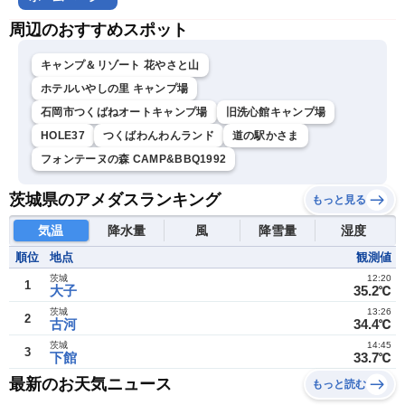
周辺のおすすめスポット
キャンプ＆リゾート 花やさと山
ホテルいやしの里 キャンプ場
石岡市つくばねオートキャンプ場
旧洗心館キャンプ場
HOLE37
つくばわんわんランド
道の駅かさま
フォンテーヌの森 CAMP&BBQ1992
茨城県のアメダスランキング
もっと見る
気温
降水量
風
降雪量
湿度
順位
地点
観測値
茨城
12:20
1
大子
35.2℃
茨城
13:26
2
古河
34.4℃
茨城
14:45
3
下館
33.7℃
最新のお天気ニュース
もっと読む