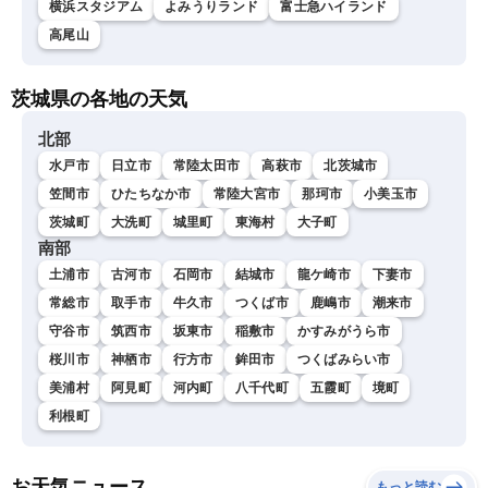
横浜スタジアム
よみうりランド
富士急ハイランド
高尾山
茨城県の各地の天気
北部
水戸市
日立市
常陸太田市
高萩市
北茨城市
笠間市
ひたちなか市
常陸大宮市
那珂市
小美玉市
茨城町
大洗町
城里町
東海村
大子町
南部
土浦市
古河市
石岡市
結城市
龍ケ崎市
下妻市
常総市
取手市
牛久市
つくば市
鹿嶋市
潮来市
守谷市
筑西市
坂東市
稲敷市
かすみがうら市
桜川市
神栖市
行方市
鉾田市
つくばみらい市
美浦村
阿見町
河内町
八千代町
五霞町
境町
利根町
お天気ニュース
もっと読む