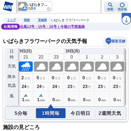
いばらきフラワーパーク
31
/
24
検索
現在地
雨雲レーダー
台風情報
地震情報
警報・注意報
2週間天気
ラ
いばらきフラワーパーク
トップ
関東
茨城県
台風情報
台風13号・15号・16号｜今後の予想進路
いばらきフラワーパークの天気予報
最新見解
日
9日(日)
10日(月)
20
21
22
23
0
1
2
3
時
天気
降水
1
2
0
0
0
0
0
0
0
ミリ
ミリ
ミリ
ミリ
ミリ
ミリ
ミリ
ミリ
気温
25
24
24
24
23
23
23
23
2
℃
℃
℃
℃
℃
℃
℃
℃
風
1
1
1
0
0
0
0
0
0
m/s
m/s
m/s
m/s
m/s
m/s
m/s
m/s
5分毎
1時間毎
今日明日
2週間天気
施設の見どころ