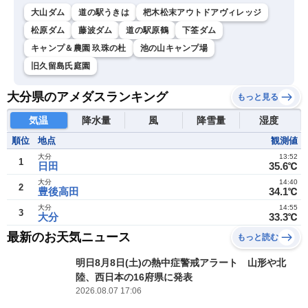
大山ダム
道の駅うきは
杷木松末アウトドアヴィレッジ
松原ダム
藤波ダム
道の駅原鶴
下筌ダム
キャンプ＆農園 玖珠の杜
池の山キャンプ場
旧久留島氏庭園
大分県のアメダスランキング
もっと見る
気温
降水量
風
降雪量
湿度
順位
地点
観測値
大分
13:52
1
日田
35.6℃
大分
14:40
2
豊後高田
34.1℃
大分
14:55
3
大分
33.3℃
最新のお天気ニュース
もっと読む
明日8月8日(土)の熱中症警戒アラート 山形や北
陸、西日本の16府県に発表
2026.08.07 17:06