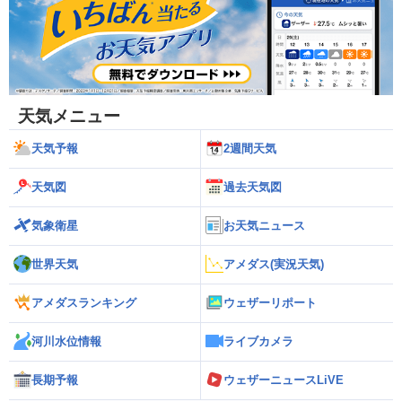
天気メニュー
天気予報
2週間天気
天気図
過去天気図
気象衛星
お天気ニュース
世界天気
アメダス(実況天気)
アメダスランキング
ウェザーリポート
河川水位情報
ライブカメラ
長期予報
ウェザーニュースLiVE