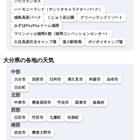
ハウステンボス
ハーモニーランド（サンリオキャラクターパーク）
城島高原パーク
くじゅう花公園
グリーンランドリゾート
みずほPayPayドーム福岡
マリンメッセ福岡A館（福岡コンベンションセンター）
久住高原沢水キャンプ場
道の駅桜島
ボイボイキャンプ場
大分県の各地の天気
中部
大分市
別府市
臼杵市
津久見市
杵築市
由布市
日出町
北部
中津市
豊後高田市
宇佐市
国東市
姫島村
西部
日田市
竹田市
九重町
玖珠町
南部
佐伯市
豊後大野市