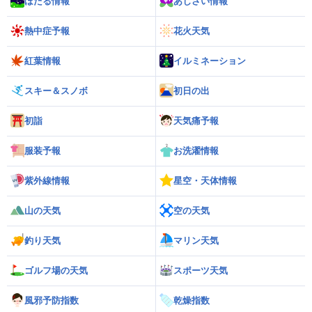
ほたる情報
あじさい情報
熱中症予報
花火天気
紅葉情報
イルミネーション
スキー＆スノボ
初日の出
初詣
天気痛予報
服装予報
お洗濯情報
紫外線情報
星空・天体情報
山の天気
空の天気
釣り天気
マリン天気
ゴルフ場の天気
スポーツ天気
風邪予防指数
乾燥指数