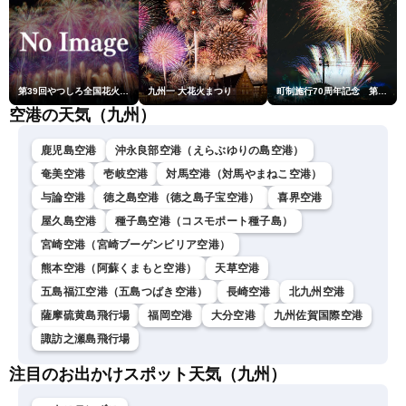
第39回やつしろ全国花火競技大会
九州一 大花火まつり
町制施行70周年記念 第48回南種子町ロケット祭
空港の天気（九州）
鹿児島空港
沖永良部空港（えらぶゆりの島空港）
奄美空港
壱岐空港
対馬空港（対馬やまねこ空港）
与論空港
徳之島空港（徳之島子宝空港）
喜界空港
屋久島空港
種子島空港（コスモポート種子島）
宮崎空港（宮崎ブーゲンビリア空港）
熊本空港（阿蘇くまもと空港）
天草空港
五島福江空港（五島つばき空港）
長崎空港
北九州空港
薩摩硫黄島飛行場
福岡空港
大分空港
九州佐賀国際空港
諏訪之瀬島飛行場
注目のお出かけスポット天気（九州）