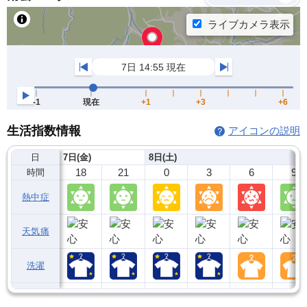
生活指数情報
アイコンの説明
日
7日(金)
8日(土)
18
21
0
3
6
9
時間
熱中症
天気痛
洗濯