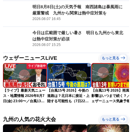
明日8月8日(土)の天気予報 南西諸島は暴風雨に
厳重警戒 九州から関東は熱中症対策を
2026.08.07 16:45
今日は広範囲で厳しい暑さ 明日も九州から東北
は熱中症対策が必須
2026.08.07 15:25
ウェザーニュースLiVE
もっと見る
ライブ放送中
【ライブ】最新天気ニュー
【台風15号 2026】今後の
【台風13号 2026】雨風
ス・地震情報 2026年8月7
進路は？北日本に接近・上
影響はいつまで続く？／
日(金) 23:00〜／台風13号
陸する可能性も（7日22時
ェザーニュース気象予報
の影響長引く 〈ウェザーニ
情報）
解説（7日22時情報）
ュースLiVE・川畑玲〉
九州の人気の花火大会
もっと見る