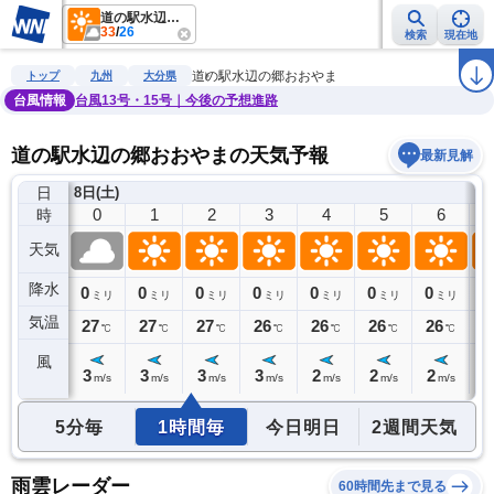
道の駅水辺の郷おおやま
33
/
26
検索
現在地
雨雲レーダー
台風情報
地震情報
警報・注意報
2週間天気
ラ
道の駅水辺の郷おおやま
トップ
九州
大分県
台風情報
台風13号・15号｜今後の予想進路
道の駅水辺の郷おおやまの天気予報
最新見解
日
7日(金)
8日(土)
23
0
1
2
3
4
5
6
時
天気
降水
0
0
0
0
0
0
0
0
0
ミリ
ミリ
ミリ
ミリ
ミリ
ミリ
ミリ
ミリ
気温
28
27
27
27
26
26
26
26
2
℃
℃
℃
℃
℃
℃
℃
℃
風
3
3
3
3
3
2
2
2
3
m/s
m/s
m/s
m/s
m/s
m/s
m/s
m/s
5分毎
1時間毎
今日明日
2週間天気
雨雲レーダー
60時間先まで見る