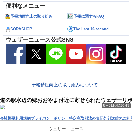
便利なメニュー
予報精度向上の取り組み
予報に関するFAQ
SORASHOP
The Last 10-second
ウェザーニュース公式SNS
予報精度向上の取り組みについて
道の駅水辺の郷おおやま付近に寄せられたウェザーリ
8月6日(木)20:43
会社概要
利用規約
プライバシーポリシー
特定商取引法の表記
外部送信先
ご利
ウェザーニュース