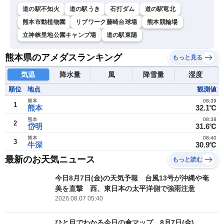
道の駅不知火
道の駅うき
石打ダム
道の駅竜北
熊本市動植物園
リブワーク藤崎台球場
熊本競輪場
立神峡里地公園キャンプ場
道の駅東陽
熊本県のアメダスランキング
もっと見る
気温
降水量
風
降雪量
湿度
順位
地点
観測値
熊本
08:39
1
熊本
32.1℃
熊本
08:38
2
岱明
31.6℃
熊本
08:40
3
牛深
30.9℃
最新のお天気ニュース
もっと読む
今日8月7日(金)の天気予報 台風13号が沖縄や奄
美を直撃 西、東日本の太平洋側で強雨注意
2026.08.07 05:40
ひと目でわかる今日の傘マップ 8月7日(金)