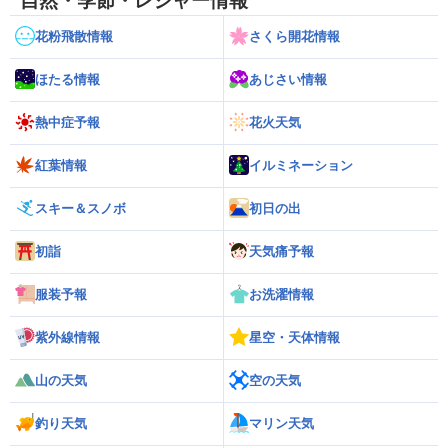
自然・季節・レジャー情報
花粉飛散情報
さくら開花情報
ほたる情報
あじさい情報
熱中症予報
花火天気
紅葉情報
イルミネーション
スキー＆スノボ
初日の出
初詣
天気痛予報
服装予報
お洗濯情報
紫外線情報
星空・天体情報
山の天気
空の天気
釣り天気
マリン天気