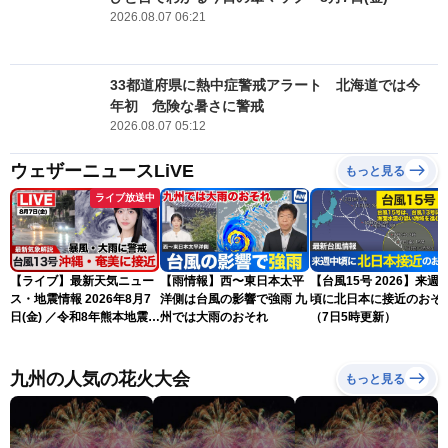
2026.08.07 06:21
33都道府県に熱中症警戒アラート 北海道では今
年初 危険な暑さに警戒
2026.08.07 05:12
ウェザーニュースLiVE
もっと見る
ライブ放送中
【ライブ】最新天気ニュー
【雨情報】西〜東日本太平
【台風15号 2026】来週
ス・地震情報 2026年8月7
洋側は台風の影響で強雨 九
頃に北日本に接近のおそ
日(金) ／令和8年熊本地震情
州では大雨のおそれ
（7日5時更新）
報 〈ウェザーニュース
LiVEサンシャイン・松本真
央・江川清音／有賀哲夫〉
九州の人気の花火大会
もっと見る