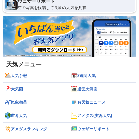
ウェザーリポート
空の写真を投稿して最新の天気を共有
天気メニュー
天気予報
2週間天気
天気図
過去天気図
気象衛星
お天気ニュース
世界天気
アメダス(実況天気)
アメダスランキング
ウェザーリポート