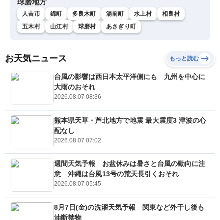
球磨地方
人吉市
錦町
多良木町
湯前町
水上村
相良村
五木村
山江村
球磨村
あさぎり町
お天気ニュース
もっと読む
台風の影響は西日本太平洋側にも 九州を中心に
大雨のおそれ
2026.08.07 08:36
熊本県天草・芦北地方で地震 最大震度3 津波の心
配なし
2026.08.07 07:02
週間天気予報 お盆休みは暑さと台風の動向に注
意 沖縄は台風13号の荒天長引くおそれ
2026.08.07 05:45
8月7日(金)の洗濯天気予報 関東など外干し後も
油断禁物