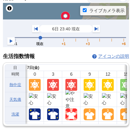
生活指数情報
アイコンの説明
日
7日(金)
0
3
6
9
12
15
時間
熱中症
天気痛
洗濯