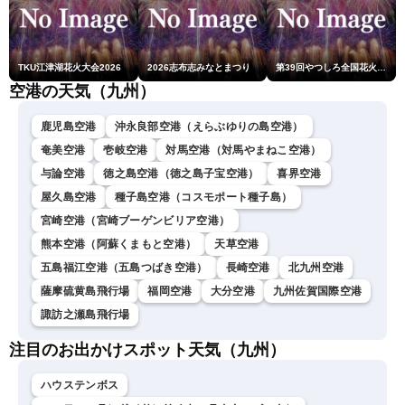
TKU江津湖花火大会2026
2026志布志みなとまつり
第39回やつしろ全国花火競技大会
空港の天気（九州）
鹿児島空港
沖永良部空港（えらぶゆりの島空港）
奄美空港
壱岐空港
対馬空港（対馬やまねこ空港）
与論空港
徳之島空港（徳之島子宝空港）
喜界空港
屋久島空港
種子島空港（コスモポート種子島）
宮崎空港（宮崎ブーゲンビリア空港）
熊本空港（阿蘇くまもと空港）
天草空港
五島福江空港（五島つばき空港）
長崎空港
北九州空港
薩摩硫黄島飛行場
福岡空港
大分空港
九州佐賀国際空港
諏訪之瀬島飛行場
注目のお出かけスポット天気（九州）
ハウステンボス