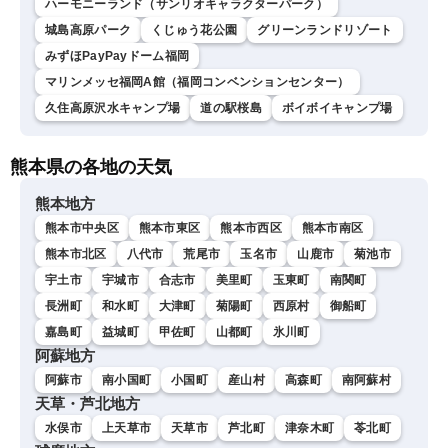
ハーモニーランド（サンリオキャラクターパーク）
城島高原パーク
くじゅう花公園
グリーンランドリゾート
みずほPayPayドーム福岡
マリンメッセ福岡A館（福岡コンベンションセンター）
久住高原沢水キャンプ場
道の駅桜島
ボイボイキャンプ場
熊本県の各地の天気
熊本地方
熊本市中央区
熊本市東区
熊本市西区
熊本市南区
熊本市北区
八代市
荒尾市
玉名市
山鹿市
菊池市
宇土市
宇城市
合志市
美里町
玉東町
南関町
長洲町
和水町
大津町
菊陽町
西原村
御船町
嘉島町
益城町
甲佐町
山都町
氷川町
阿蘇地方
阿蘇市
南小国町
小国町
産山村
高森町
南阿蘇村
天草・芦北地方
水俣市
上天草市
天草市
芦北町
津奈木町
苓北町