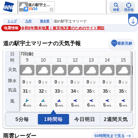
道の駅宇土マリーナ
35
/
30
検索
現在地
雨雲レーダー
台風情報
地震情報
警報・注意報
2週間天気
ラ
道の駅宇土マリーナ
トップ
九州
熊本県
地震情報
令和8年熊本地震｜被災地支援のためのサイト開設
道の駅宇土マリーナの天気予報
最新見解
日
7日(金)
8
9
10
11
12
13
14
15
時
天気
降水
1
0
0
0
0
0
0
0
0
ミリ
ミリ
ミリ
ミリ
ミリ
ミリ
ミリ
ミリ
気温
30
31
32
33
34
35
35
35
3
℃
℃
℃
℃
℃
℃
℃
℃
風
4
4
4
5
5
6
5
5
4
m/s
m/s
m/s
m/s
m/s
m/s
m/s
m/s
5分毎
1時間毎
今日明日
2週間天気
雨雲レーダー
60時間先まで見る