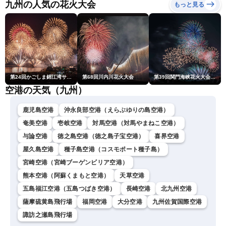
〈ウェザーニュースLiVEモ
九州の人気の花火大会
もっと見る
ーニング・松本真央／山口
剛央〉
第24回かごしま錦江湾サマーナイト大花火大会
第68回川内川花火大会
第39回関門海峡花火大会(門司側)
空港の天気（九州）
鹿児島空港
沖永良部空港（えらぶゆりの島空港）
奄美空港
壱岐空港
対馬空港（対馬やまねこ空港）
与論空港
徳之島空港（徳之島子宝空港）
喜界空港
屋久島空港
種子島空港（コスモポート種子島）
宮崎空港（宮崎ブーゲンビリア空港）
熊本空港（阿蘇くまもと空港）
天草空港
五島福江空港（五島つばき空港）
長崎空港
北九州空港
薩摩硫黄島飛行場
福岡空港
大分空港
九州佐賀国際空港
諏訪之瀬島飛行場