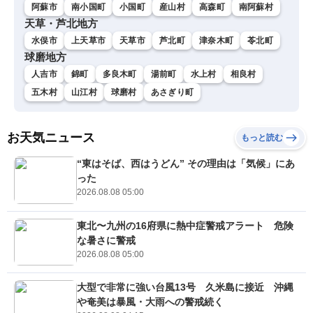
阿蘇市
南小国町
小国町
産山村
高森町
南阿蘇村
天草・芦北地方
水俣市
上天草市
天草市
芦北町
津奈木町
苓北町
球磨地方
人吉市
錦町
多良木町
湯前町
水上村
相良村
五木村
山江村
球磨村
あさぎり町
お天気ニュース
もっと読む
“東はそば、西はうどん” その理由は「気候」にあ
った
2026.08.08 05:00
東北〜九州の16府県に熱中症警戒アラート 危険
な暑さに警戒
2026.08.08 05:00
大型で非常に強い台風13号 久米島に接近 沖縄
や奄美は暴風・大雨への警戒続く