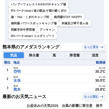
バンブーフォレストKAGUYAキャンプ場
RVパークsmart 道の駅あそ望の郷くぎの
遊・You・くぎのキャンプ村
南阿蘇STAY HAPPY
南阿蘇 パワースポットキャンプ場
米塚及び草千里ヶ浜
阿蘇市坊中野営場
アソキャン
RVパークsmart コスギリゾート
熊本県のアメダスランキング
もっと見る
気温
降水量
風
降雪量
湿度
順位
地点
観測値
熊本
00:48
1
岱明
30.2℃
熊本
01:34
2
水俣
30.0℃
熊本
01:38
3
熊本
29.8℃
最新のお天気ニュース
もっと読む
お盆休みの天気2026 台風の影響に要注意 後半