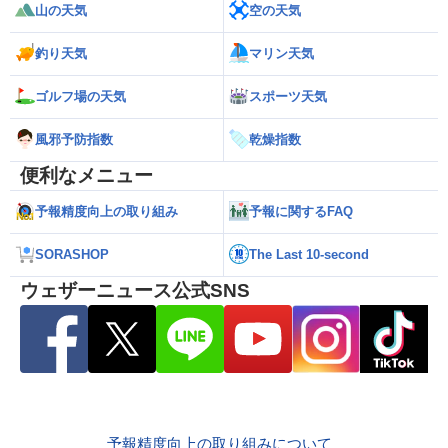
山の天気
空の天気
釣り天気
マリン天気
ゴルフ場の天気
スポーツ天気
風邪予防指数
乾燥指数
便利なメニュー
予報精度向上の取り組み
予報に関するFAQ
SORASHOP
The Last 10-second
ウェザーニュース公式SNS
予報精度向上の取り組みについて