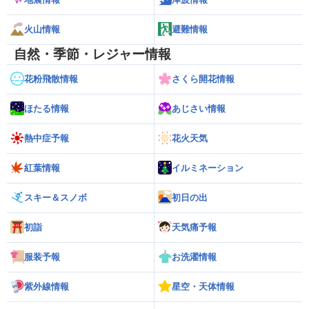
火山情報
避難情報
自然・季節・レジャー情報
花粉飛散情報
さくら開花情報
ほたる情報
あじさい情報
熱中症予報
花火天気
紅葉情報
イルミネーション
スキー＆スノボ
初日の出
初詣
天気痛予報
服装予報
お洗濯情報
紫外線情報
星空・天体情報