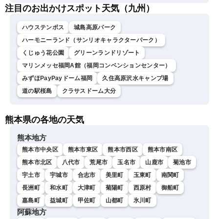
注目のお出かけスポット天気（九州）
ハウステンボス
城島高原パーク
ハーモニーランド（サンリオキャラクターパーク）
くじゅう花公園
グリーンランドリゾート
マリンメッセ福岡A館（福岡コンベンションセンター）
みずほPayPayドーム福岡
久住高原沢水キャンプ場
道の駅桜島
クラサスドーム大分
熊本県の各地の天気
熊本地方
熊本市中央区
熊本市東区
熊本市西区
熊本市南区
熊本市北区
八代市
荒尾市
玉名市
山鹿市
菊池市
宇土市
宇城市
合志市
美里町
玉東町
南関町
長洲町
和水町
大津町
菊陽町
西原村
御船町
嘉島町
益城町
甲佐町
山都町
氷川町
阿蘇地方