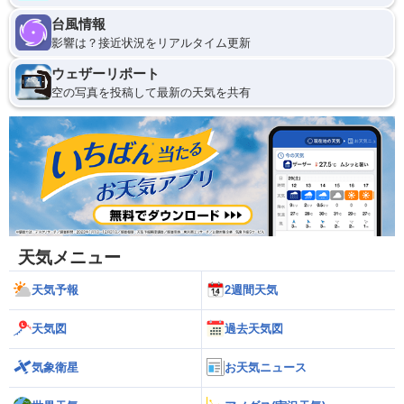
台風情報
影響は？接近状況をリアルタイム更新
ウェザーリポート
空の写真を投稿して最新の天気を共有
天気メニュー
天気予報
2週間天気
天気図
過去天気図
気象衛星
お天気ニュース