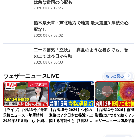
は急な雷雨の心配も
2026.08.07 12:26
熊本県天草・芦北地方で地震 最大震度3 津波の心
配なし
2026.08.07 07:02
二十四節気「立秋」 真夏のような暑さでも、暦
の上では今日から秋
2026.08.07 05:00
ウェザーニュースLiVE
もっと見る
ライブ放送中
【ライブ】台風13号／最新
【台風15号 2026】今後の
【台風13号 2026】雨風
天気ニュース・地震情報
進路は？北日本に接近・上
影響はいつまで続く？／
2026年8月8日(土)／沖縄・
陸する可能性も（7日22時
ェザーニュース気象予報
奄美は大荒れの天気が続く
情報）
解説（7日22時情報）
／令和8年熊本地震情報 ／