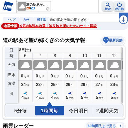
道の駅あそ望の郷くぎの
29
/
23
検索
現在地
雨雲レーダー
台風情報
地震情報
警報・注意報
2週間天気
ラ
道の駅あそ望の郷くぎの
トップ
九州
熊本県
地震情報
令和8年熊本地震｜被災地支援のためのサイト開設
道の駅あそ望の郷くぎのの天気予報
最新見解
日
8日(土)
5
6
7
8
9
10
11
12
時
天気
降水
0
0
0
0
0
0
0
0
0
ミリ
ミリ
ミリ
ミリ
ミリ
ミリ
ミリ
ミリ
気温
24
24
23
25
26
26
27
28
2
℃
℃
℃
℃
℃
℃
℃
℃
風
4
4
4
4
5
5
5
5
5
m/s
m/s
m/s
m/s
m/s
m/s
m/s
m/s
5分毎
1時間毎
今日明日
2週間天気
雨雲レーダー
60時間先まで見る