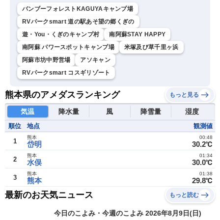
バンブーフォレストKAGUYAキャンプ場
RVパークsmart 道の駅あそ望の郷くぎの
遊・You・くぎのキャンプ村
南阿蘇STAY HAPPY
南阿蘇 パワースポットキャンプ場
米塚及び草千里ヶ浜
阿蘇市坊中野営場
アソキャン
RVパークsmart コスギリゾート
熊本県のアメダスランキング
もっと見る
気温
降水量
風
降雪量
湿度
順位
地点
観測値
熊本
00:48
1
岱明
30.2℃
熊本
01:34
2
水俣
30.0℃
熊本
01:38
3
熊本
29.8℃
最新のお天気ニュース
もっと読む
今日のこよみ・今週のこよみ 2026年8月9日(日)