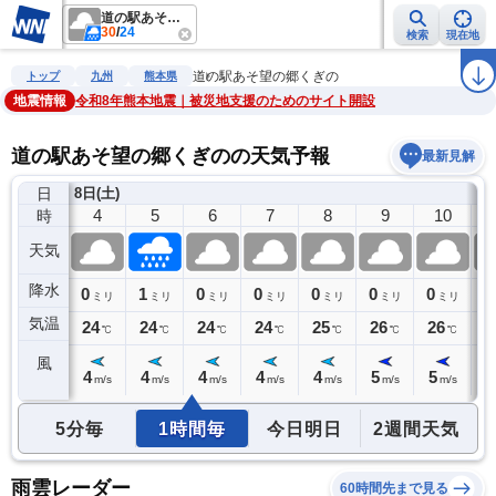
道の駅あそ望の郷くぎの
30
/
24
検索
現在地
雨雲レーダー
台風情報
地震情報
警報・注意報
2週間天気
ラ
道の駅あそ望の郷くぎの
トップ
九州
熊本県
地震情報
令和8年熊本地震｜被災地支援のためのサイト開設
道の駅あそ望の郷くぎのの天気予報
最新見解
日
8日(土)
3
4
5
6
7
8
9
10
時
天気
降水
0
0
1
0
0
0
0
0
0
ミリ
ミリ
ミリ
ミリ
ミリ
ミリ
ミリ
ミリ
気温
24
24
24
24
24
25
26
26
2
℃
℃
℃
℃
℃
℃
℃
℃
風
4
4
4
4
4
4
5
5
5
m/s
m/s
m/s
m/s
m/s
m/s
m/s
m/s
5分毎
1時間毎
今日明日
2週間天気
雨雲レーダー
60時間先まで見る