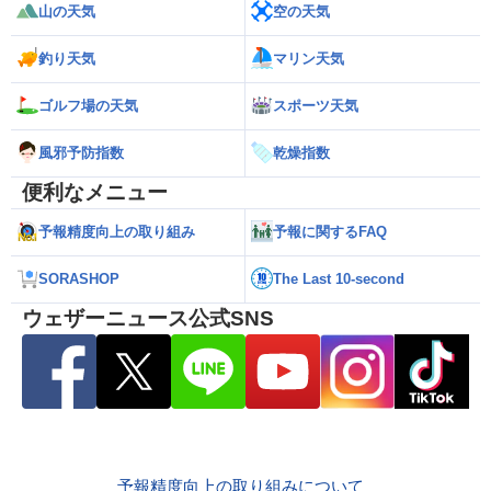
山の天気
空の天気
釣り天気
マリン天気
ゴルフ場の天気
スポーツ天気
風邪予防指数
乾燥指数
便利なメニュー
予報精度向上の取り組み
予報に関するFAQ
SORASHOP
The Last 10-second
ウェザーニュース公式SNS
予報精度向上の取り組みについて