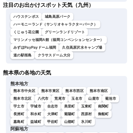
注目のお出かけスポット天気（九州）
ハウステンボス
城島高原パーク
ハーモニーランド（サンリオキャラクターパーク）
くじゅう花公園
グリーンランドリゾート
マリンメッセ福岡A館（福岡コンベンションセンター）
みずほPayPayドーム福岡
久住高原沢水キャンプ場
道の駅桜島
クラサスドーム大分
熊本県の各地の天気
熊本地方
熊本市中央区
熊本市東区
熊本市西区
熊本市南区
熊本市北区
八代市
荒尾市
玉名市
山鹿市
菊池市
宇土市
宇城市
合志市
美里町
玉東町
南関町
長洲町
和水町
大津町
菊陽町
西原村
御船町
嘉島町
益城町
甲佐町
山都町
氷川町
阿蘇地方