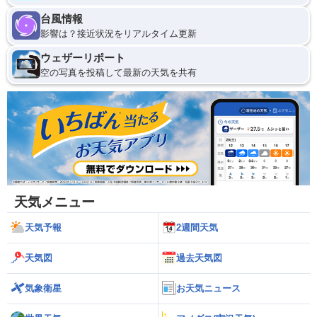
台風情報
影響は？接近状況をリアルタイム更新
ウェザーリポート
空の写真を投稿して最新の天気を共有
天気メニュー
天気予報
2週間天気
天気図
過去天気図
気象衛星
お天気ニュース