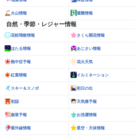
火山情報
避難情報
自然・季節・レジャー情報
花粉飛散情報
さくら開花情報
ほたる情報
あじさい情報
熱中症予報
花火天気
紅葉情報
イルミネーション
スキー＆スノボ
初日の出
初詣
天気痛予報
服装予報
お洗濯情報
紫外線情報
星空・天体情報