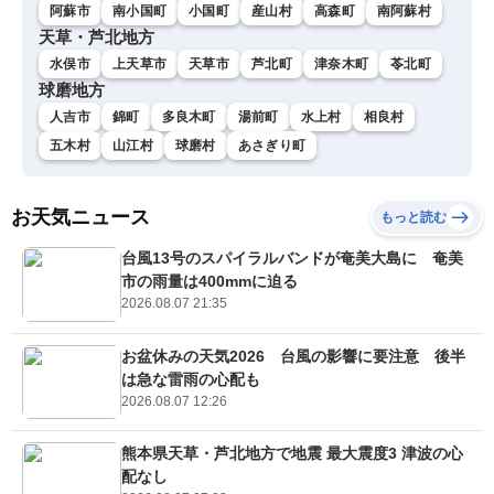
阿蘇市
南小国町
小国町
産山村
高森町
南阿蘇村
天草・芦北地方
水俣市
上天草市
天草市
芦北町
津奈木町
苓北町
球磨地方
人吉市
錦町
多良木町
湯前町
水上村
相良村
五木村
山江村
球磨村
あさぎり町
お天気ニュース
もっと読む
台風13号のスパイラルバンドが奄美大島に 奄美
市の雨量は400mmに迫る
2026.08.07 21:35
お盆休みの天気2026 台風の影響に要注意 後半
は急な雷雨の心配も
2026.08.07 12:26
熊本県天草・芦北地方で地震 最大震度3 津波の心
配なし