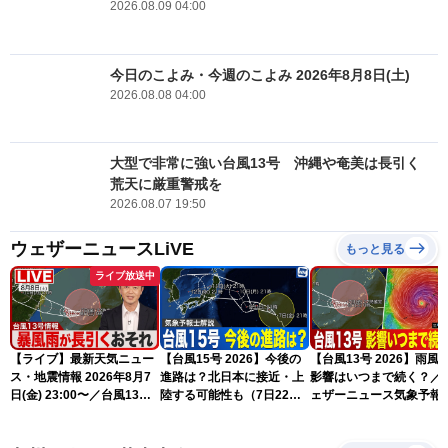
2026.08.09 04:00
今日のこよみ・今週のこよみ 2026年8月8日(土)
2026.08.08 04:00
大型で非常に強い台風13号 沖縄や奄美は長引く
荒天に厳重警戒を
2026.08.07 19:50
ウェザーニュースLiVE
もっと見る
ライブ放送中
【ライブ】最新天気ニュー
【台風15号 2026】今後の
【台風13号 2026】雨風
ス・地震情報 2026年8月7
進路は？北日本に接近・上
影響はいつまで続く？／
日(金) 23:00〜／台風13号
陸する可能性も（7日22時
ェザーニュース気象予報
の影響長引く 〈ウェザーニ
情報）
解説（7日22時情報）
ュースLiVE・川畑玲〉