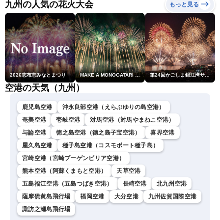
九州の人気の花火大会
もっと見る
2026志布志みなとまつり
MAKE A MONOGATARI 2026
第24回かごしま錦江湾サマーナイト大花火大会
空港の天気（九州）
鹿児島空港
沖永良部空港（えらぶゆりの島空港）
奄美空港
壱岐空港
対馬空港（対馬やまねこ空港）
与論空港
徳之島空港（徳之島子宝空港）
喜界空港
屋久島空港
種子島空港（コスモポート種子島）
宮崎空港（宮崎ブーゲンビリア空港）
熊本空港（阿蘇くまもと空港）
天草空港
五島福江空港（五島つばき空港）
長崎空港
北九州空港
薩摩硫黄島飛行場
福岡空港
大分空港
九州佐賀国際空港
諏訪之瀬島飛行場