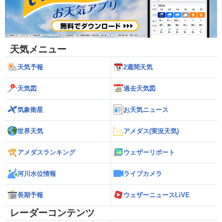
天気メニュー
天気予報
2週間天気
天気図
過去天気図
気象衛星
お天気ニュース
世界天気
アメダス(実況天気)
アメダスランキング
ウェザーリポート
河川水位情報
ライブカメラ
長期予報
ウェザーニュースLiVE
レーダーコンテンツ