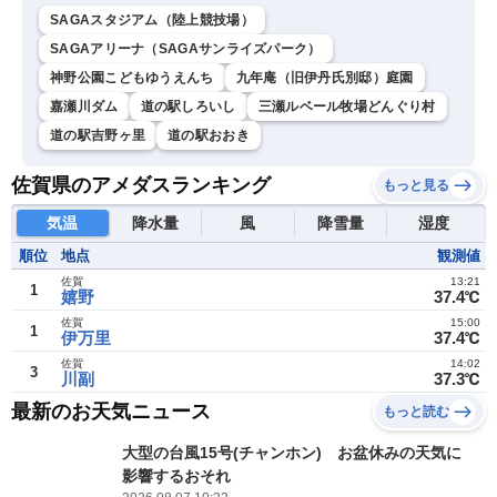
SAGAスタジアム（陸上競技場）
SAGAアリーナ（SAGAサンライズパーク）
神野公園こどもゆうえんち
九年庵（旧伊丹氏別邸）庭園
嘉瀬川ダム
道の駅しろいし
三瀬ルベール牧場どんぐり村
道の駅吉野ヶ里
道の駅おおき
佐賀県のアメダスランキング
もっと見る
気温
降水量
風
降雪量
湿度
順位
地点
観測値
佐賀
13:21
1
嬉野
37.4℃
佐賀
15:00
1
伊万里
37.4℃
佐賀
14:02
3
川副
37.3℃
最新のお天気ニュース
もっと読む
大型の台風15号(チャンホン) お盆休みの天気に
影響するおそれ