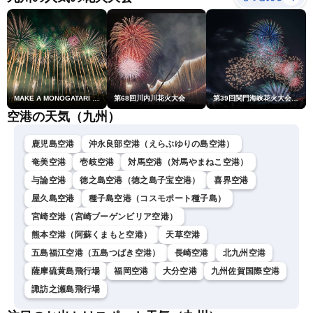
小林李衣奈／内藤邦裕〉
MAKE A MONOGATARI 2026
第68回川内川花火大会
第39回関門海峡花火大会(門司側)
空港の天気（九州）
鹿児島空港
沖永良部空港（えらぶゆりの島空港）
奄美空港
壱岐空港
対馬空港（対馬やまねこ空港）
与論空港
徳之島空港（徳之島子宝空港）
喜界空港
屋久島空港
種子島空港（コスモポート種子島）
宮崎空港（宮崎ブーゲンビリア空港）
熊本空港（阿蘇くまもと空港）
天草空港
五島福江空港（五島つばき空港）
長崎空港
北九州空港
薩摩硫黄島飛行場
福岡空港
大分空港
九州佐賀国際空港
諏訪之瀬島飛行場