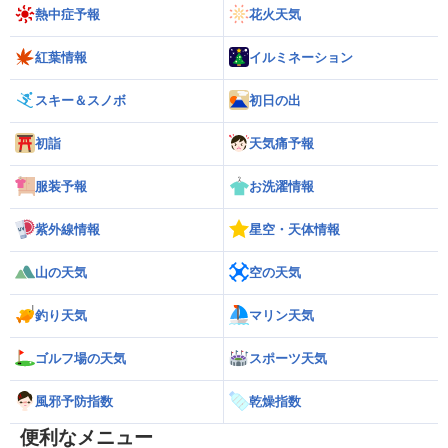
熱中症予報
花火天気
紅葉情報
イルミネーション
スキー＆スノボ
初日の出
初詣
天気痛予報
服装予報
お洗濯情報
紫外線情報
星空・天体情報
山の天気
空の天気
釣り天気
マリン天気
ゴルフ場の天気
スポーツ天気
風邪予防指数
乾燥指数
便利なメニュー