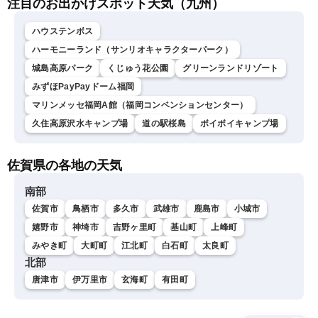
注目のお出かけスポット天気（九州）
ハウステンボス
ハーモニーランド（サンリオキャラクターパーク）
城島高原パーク
くじゅう花公園
グリーンランドリゾート
みずほPayPayドーム福岡
マリンメッセ福岡A館（福岡コンベンションセンター）
久住高原沢水キャンプ場
道の駅桜島
ボイボイキャンプ場
佐賀県の各地の天気
南部
佐賀市
鳥栖市
多久市
武雄市
鹿島市
小城市
嬉野市
神埼市
吉野ヶ里町
基山町
上峰町
みやき町
大町町
江北町
白石町
太良町
北部
唐津市
伊万里市
玄海町
有田町