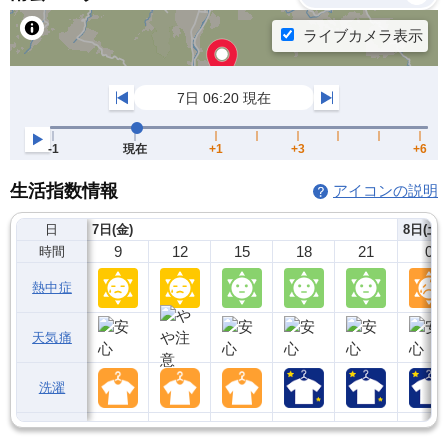
生活指数情報
アイコンの説明
日
7日(金)
8日(土)
9
12
15
18
21
0
時間
熱中症
天気痛
洗濯