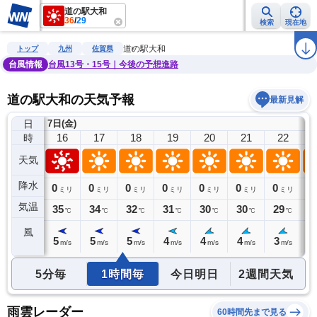
道の駅大和
36
/
29
検索
現在地
雨雲レーダー
台風情報
地震情報
警報・注意報
2週間天気
ラ
道の駅大和
トップ
九州
佐賀県
台風情報
台風13号・15号｜今後の予想進路
道の駅大和の天気予報
最新見解
日
7日(金)
15
16
17
18
19
20
21
22
時
天気
降水
0
0
0
0
0
0
0
0
0
ミリ
ミリ
ミリ
ミリ
ミリ
ミリ
ミリ
ミリ
気温
36
35
34
32
31
30
30
29
2
℃
℃
℃
℃
℃
℃
℃
℃
風
5
5
5
5
4
4
4
3
3
m/s
m/s
m/s
m/s
m/s
m/s
m/s
m/s
5分毎
1時間毎
今日明日
2週間天気
雨雲レーダー
60時間先まで見る