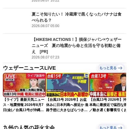
2026.08.07 10:22
夏こそ知りたい！ 冷蔵庫で黒くなったバナナは食
べられる？
2026.08.07 05:00
【HIKESHI ACTIONS！】損保ジャパン×ウェザー
ニューズ 夏の地震から命と生活を守る初動と備
え [PR]
2026.08.07 07:23
ウェザーニュースLiVE
もっと見る
ライブ放送中
【ライブ】最新天気ニュー
【台風15号 2026年】お盆
【台風13号 2026年】沖
ス・地震情報 2026年8月7
休みに日本列島へ接近か 進
本島に最接近で猛烈な雨
日(金)／台風13号が沖縄・
路予想に大きなばらつき
／動き遅く影響長引くお
奄美に最接近へ 令和8年
（7日13時更新）
れ（7日13時更新）
熊本地震情報〈ウェザーニ
ュースLiVEアフタヌーン・
九州の人気の花火大会
もっと見る