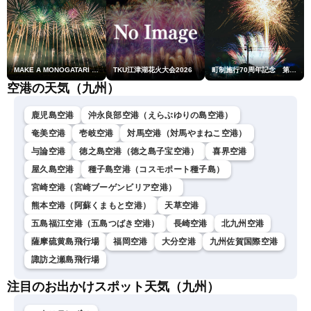
MAKE A MONOGATARI 2026
TKU江津湖花火大会2026
町制施行70周年記念 第48回南種子町ロケット祭
空港の天気（九州）
鹿児島空港
沖永良部空港（えらぶゆりの島空港）
奄美空港
壱岐空港
対馬空港（対馬やまねこ空港）
与論空港
徳之島空港（徳之島子宝空港）
喜界空港
屋久島空港
種子島空港（コスモポート種子島）
宮崎空港（宮崎ブーゲンビリア空港）
熊本空港（阿蘇くまもと空港）
天草空港
五島福江空港（五島つばき空港）
長崎空港
北九州空港
薩摩硫黄島飛行場
福岡空港
大分空港
九州佐賀国際空港
諏訪之瀬島飛行場
注目のお出かけスポット天気（九州）