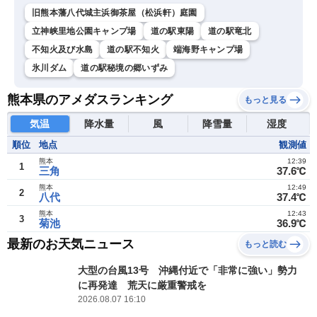
旧熊本藩八代城主浜御茶屋（松浜軒）庭園
立神峡里地公園キャンプ場
道の駅東陽
道の駅竜北
不知火及び水島
道の駅不知火
端海野キャンプ場
氷川ダム
道の駅秘境の郷いずみ
熊本県のアメダスランキング
もっと見る
気温
降水量
風
降雪量
湿度
順位
地点
観測値
熊本
12:39
1
三角
37.6℃
熊本
12:49
2
八代
37.4℃
熊本
12:43
3
菊池
36.9℃
最新のお天気ニュース
もっと読む
大型の台風13号 沖縄付近で「非常に強い」勢力
に再発達 荒天に厳重警戒を
2026.08.07 16:10