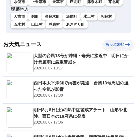
水俣市
上天草市
天草市
芦北町
津奈木町
苓北町
球磨地方
人吉市
錦町
多良木町
湯前町
水上村
相良村
五木村
山江村
球磨村
あさぎり町
お天気ニュース
もっと読む
大型の台風13号が沖縄・奄美に接近中 明日にか
け暴風雨に厳重警戒を
2026.08.07 10:17
西日本太平洋側で雨雲が発達 台風13号周辺の湿
った空気が影響
2026.08.07 17:30
明日8月8日(土)の熱中症警戒アラート 山形や北
陸、西日本の16府県に発表
2026.08.07 17:06
明日8月8日(土)の天気予報 南西諸島は暴風雨に