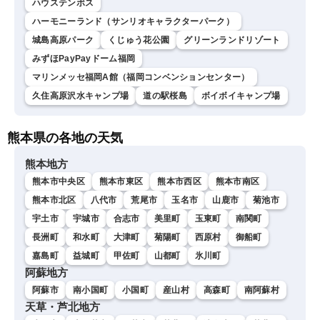
ハウステンボス
ハーモニーランド（サンリオキャラクターパーク）
城島高原パーク
くじゅう花公園
グリーンランドリゾート
みずほPayPayドーム福岡
マリンメッセ福岡A館（福岡コンベンションセンター）
久住高原沢水キャンプ場
道の駅桜島
ボイボイキャンプ場
熊本県の各地の天気
熊本地方
熊本市中央区
熊本市東区
熊本市西区
熊本市南区
熊本市北区
八代市
荒尾市
玉名市
山鹿市
菊池市
宇土市
宇城市
合志市
美里町
玉東町
南関町
長洲町
和水町
大津町
菊陽町
西原村
御船町
嘉島町
益城町
甲佐町
山都町
氷川町
阿蘇地方
阿蘇市
南小国町
小国町
産山村
高森町
南阿蘇村
天草・芦北地方