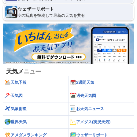
ウェザーリポート
空の写真を投稿して最新の天気を共有
天気メニュー
天気予報
2週間天気
天気図
過去天気図
気象衛星
お天気ニュース
世界天気
アメダス(実況天気)
アメダスランキング
ウェザーリポート