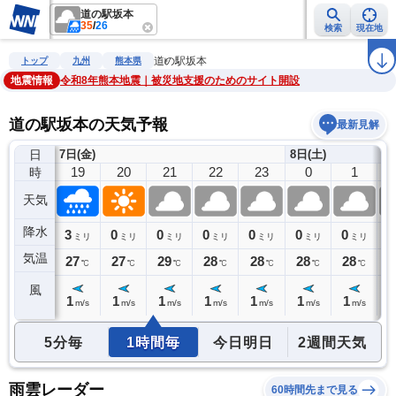
道の駅坂本
35
/
26
検索
現在地
雨雲レーダー
台風情報
地震情報
警報・注意報
2週間天気
ラ
道の駅坂本
トップ
九州
熊本県
地震情報
令和8年熊本地震｜被災地支援のためのサイト開設
道の駅坂本の天気予報
最新見解
日
7日(金)
8日(土)
18
19
20
21
22
23
0
1
時
天気
降水
4
3
0
0
0
0
0
0
0
ミリ
ミリ
ミリ
ミリ
ミリ
ミリ
ミリ
ミリ
気温
27
27
27
29
28
28
28
28
2
℃
℃
℃
℃
℃
℃
℃
℃
風
1
1
1
1
1
1
1
1
1
m/s
m/s
m/s
m/s
m/s
m/s
m/s
m/s
5分毎
1時間毎
今日明日
2週間天気
雨雲レーダー
60時間先まで見る