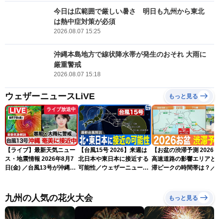
今日は広範囲で厳しい暑さ 明日も九州から東北
は熱中症対策が必須
2026.08.07 15:25
沖縄本島地方で線状降水帯が発生のおそれ 大雨に
厳重警戒
2026.08.07 15:18
ウェザーニュースLiVE
もっと見る
ライブ放送中
【ライブ】最新天気ニュー
【台風15号 2026】来週は
【お盆の渋滞予測 2026
ス・地震情報 2026年8月7
北日本や東日本に接近する
高速道路の影響エリアと
日(金) ／台風13号が沖縄・
可能性／ウェザーニュース
滞ピークの時間帯は？／
奄美に最接近へ 令和8年
気象予報士解説（7日16時
NEXCO中日本情報
熊本地震情報〈ウェザーニ
更新）
ュースLiVEイブニング・小
九州の人気の花火大会
もっと見る
川千奈／内藤邦裕〉