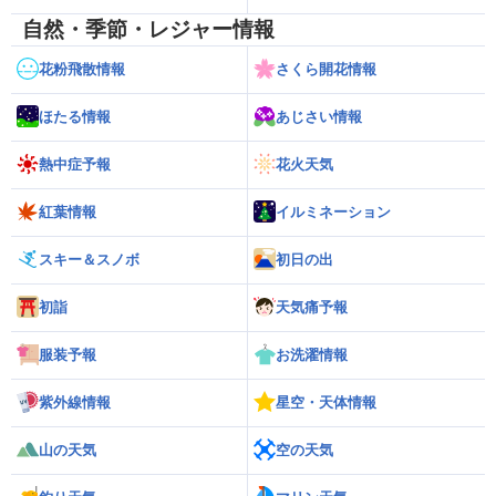
自然・季節・レジャー情報
花粉飛散情報
さくら開花情報
ほたる情報
あじさい情報
熱中症予報
花火天気
紅葉情報
イルミネーション
スキー＆スノボ
初日の出
初詣
天気痛予報
服装予報
お洗濯情報
紫外線情報
星空・天体情報
山の天気
空の天気