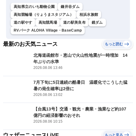
高知県立のいち動物公園
鎌井谷ダム
高知競輪場（りょうまスタジアム）
桂浜水族館
道の駅やす
高知競馬場
道の駅美良布
鏡ダム
RVパーク ALOHA Village・BaseCamp
最新のお天気ニュース
もっと読む
北海道函館市・恵山で火山性地震が一時増加 14
年ぶりの水準
2026.08.06 13:46
7月下旬に5日連続の酷暑日 温暖化でこうした猛
暑の発生確率は2倍に
2026.08.06 13:02
【台風13号】交通・観光・農業・漁業など約107
億円の経済影響のおそれ
2026.08.06 10:15
ウェザーニュースLiVE
もっと見る