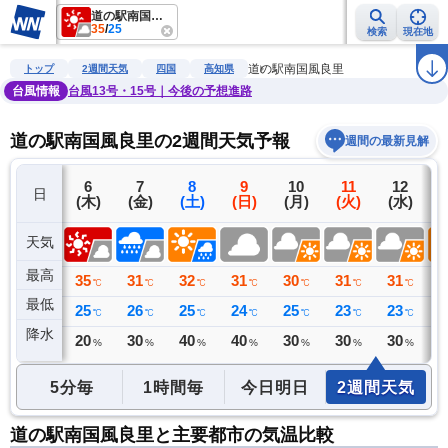
道の駅南国風良里
35
/
25
検索
現在地
雨雲レーダー
台風情報
地震情報
警報・注意報
2週間天気
ラ
道の駅南国風良里
トップ
2週間天気
四国
高知県
台風情報
台風13号・15号｜今後の予想進路
道の駅南国風良里の2週間天気予報
週間の最新見解
5
6
7
8
9
10
11
12
日
(水)
(木)
(金)
(土)
(日)
(月)
(火)
(水)
(
天気
最高
33
35
31
32
31
30
31
31
3
℃
℃
℃
℃
℃
℃
℃
℃
最低
24
25
26
25
24
25
23
23
2
℃
℃
℃
℃
℃
℃
℃
℃
降水
0
20
30
40
40
30
30
30
2
ミリ
%
%
%
%
%
%
%
5分毎
1時間毎
今日明日
2週間天気
道の駅南国風良里と主要都市の気温比較