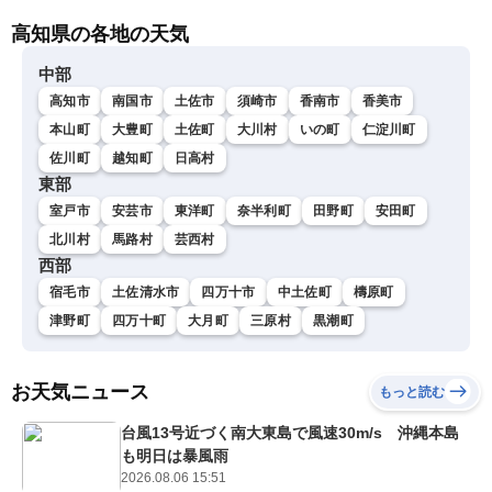
高知県の各地の天気
中部
高知市
南国市
土佐市
須崎市
香南市
香美市
本山町
大豊町
土佐町
大川村
いの町
仁淀川町
佐川町
越知町
日高村
東部
室戸市
安芸市
東洋町
奈半利町
田野町
安田町
北川村
馬路村
芸西村
西部
宿毛市
土佐清水市
四万十市
中土佐町
檮原町
津野町
四万十町
大月町
三原村
黒潮町
お天気ニュース
もっと読む
台風13号近づく南大東島で風速30m/s 沖縄本島
も明日は暴風雨
2026.08.06 15:51