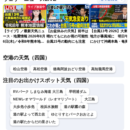
ライブ放送中
【ライブ】／最新天気ニュ
【お盆休みの天気】前半は
【台風13号 2026】大東
ース・地震情報 2026年8月
晴れてもにわか雨の可能性
地方が暴風域に 明日午
6日(木)／令和8年熊本地震
台風15号の動向にも注意
にかけて沖縄本島・奄美
情報／台風13号が大東島地
過する見込み 早めの備
方に最接近〈ウェザーニュ
を ※8月6日10時更新
空港の天気（四国）
ースLiVEアフタヌーン・青
原桃香／本田竜也〉
松山空港
高松空港
徳島阿波おどり空港
高知龍馬空港
注目のお出かけスポット天気（四国）
RVパーク しまなみ海道 大三島
早明浦ダム
NEWレオマワールド（レオマリゾート）
大三島
大歩危小歩危
桂浜水族館
道の駅霧の森
道の駅よって西土佐
ゆとりすとパークおおとよ
道の駅たからだの里さいた