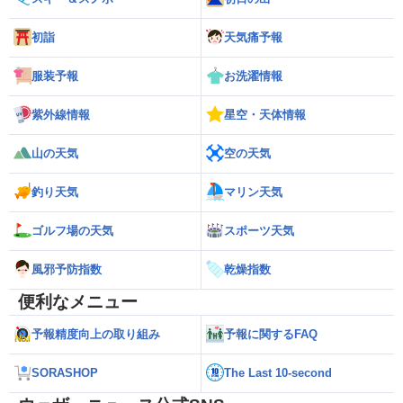
初詣
天気痛予報
服装予報
お洗濯情報
紫外線情報
星空・天体情報
山の天気
空の天気
釣り天気
マリン天気
ゴルフ場の天気
スポーツ天気
風邪予防指数
乾燥指数
便利なメニュー
予報精度向上の取り組み
予報に関するFAQ
SORASHOP
The Last 10-second