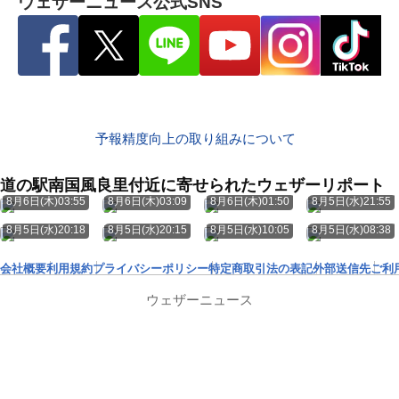
ウェザーニュース公式SNS
予報精度向上の取り組みについて
道の駅南国風良里付近に寄せられたウェザーリポート
8月6日(木)03:55
8月6日(木)03:09
8月6日(木)01:50
8月5日(水)21:55
8月5日(水)20:18
8月5日(水)20:15
8月5日(水)10:05
8月5日(水)08:38
会社概要
利用規約
プライバシーポリシー
特定商取引法の表記
外部送信先
ご利
ウェザーニュース