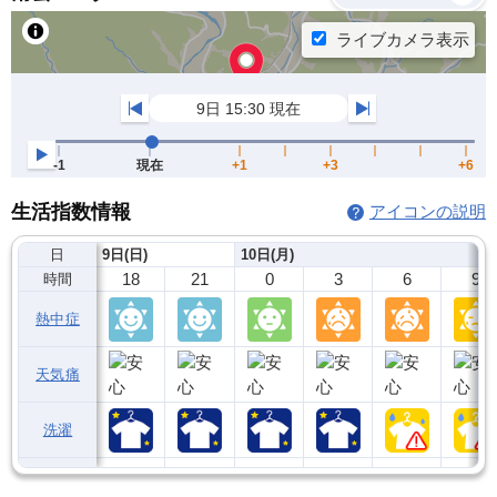
生活指数情報
アイコンの説明
日
9日(日)
10日(月)
18
21
0
3
6
9
時間
熱中症
天気痛
洗濯