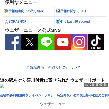
便利なメニュー
予報精度向上の取り組み
予報に関するFAQ
SORASHOP
The Last 10-second
ウェザーニュース公式SNS
予報精度向上の取り組みについて
道の駅あぐり窪川付近に寄せられたウェザーリポート
8月9日(日)05:58
会社概要
利用規約
プライバシーポリシー
特定商取引法の表記
外部送信先
ご利
ウェザーニュース