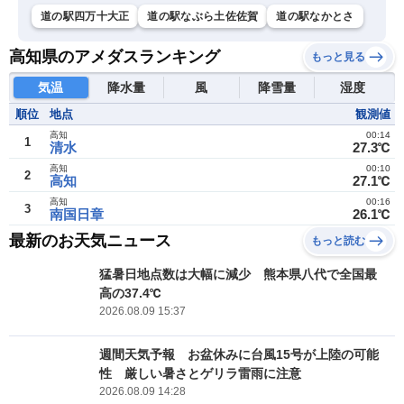
道の駅四万十大正
道の駅なぶら土佐佐賀
道の駅なかとさ
高知県のアメダスランキング
もっと見る
気温
降水量
風
降雪量
湿度
順位
地点
観測値
高知
00:14
1
清水
27.3℃
高知
00:10
2
高知
27.1℃
高知
00:16
3
南国日章
26.1℃
最新のお天気ニュース
もっと読む
猛暑日地点数は大幅に減少 熊本県八代で全国最
高の37.4℃
2026.08.09 15:37
週間天気予報 お盆休みに台風15号が上陸の可能
性 厳しい暑さとゲリラ雷雨に注意
2026.08.09 14:28