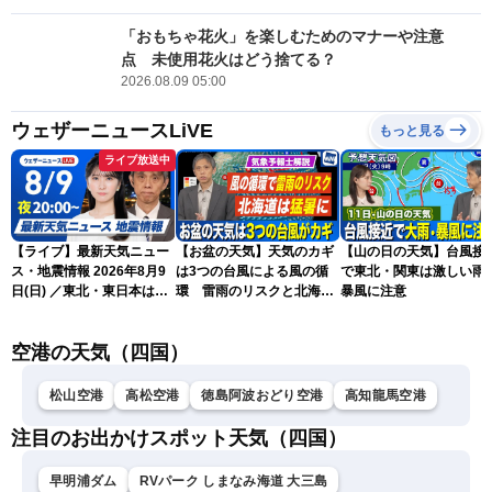
「おもちゃ花火」を楽しむためのマナーや注意
点 未使用花火はどう捨てる？
2026.08.09 05:00
ウェザーニュースLiVE
もっと見る
ライブ放送中
【ライブ】最新天気ニュー
【お盆の天気】天気のカギ
【山の日の天気】台風接
ス・地震情報 2026年8月9
は3つの台風による風の循
で東北・関東は激しい雨
日(日) ／東北・東日本は急
環 雷雨のリスクと北海道
暴風に注意
な雷雨に注意〈ウェザーニ
は猛暑に
ュースLiVEムーン・駒木結
空港の天気（四国）
衣／芳野達郎〉
松山空港
高松空港
徳島阿波おどり空港
高知龍馬空港
注目のお出かけスポット天気（四国）
早明浦ダム
RVパーク しまなみ海道 大三島