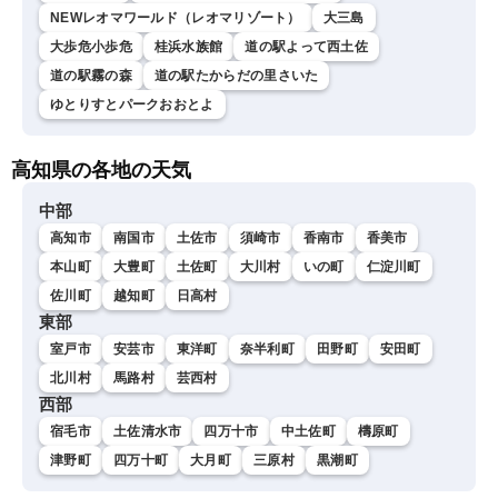
NEWレオマワールド（レオマリゾート）
大三島
大歩危小歩危
桂浜水族館
道の駅よって西土佐
道の駅霧の森
道の駅たからだの里さいた
ゆとりすとパークおおとよ
高知県の各地の天気
中部
高知市
南国市
土佐市
須崎市
香南市
香美市
本山町
大豊町
土佐町
大川村
いの町
仁淀川町
佐川町
越知町
日高村
東部
室戸市
安芸市
東洋町
奈半利町
田野町
安田町
北川村
馬路村
芸西村
西部
宿毛市
土佐清水市
四万十市
中土佐町
檮原町
津野町
四万十町
大月町
三原村
黒潮町