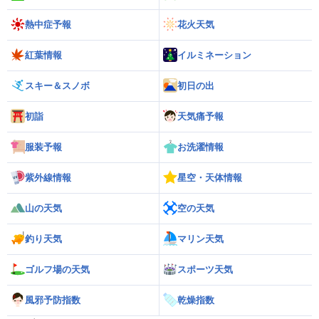
熱中症予報
花火天気
紅葉情報
イルミネーション
スキー＆スノボ
初日の出
初詣
天気痛予報
服装予報
お洗濯情報
紫外線情報
星空・天体情報
山の天気
空の天気
釣り天気
マリン天気
ゴルフ場の天気
スポーツ天気
風邪予防指数
乾燥指数