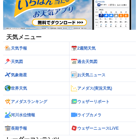
天気メニュー
天気予報
2週間天気
天気図
過去天気図
気象衛星
お天気ニュース
世界天気
アメダス(実況天気)
アメダスランキング
ウェザーリポート
河川水位情報
ライブカメラ
長期予報
ウェザーニュースLiVE