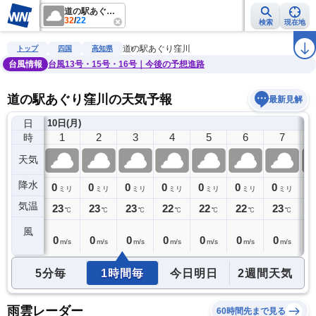
道の駅あぐり窪川
32
/
22
検索
現在地
雨雲レーダー
台風情報
地震情報
警報・注意報
2週間天気
ラ
道の駅あぐり窪川
トップ
四国
高知県
台風情報
台風13号・15号・16号｜今後の予想進路
道の駅あぐり窪川の天気予報
最新見解
日
)
10日(月)
0
1
2
3
4
5
6
7
時
天気
降水
0
0
0
0
0
0
0
0
0
ミリ
ミリ
ミリ
ミリ
ミリ
ミリ
ミリ
ミリ
気温
23
23
23
23
22
22
22
23
2
℃
℃
℃
℃
℃
℃
℃
℃
風
0
0
0
0
0
0
0
0
0
m/s
m/s
m/s
m/s
m/s
m/s
m/s
m/s
5分毎
1時間毎
今日明日
2週間天気
雨雲レーダー
60時間先まで見る