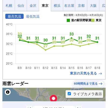
札幌
仙台
金沢
東京
横浜
名古屋
京都
大阪
広
集計期間：8月9日(日)～8月18日(火)
最高気温
最低気温
道の駅田野駅屋
東京
東京の天気を見る
雨雲レーダー
60時間先まで見る