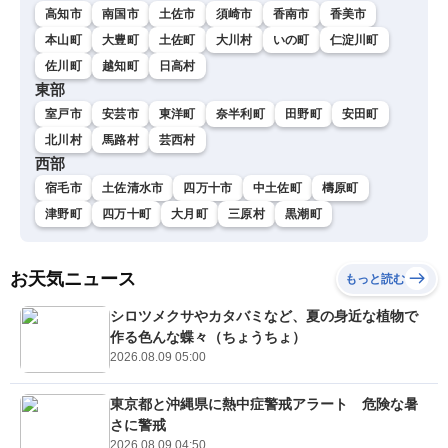
高知市
南国市
土佐市
須崎市
香南市
香美市
本山町
大豊町
土佐町
大川村
いの町
仁淀川町
佐川町
越知町
日高村
東部
室戸市
安芸市
東洋町
奈半利町
田野町
安田町
北川村
馬路村
芸西村
西部
宿毛市
土佐清水市
四万十市
中土佐町
檮原町
津野町
四万十町
大月町
三原村
黒潮町
お天気ニュース
もっと読む
シロツメクサやカタバミなど、夏の身近な植物で
作る色んな蝶々（ちょうちょ）
2026.08.09 05:00
東京都と沖縄県に熱中症警戒アラート 危険な暑
さに警戒
2026.08.09 04:50