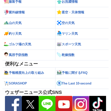
服装予報
お洗濯情報
紫外線情報
星空・天体情報
山の天気
空の天気
釣り天気
マリン天気
ゴルフ場の天気
スポーツ天気
風邪予防指数
乾燥指数
便利なメニュー
予報精度向上の取り組み
予報に関するFAQ
SORASHOP
The Last 10-second
ウェザーニュース公式SNS