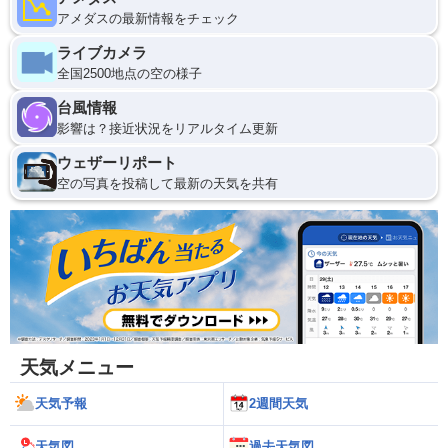
アメダスの最新情報をチェック
ライブカメラ
全国2500地点の空の様子
台風情報
影響は？接近状況をリアルタイム更新
ウェザーリポート
空の写真を投稿して最新の天気を共有
天気メニュー
天気予報
2週間天気
天気図
過去天気図