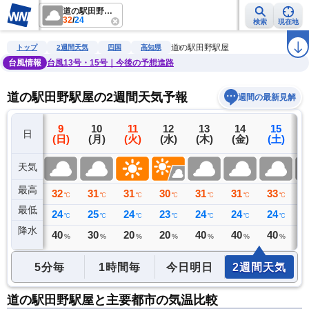
道の駅田野駅屋
32
/
24
検索
現在地
雨雲レーダー
台風情報
地震情報
警報・注意報
2週間天気
ラ
道の駅田野駅屋
トップ
2週間天気
四国
高知県
台風情報
台風13号・15号｜今後の予想進路
道の駅田野駅屋の2週間天気予報
週間の最新見解
8
9
10
11
12
13
14
15
日
(土)
(日)
(月)
(火)
(水)
(木)
(金)
(土)
(
天気
最高
32
32
31
31
30
31
31
33
3
℃
℃
℃
℃
℃
℃
℃
℃
最低
25
24
25
24
23
24
24
24
2
℃
℃
℃
℃
℃
℃
℃
℃
降水
0
40
30
20
20
40
40
40
4
リ
ミリ
%
%
%
%
%
%
%
5分毎
1時間毎
今日明日
2週間天気
道の駅田野駅屋と主要都市の気温比較