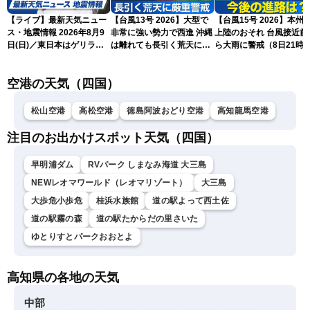
【ライブ】最新天気ニュー
【台風13号 2026】大型で
【台風15号 2026】本州
ス・地震情報 2026年8月9
非常に強い勢力で西進 沖縄
上陸のおそれ 台風接近前
日(日)／東日本はゲリラ雷
は離れても長引く荒天に厳
ら大雨に警戒（8日21時
雨に注意 沖縄は引き続き
重警戒(8日22時更新)
新）
暴風雨に警戒〈ウェザーニ
空港の天気（四国）
ュースLiVEモーニング・魚
住茉由／山口剛央〉
松山空港
高松空港
徳島阿波おどり空港
高知龍馬空港
注目のお出かけスポット天気（四国）
早明浦ダム
RVパーク しまなみ海道 大三島
NEWレオマワールド（レオマリゾート）
大三島
大歩危小歩危
桂浜水族館
道の駅よって西土佐
道の駅霧の森
道の駅たからだの里さいた
ゆとりすとパークおおとよ
高知県の各地の天気
中部