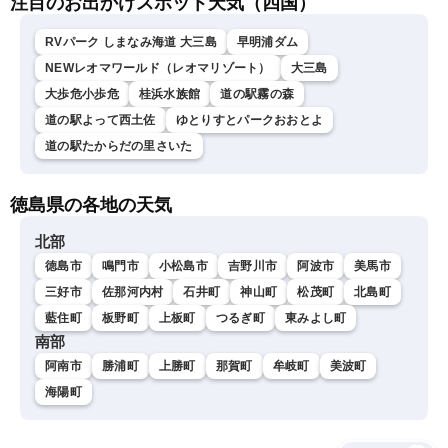
注目のお出かけスポット天気（四国）
RVパーク しまなみ海道 大三島
早明浦ダム
NEWレオマワールド（レオマリゾート）
大三島
大歩危小歩危
桂浜水族館
道の駅霧の森
道の駅よって西土佐
ゆとりすとパークおおとよ
道の駅たからだの里さいた
徳島県の各地の天気
北部
徳島市
鳴門市
小松島市
吉野川市
阿波市
美馬市
三好市
佐那河内村
石井町
神山町
松茂町
北島町
藍住町
板野町
上板町
つるぎ町
東みよし町
南部
阿南市
勝浦町
上勝町
那賀町
牟岐町
美波町
海陽町