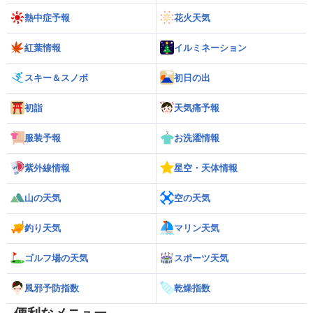
熱中症予報
花火天気
紅葉情報
イルミネーション
スキー＆スノボ
初日の出
初詣
天気痛予報
服装予報
お洗濯情報
紫外線情報
星空・天体情報
山の天気
空の天気
釣り天気
マリン天気
ゴルフ場の天気
スポーツ天気
風邪予防指数
乾燥指数