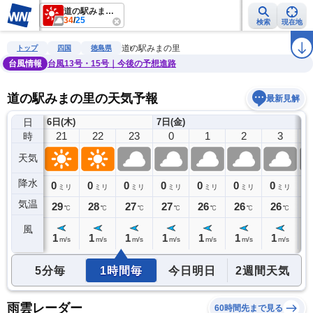
道の駅みまの里
34
/
25
検索
現在地
雨雲レーダー
台風情報
地震情報
警報・注意報
2週間天気
ラ
道の駅みまの里
トップ
四国
徳島県
台風情報
台風13号・15号｜今後の予想進路
道の駅みまの里の天気予報
最新見解
日
6日(木)
7日(金)
20
21
22
23
0
1
2
3
時
天気
降水
0
0
0
0
0
0
0
0
0
ミリ
ミリ
ミリ
ミリ
ミリ
ミリ
ミリ
ミリ
気温
30
29
28
27
27
26
26
26
2
℃
℃
℃
℃
℃
℃
℃
℃
風
1
1
1
1
1
1
1
1
1
m/s
m/s
m/s
m/s
m/s
m/s
m/s
m/s
5分毎
1時間毎
今日明日
2週間天気
雨雲レーダー
60時間先まで見る