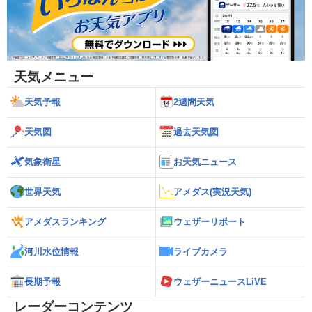
天気メニュー
天気予報
2週間天気
天気図
過去天気図
気象衛星
お天気ニュース
世界天気
アメダス(実況天気)
アメダスランキング
ウェザーリポート
河川水位情報
ライブカメラ
長期予報
ウェザーニュースLiVE
レーダーコンテンツ