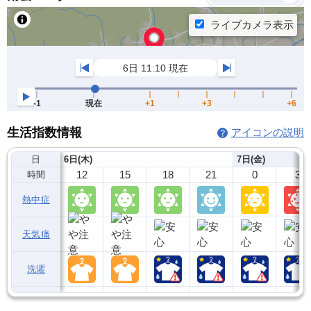
生活指数情報
アイコンの説明
日
6日(木)
7日(金)
12
15
18
21
0
3
時間
熱中症
天気痛
洗濯