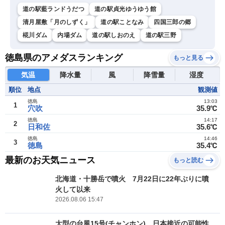
道の駅藍ランドうだつ
道の駅貞光ゆうゆう館
清月屋敷「月のしずく」
道の駅ことなみ
四国三郎の郷
椛川ダム
内場ダム
道の駅しおのえ
道の駅三野
徳島県のアメダスランキング
もっと見る
気温
降水量
風
降雪量
湿度
順位
地点
観測値
徳島
13:03
1
穴吹
35.9℃
徳島
14:17
2
日和佐
35.6℃
徳島
14:46
3
徳島
35.4℃
最新のお天気ニュース
もっと読む
北海道・十勝岳で噴火 7月22日に22年ぶりに噴
火して以来
2026.08.06 15:47
大型の台風15号(チャンホン) 日本接近の可能性