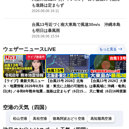
も進路は定まらず
2026.08.06 16:11
台風13号近づく南大東島で風速30m/s 沖縄本島
も明日は暴風雨
2026.08.06 15:54
ウェザーニュースLiVE
もっと見る
ライブ放送中
【ライブ】最新天気ニュー
【台風15号 2026】北海
【台風13号 2026】大東
ス・地震情報 2026年8月6
道・東北に上陸の可能性も
は暴風域に 沖縄・奄美は荒
日(木) ／令和8年熊本地震情
進路は定まらず（6日15時
天に警戒（6日16時更新
報 沖縄・奄美を台風13号
更新）
が直撃〈ウェザーニュース
空港の天気（四国）
LiVEムーン・駒木結衣／本
田竜也〉
松山空港
高松空港
徳島阿波おどり空港
高知龍馬空港