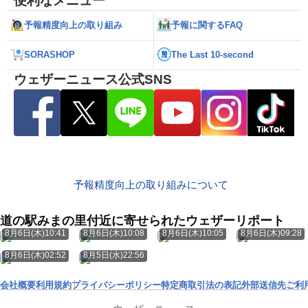
便利なメニュー
予報精度向上の取り組み
予報に関するFAQ
SORASHOP
The Last 10-second
ウェザーニュース公式SNS
予報精度向上の取り組みについて
道の駅みまの里付近に寄せられたウェザーリポート
8月6日(木)10:41
8月6日(木)10:08
8月6日(木)10:05
8月6日(木)09:28
8月6日(木)02:52
8月5日(水)22:56
会社概要
利用規約
プライバシーポリシー
特定商取引法の表記
外部送信先
ご利