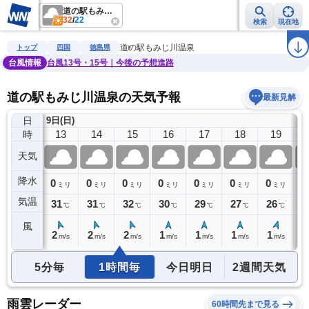
道の駅もみじ川温泉
32
/
22
検索
現在地
雨雲レーダー
台風情報
地震情報
警報・注意報
2週間天気
ラ
道の駅もみじ川温泉
トップ
四国
徳島県
台風情報
台風13号・15号｜今後の予想進路
道の駅もみじ川温泉の天気予報
最新見解
日
9日(日)
12
13
14
15
16
17
18
19
時
天気
降水
0
0
0
0
0
0
0
0
0
ミリ
ミリ
ミリ
ミリ
ミリ
ミリ
ミリ
ミリ
気温
31
31
31
32
30
29
27
26
2
℃
℃
℃
℃
℃
℃
℃
℃
風
2
2
2
2
1
1
1
1
0
m/s
m/s
m/s
m/s
m/s
m/s
m/s
m/s
5分毎
1時間毎
今日明日
2週間天気
雨雲レーダー
60時間先まで見る