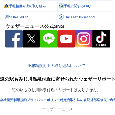
予報精度向上の取り組み
予報に関するFAQ
SORASHOP
The Last 10-second
ウェザーニュース公式SNS
予報精度向上の取り組みについて
道の駅もみじ川温泉付近に寄せられたウェザーリポー
道の駅もみじ川温泉付近のリポートはありません。
会社概要
利用規約
プライバシーポリシー
特定商取引法の表記
外部送信先
ご利
ウェザーニュース