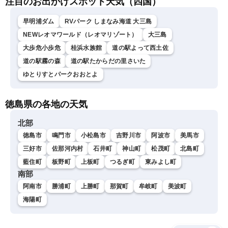
注目のお出かけスポット天気（四国）
早明浦ダム
RVパーク しまなみ海道 大三島
NEWレオマワールド（レオマリゾート）
大三島
大歩危小歩危
桂浜水族館
道の駅よって西土佐
道の駅霧の森
道の駅たからだの里さいた
ゆとりすとパークおおとよ
徳島県の各地の天気
北部
徳島市
鳴門市
小松島市
吉野川市
阿波市
美馬市
三好市
佐那河内村
石井町
神山町
松茂町
北島町
藍住町
板野町
上板町
つるぎ町
東みよし町
南部
阿南市
勝浦町
上勝町
那賀町
牟岐町
美波町
海陽町