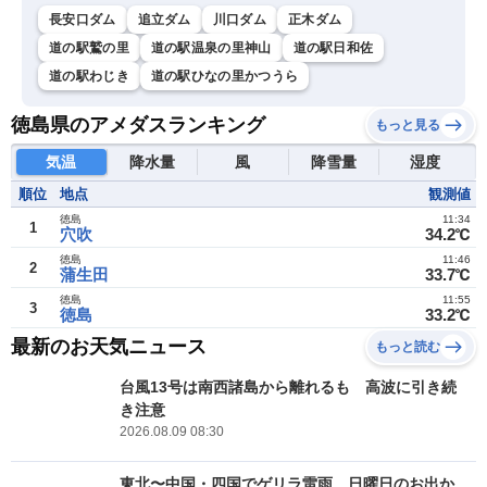
長安口ダム
追立ダム
川口ダム
正木ダム
道の駅鷲の里
道の駅温泉の里神山
道の駅日和佐
道の駅わじき
道の駅ひなの里かつうら
徳島県のアメダスランキング
もっと見る
気温
降水量
風
降雪量
湿度
順位
地点
観測値
徳島
11:34
1
穴吹
34.2℃
徳島
11:46
2
蒲生田
33.7℃
徳島
11:55
3
徳島
33.2℃
最新のお天気ニュース
もっと読む
台風13号は南西諸島から離れるも 高波に引き続
き注意
2026.08.09 08:30
東北〜中国・四国でゲリラ雷雨 日曜日のお出か