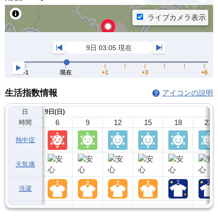
生活指数情報
アイコンの説明
日
9日(日)
6
9
12
15
18
21
時間
熱中症
天気痛
洗濯