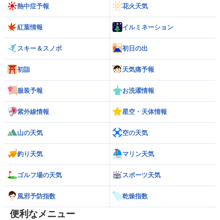
熱中症予報
花火天気
紅葉情報
イルミネーション
スキー＆スノボ
初日の出
初詣
天気痛予報
服装予報
お洗濯情報
紫外線情報
星空・天体情報
山の天気
空の天気
釣り天気
マリン天気
ゴルフ場の天気
スポーツ天気
風邪予防指数
乾燥指数
便利なメニュー