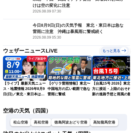
けは空の変化に注意
2026.08.09 07:30
今日8月9日(日)の天気予報 東北・東日本は急な
雷雨に注意 沖縄は暴風雨に警戒続く
2026.08.09 05:30
ウェザーニュースLiVE
もっと見る
ライブ放送中
【ライブ】最新天気ニュー
【ゲリラ雷雨情報】東北〜
【台風15号 2026】東北
ス・地震情報 2026年8月9
中国地方の広い範囲で急な
方に接近・上陸のおそれ 
日(日)／東北・東日本は急
雷雨に警戒
新の進路予想と雨風の影
な雷雨に注意〈ウェザーニ
（9日6時更新）
ュースLiVEコーヒータイ
空港の天気（四国）
ム・青原桃香／山口剛央〉
松山空港
高松空港
徳島阿波おどり空港
高知龍馬空港