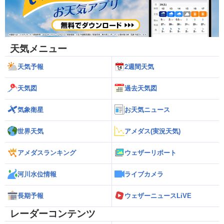
天気メニュー
天気予報
2週間天気
天気図
過去天気図
気象衛星
お天気ニュース
世界天気
アメダス(実況天気)
アメダスランキング
ウェザーリポート
河川水位情報
ライブカメラ
長期予報
ウェザーニュースLiVE
レーダーコンテンツ