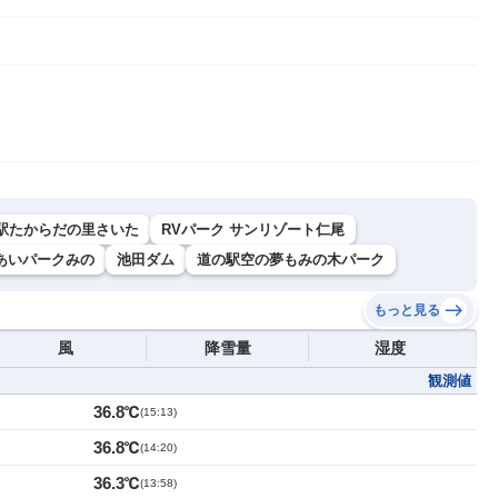
駅たからだの里さいた
RVパーク サンリゾート仁尾
あいパークみの
池田ダム
道の駅空の夢もみの木パーク
もっと見る
風
降雪量
湿度
観測値
36.8℃
(
15:13
)
36.8℃
(
14:20
)
36.3℃
(
13:58
)