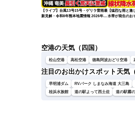
【ライブ】台風13号15号・ゲリラ雷雨最
【猛烈な雨と激
新見解・令和8年熊本地震情報 2026年8
水帯が発生のお
月8日(土)〈ウェザーニュースLiVEアフ
記録的短時間大
タヌーン・山岸愛梨／芳野達郎〉最新天
気ニュース・地震情報
空港の天気（四国）
松山空港
高松空港
徳島阿波おどり空港
注目のお出かけスポット天気
早明浦ダム
RVパーク しまなみ海道 大三島
桂浜水族館
道の駅よって西土佐
道の駅霧