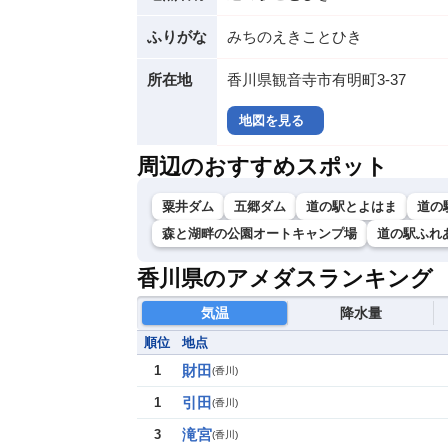
ふりがな
みちのえきことひき
所在地
香川県観音寺市有明町3-37
地図を見る
周辺のおすすめスポット
粟井ダム
五郷ダム
道の駅とよはま
道の
森と湖畔の公園オートキャンプ場
道の駅ふれ
香川県のアメダスランキング
気温
降水量
順位
地点
財田
1
(
香川
)
引田
1
(
香川
)
滝宮
3
(
香川
)