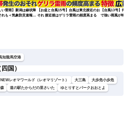
しい雷雨】新潟は線状降
【お盆と台風15号】台風は東北接近のお
【台風13号】停電
それも＜気象防災速報・
それ 接近後はゲリラ雷雨の頻度高まる
で強い雨風が特徴
雨＞
影響が長引くおそ
高知龍馬空港
（四国）
NEWレオマワールド（レオマリゾート）
大三島
大歩危小歩危
の森
道の駅たからだの里さいた
ゆとりすとパークおおとよ