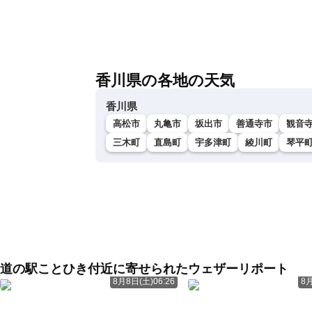
香川県の各地の天気
香川県
高松市
丸亀市
坂出市
善通寺市
観音
三木町
直島町
宇多津町
綾川町
琴平
道の駅ことひき付近に寄せられたウェザーリポート
8月8日(土)06:26
8月