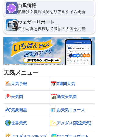
台風情報
影響は？接近状況をリアルタイム更新
ウェザーリポート
空の写真を投稿して最新の天気を共有
天気メニュー
天気予報
2週間天気
天気図
過去天気図
気象衛星
お天気ニュース
世界天気
アメダス(実況天気)
アメダスランキング
ウェザーリポート