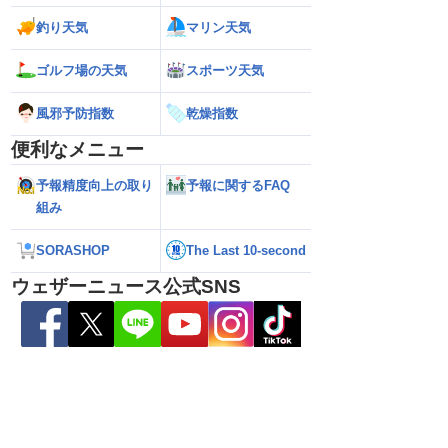
釣り天気
マリン天気
や屋根損壊も 広範囲
【ゲリラ豪雨・落雷警戒】午後は東日
【台風13号 202
の台風かつ動きも遅く
本・東北で大気の状態が非常に不安定に
ラルバンドによる大
ゴルフ場の天気
スポーツ天気
れ
2026.08.08
報）
風邪予防指数
乾燥指数
便利なメニュー
予報精度向上の取り
予報に関するFAQ
組み
SORASHOP
The Last 10-second
ウェザーニュース公式SNS