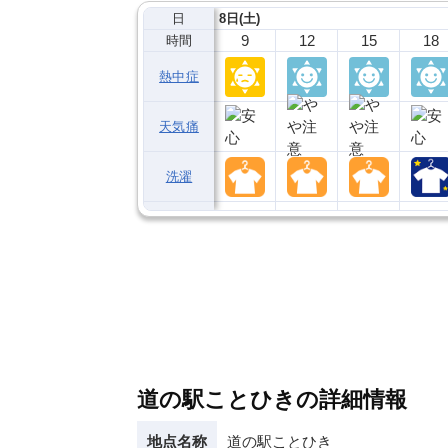
日
8日(土)
9
12
15
18
時間
熱中症
天気痛
洗濯
道の駅ことひきの詳細情報
地点名称
道の駅ことひき