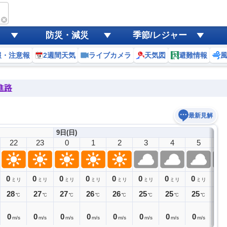
防災・減災
季節/レジャー
報・注意報
2週間天気
ライブカメラ
天気図
避難情報
進路
最新見解
9日(日)
22
23
0
1
2
3
4
5
6
0
0
0
0
0
0
0
0
0
ミリ
ミリ
ミリ
ミリ
ミリ
ミリ
ミリ
ミリ
28
27
27
26
26
25
25
25
25
℃
℃
℃
℃
℃
℃
℃
℃
0
0
0
0
0
0
0
0
0
m/s
m/s
m/s
m/s
m/s
m/s
m/s
m/s
m