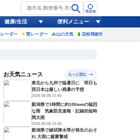
現在地
健康/生活
便利メニュー
風レーダー
雷レーダー
山の天気
花粉飛散情報
世界天気
お天気ニュース
もっと読む
東北から九州で猛暑日に 明日も
7
8
9
10
11
12
13
14
西日本は厳しい残暑の予想
2026.08.08 15:40
新潟県で1時間に約100mmの猛烈
0
0
0
0
0
0
0
0
な雨 気象防災速報・記録的短時
ミリ
ミリ
ミリ
ミリ
ミリ
ミリ
ミリ
ミリ
ミリ
間大雨
25
28
29
31
32
33
34
34
℃
℃
℃
℃
℃
℃
℃
℃
℃
2026.08.08 15:49
新潟県で線状降水帯が発生のおそ
0
0
0
1
1
1
1
1
/s
m/s
m/s
m/s
m/s
m/s
m/s
m/s
m/s
れ 大雨に厳重警戒