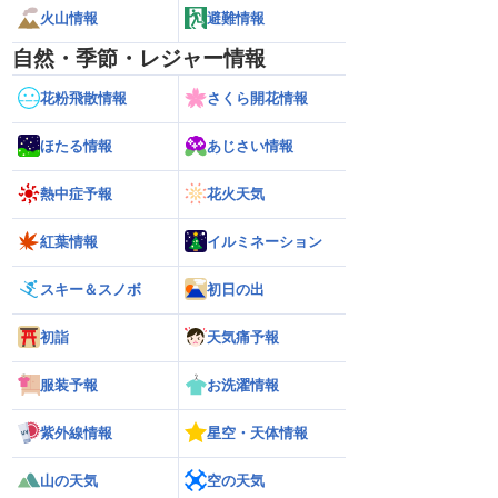
火山情報
避難情報
自然・季節・レジャー情報
花粉飛散情報
さくら開花情報
ほたる情報
あじさい情報
熱中症予報
花火天気
紅葉情報
イルミネーション
スキー＆スノボ
初日の出
初詣
天気痛予報
服装予報
お洗濯情報
紫外線情報
星空・天体情報
山の天気
空の天気