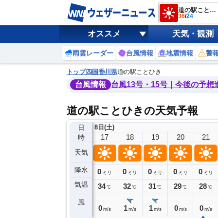
道の駅ことひき
36
/
24
オススメ
天気・観測
雨雲レーダー
台風情報
地震情報
警
トップ
四国
香川県
道の駅ことひき
台風情報
台風13号・15号｜今後の予想
道の駅ことひきの天気予報
日
8日(土)
13
14
15
16
17
18
19
20
21
時
天気
降水
0
0
0
0
0
0
0
0
ミリ
ミリ
ミリ
ミリ
ミリ
ミリ
ミリ
ミリ
ミリ
気温
34
35
36
35
34
32
31
29
28
℃
℃
℃
℃
℃
℃
℃
℃
℃
風
3
1
1
0
0
1
1
0
0
m/s
m/s
m/s
m/s
m/s
m/s
m/s
m/s
m/s