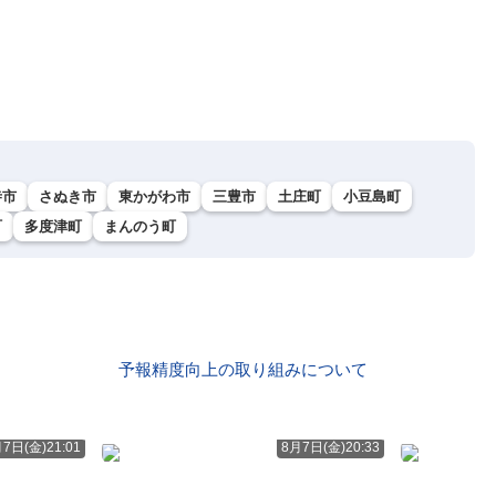
寺市
さぬき市
東かがわ市
三豊市
土庄町
小豆島町
町
多度津町
まんのう町
予報精度向上の取り組みについて
7日(金)21:01
8月7日(金)20:33