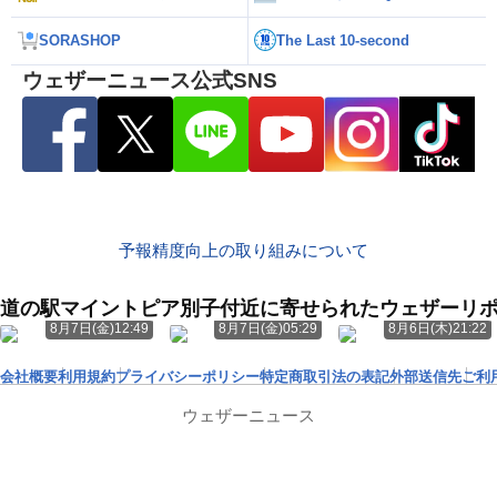
SORASHOP
The Last 10-second
ウェザーニュース公式SNS
予報精度向上の取り組みについて
道の駅マイントピア別子付近に寄せられたウェザーリ
8月7日(金)12:49
8月7日(金)05:29
8月6日(木)21:22
会社概要
利用規約
プライバシーポリシー
特定商取引法の表記
外部送信先
ご利
ウェザーニュース