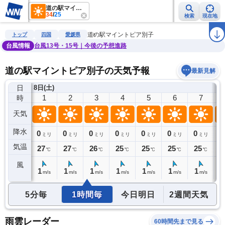
道の駅マイントピア別子
34
/
25
検索
現在地
雨雲レーダー
台風情報
地震情報
警報・注意報
2週間天気
ラ
道の駅マイントピア別子
トップ
四国
愛媛県
台風情報
台風13号・15号｜今後の予想進路
道の駅マイントピア別子の天気予報
最新見解
日
)
8日(土)
0
1
2
3
4
5
6
7
時
天気
降水
0
0
0
0
0
0
0
0
0
ミリ
ミリ
ミリ
ミリ
ミリ
ミリ
ミリ
ミリ
気温
27
27
27
26
25
25
25
25
2
℃
℃
℃
℃
℃
℃
℃
℃
風
1
1
1
1
1
1
1
1
1
m/s
m/s
m/s
m/s
m/s
m/s
m/s
m/s
5分毎
1時間毎
今日明日
2週間天気
雨雲レーダー
60時間先まで見る