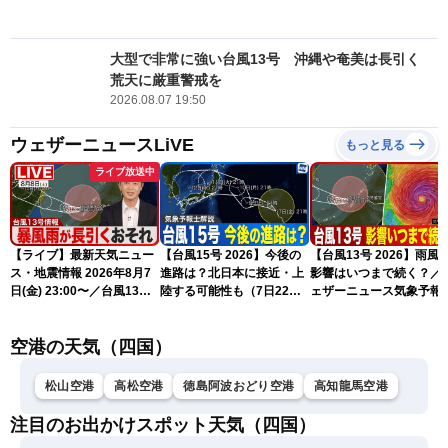
大型で非常に強い台風13号 沖縄や奄美は長引く
荒天に厳重警戒を
2026.08.07 19:50
ウェザーニュースLiVE
もっと見る
ライブ放送中
【ライブ】最新天気ニュー
【台風15号 2026】今後の
【台風13号 2026】雨風
ス・地震情報 2026年8月7
進路は？北日本に接近・上
影響はいつまで続く？／
日(金) 23:00〜／台風13号
陸する可能性も（7日22時
ェザーニュース気象予報
の影響長引く 〈ウェザーニ
情報）
解説（7日22時情報）
ュースLiVE・川畑玲〉
空港の天気（四国）
松山空港
高松空港
徳島阿波おどり空港
高知龍馬空港
注目のお出かけスポット天気（四国）