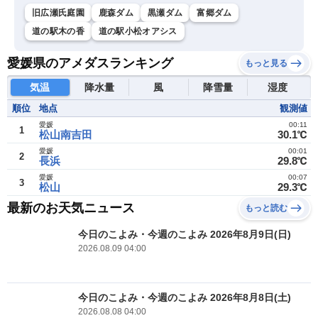
旧広瀬氏庭園
鹿森ダム
黒瀬ダム
富郷ダム
道の駅木の香
道の駅小松オアシス
愛媛県のアメダスランキング
もっと見る
気温
降水量
風
降雪量
湿度
順位
地点
観測値
愛媛
00:11
1
松山南吉田
30.1℃
愛媛
00:01
2
長浜
29.8℃
愛媛
00:07
3
松山
29.3℃
最新のお天気ニュース
もっと読む
今日のこよみ・今週のこよみ 2026年8月9日(日)
2026.08.09 04:00
今日のこよみ・今週のこよみ 2026年8月8日(土)
2026.08.08 04:00