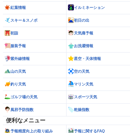
紅葉情報
イルミネーション
スキー＆スノボ
初日の出
初詣
天気痛予報
服装予報
お洗濯情報
紫外線情報
星空・天体情報
山の天気
空の天気
釣り天気
マリン天気
ゴルフ場の天気
スポーツ天気
風邪予防指数
乾燥指数
便利なメニュー
予報精度向上の取り組み
予報に関するFAQ