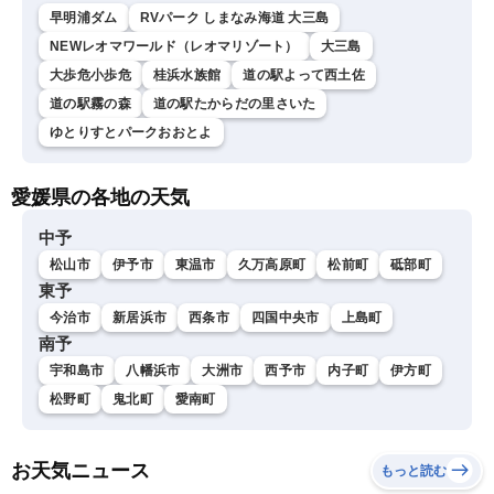
早明浦ダム
RVパーク しまなみ海道 大三島
NEWレオマワールド（レオマリゾート）
大三島
大歩危小歩危
桂浜水族館
道の駅よって西土佐
道の駅霧の森
道の駅たからだの里さいた
ゆとりすとパークおおとよ
愛媛県の各地の天気
中予
松山市
伊予市
東温市
久万高原町
松前町
砥部町
東予
今治市
新居浜市
西条市
四国中央市
上島町
南予
宇和島市
八幡浜市
大洲市
西予市
内子町
伊方町
松野町
鬼北町
愛南町
お天気ニュース
もっと読む