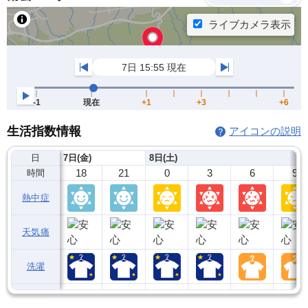
生活指数情報
アイコンの説明
日
7日(金)
8日(土)
18
21
0
3
6
9
時間
熱中症
天気痛
洗濯