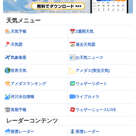
天気メニュー
天気予報
2週間天気
天気図
過去天気図
気象衛星
お天気ニュース
世界天気
アメダス(実況天気)
アメダスランキング
ウェザーリポート
河川水位情報
ライブカメラ
長期予報
ウェザーニュースLiVE
レーダーコンテンツ
雨雲レーダー
雨雪レーダー