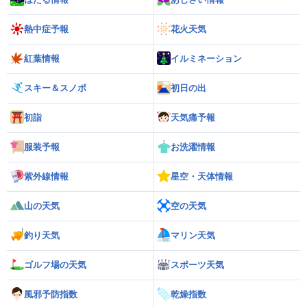
熱中症予報
花火天気
紅葉情報
イルミネーション
スキー＆スノボ
初日の出
初詣
天気痛予報
服装予報
お洗濯情報
紫外線情報
星空・天体情報
山の天気
空の天気
釣り天気
マリン天気
ゴルフ場の天気
スポーツ天気
風邪予防指数
乾燥指数