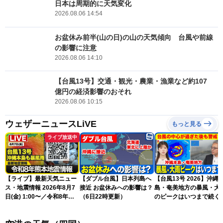
日本は周期的に天気変化
2026.08.06 14:54
お盆休み前半(山の日)の山の天気傾向 台風や前線
の影響に注意
2026.08.06 14:10
【台風13号】交通・観光・農業・漁業など約107
億円の経済影響のおそれ
2026.08.06 10:15
ウェザーニュースLiVE
もっと見る
ライブ放送中
【ライブ】最新天気ニュー
【ダブル台風】日本列島へ
【台風13号 2026】沖縄
ス・地震情報 2026年8月7
接近 お盆休みへの影響は？
島・奄美地方の暴風・大
日(金) 1:00〜／令和8年熊
（6日22時更新）
のピークはいつまで続く
本地震情報 台風13号が沖
（6日18時更新）
縄に接近〈ウェザーニュー