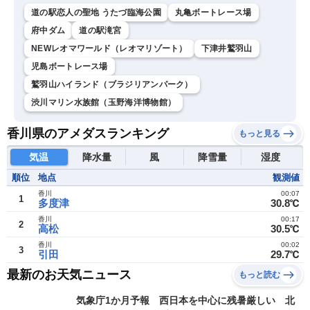
道の駅恋人の聖地 うたづ臨海公園
丸亀ボートレース場
府中ダム
道の駅滝宮
NEWレオマワールド（レオマリゾート）
下津井鷲羽山
児島ボートレース場
鷲羽山ハイランド（ブラジリアンパーク）
渋川マリン水族館（玉野海洋博物館）
香川県のアメダスランキング
もっと見る
気温
降水量
風
降雪量
湿度
順位
地点
観測値
香川
00:07
1
多度津
30.8℃
香川
00:17
2
高松
30.5℃
香川
00:02
3
引田
29.7℃
最新のお天気ニュース
もっと読む
気象庁1か月予報 西日本を中心に残暑厳しい 北