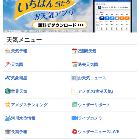
天気メニュー
天気予報
2週間天気
天気図
過去天気図
気象衛星
お天気ニュース
世界天気
アメダス(実況天気)
アメダスランキング
ウェザーリポート
河川水位情報
ライブカメラ
長期予報
ウェザーニュースLiVE