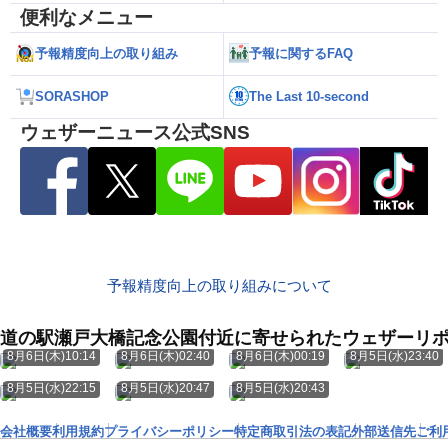
便利なメニュー
予報精度向上の取り組み
予報に関するFAQ
SORASHOP
The Last 10-second
ウェザーニュース公式SNS
予報精度向上の取り組みについて
道の駅瀬戸大橋記念公園付近に寄せられたウェザーリ
8月6日(木)10:14
8月6日(木)02:40
8月6日(木)00:19
8月5日(水)23:40
8月5日(水)22:15
8月5日(水)20:47
8月5日(水)20:43
会社概要
利用規約
プライバシーポリシー
特定商取引法の表記
外部送信先
ご利