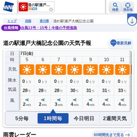
道の駅瀬戸大橋記念公園
35
/
28
検索
現在地
雨雲レーダー
台風情報
地震情報
警報・注意報
2週間天気
ラ
道の駅瀬戸大橋記念公園
トップ
四国
香川県
台風情報
台風13号・15号｜今後の予想進路
道の駅瀬戸大橋記念公園の天気予報
最新見解
日
7日(金)
4
5
6
7
8
9
10
11
時
天気
降水
0
0
0
0
0
0
0
0
0
ミリ
ミリ
ミリ
ミリ
ミリ
ミリ
ミリ
ミリ
気温
29
28
28
28
30
31
31
33
3
℃
℃
℃
℃
℃
℃
℃
℃
風
2
2
2
3
4
4
4
4
4
m/s
m/s
m/s
m/s
m/s
m/s
m/s
m/s
5分毎
1時間毎
今日明日
2週間天気
雨雲レーダー
60時間先まで見る