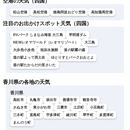
空港の天気（四国）
スLiVE〉
松山空港
高松空港
徳島阿波おどり空港
高知龍馬空港
注目のお出かけスポット天気（四国）
RVパーク しまなみ海道 大三島
早明浦ダム
NEWレオマワールド（レオマリゾート）
大三島
大歩危小歩危
桂浜水族館
道の駅霧の森
道の駅よって西土佐
ゆとりすとパークおおとよ
道の駅たからだの里さいた
香川県の各地の天気
香川県
高松市
丸亀市
坂出市
善通寺市
観音寺市
さぬき市
東かがわ市
三豊市
土庄町
小豆島町
三木町
直島町
宇多津町
綾川町
琴平町
多度津町
まんのう町