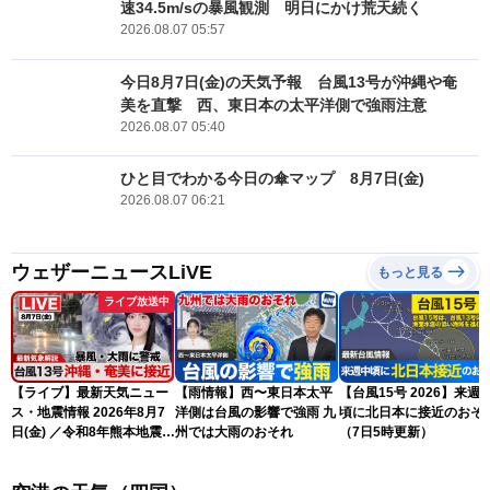
速34.5m/sの暴風観測 明日にかけ荒天続く
2026.08.07 05:57
今日8月7日(金)の天気予報 台風13号が沖縄や奄
美を直撃 西、東日本の太平洋側で強雨注意
2026.08.07 05:40
ひと目でわかる今日の傘マップ 8月7日(金)
2026.08.07 06:21
ウェザーニュースLiVE
もっと見る
ライブ放送中
【ライブ】最新天気ニュー
【雨情報】西〜東日本太平
【台風15号 2026】来週
ス・地震情報 2026年8月7
洋側は台風の影響で強雨 九
頃に北日本に接近のおそ
日(金) ／令和8年熊本地震情
州では大雨のおそれ
（7日5時更新）
報 〈ウェザーニュース
LiVEサンシャイン・松本真