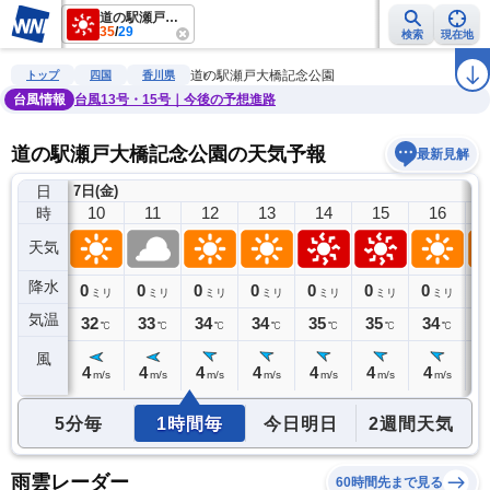
道の駅瀬戸大橋記念公園
35
/
29
検索
現在地
雨雲レーダー
台風情報
地震情報
警報・注意報
2週間天気
ラ
道の駅瀬戸大橋記念公園
トップ
四国
香川県
台風情報
台風13号・15号｜今後の予想進路
道の駅瀬戸大橋記念公園の天気予報
最新見解
日
7日(金)
9
10
11
12
13
14
15
16
時
天気
降水
0
0
0
0
0
0
0
0
0
ミリ
ミリ
ミリ
ミリ
ミリ
ミリ
ミリ
ミリ
気温
31
32
33
34
34
35
35
34
3
℃
℃
℃
℃
℃
℃
℃
℃
風
4
4
4
4
4
4
4
4
3
m/s
m/s
m/s
m/s
m/s
m/s
m/s
m/s
5分毎
1時間毎
今日明日
2週間天気
雨雲レーダー
60時間先まで見る