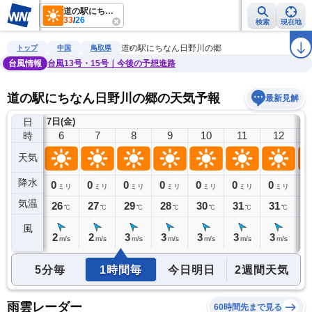
道の駅にちなん日野川の郷
33
/
26
検索
現在地
雨雲レーダー
台風情報
地震情報
警報・注意報
2週間天気
ラ
道の駅にちなん日野川の郷
トップ
中国
鳥取県
台風情報
台風13号・15号｜今後の予想進路
道の駅にちなん日野川の郷の天気予報
最新見解
日
7日(金)
5
6
7
8
9
10
11
12
時
天気
降水
0
0
0
0
0
0
0
0
0
ミリ
ミリ
ミリ
ミリ
ミリ
ミリ
ミリ
ミリ
気温
26
26
27
29
28
30
31
31
3
℃
℃
℃
℃
℃
℃
℃
℃
風
2
2
2
3
3
3
3
3
3
m/s
m/s
m/s
m/s
m/s
m/s
m/s
m/s
5分毎
1時間毎
今日明日
2週間天気
雨雲レーダー
60時間先まで見る