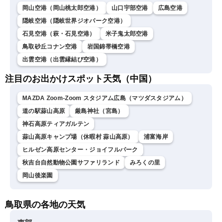
岡山空港（岡山桃太郎空港）
山口宇部空港
広島空港
隠岐空港（隠岐世界ジオパーク空港）
石見空港（萩・石見空港）
米子鬼太郎空港
鳥取砂丘コナン空港
岩国錦帯橋空港
出雲空港（出雲縁結び空港）
注目のお出かけスポット天気（中国）
MAZDA Zoom-Zoom スタジアム広島（マツダスタジアム）
道の駅蒜山高原
厳島神社（宮島）
神石高原ティアガルテン
蒜山高原キャンプ場（休暇村 蒜山高原）
浦富海岸
ヒルゼン高原センター・ジョイフルパーク
秋吉台自然動物公園サファリランド
みろくの里
岡山後楽園
鳥取県の各地の天気