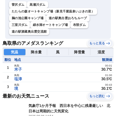
菅沢ダム
高瀬川ダム
たたらの森オートキャンプ場（新見千屋温泉いぶきの里）
鵜の池公園キャンプ場
道の駅奥出雲おろちループ
三室川ダム
緑水湖オートキャンプ場
布部ダム
道の駅酒蔵奥出雲交流館
鳥取県のアメダスランキング
もっと見る
気温
降水量
風
降雪量
湿度
順位
地点
観測値
鳥取
00:01
1
米子
30.7℃
鳥取
01:00
2
塩津
30.5℃
鳥取
00:43
3
境
30.1℃
最新のお天気ニュース
もっと読む
気象庁1か月予報 西日本を中心に残暑厳しい 北
日本は周期的に天気変化