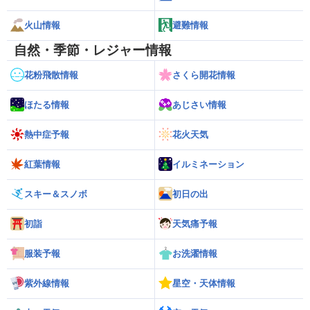
火山情報
避難情報
自然・季節・レジャー情報
花粉飛散情報
さくら開花情報
ほたる情報
あじさい情報
熱中症予報
花火天気
紅葉情報
イルミネーション
スキー＆スノボ
初日の出
初詣
天気痛予報
服装予報
お洗濯情報
紫外線情報
星空・天体情報