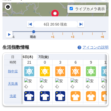
生活指数情報
アイコンの説明
日
6日(木)
7日(金)
21
0
3
6
9
12
時間
熱中症
天気痛
洗濯