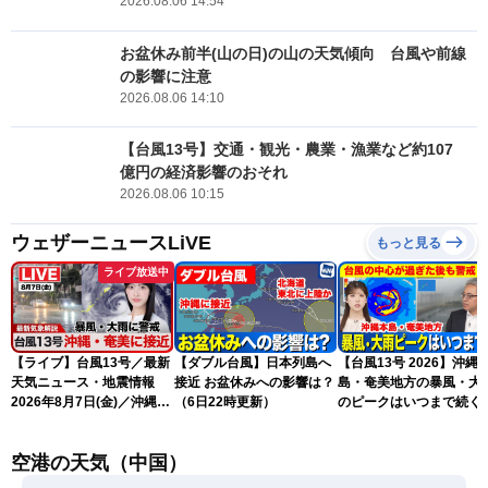
2026.08.06 14:54
お盆休み前半(山の日)の山の天気傾向 台風や前線
の影響に注意
2026.08.06 14:10
【台風13号】交通・観光・農業・漁業など約107
億円の経済影響のおそれ
2026.08.06 10:15
ウェザーニュースLiVE
もっと見る
ライブ放送中
【ライブ】台風13号／最新
【ダブル台風】日本列島へ
【台風13号 2026】沖縄
天気ニュース・地震情報
接近 お盆休みへの影響は？
島・奄美地方の暴風・大
2026年8月7日(金)／沖縄・
（6日22時更新）
のピークはいつまで続く
奄美は台風による暴風雨に
（6日18時更新）
厳重警戒〈ウェザーニュー
空港の天気（中国）
スLiVEモーニング・松本真
央／有賀哲夫〉