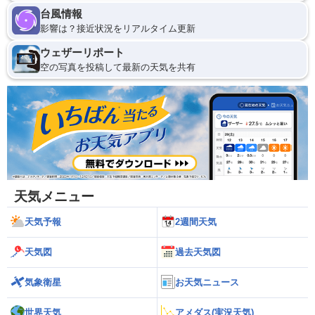
台風情報
影響は？接近状況をリアルタイム更新
ウェザーリポート
空の写真を投稿して最新の天気を共有
天気メニュー
天気予報
2週間天気
天気図
過去天気図
気象衛星
お天気ニュース
世界天気
アメダス(実況天気)