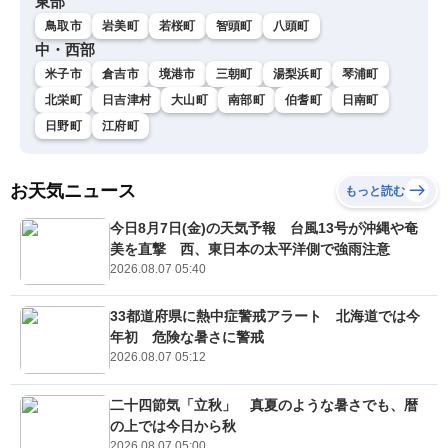
東部
鳥取市
岩美町
若桜町
智頭町
八頭町
中・西部
米子市
倉吉市
境港市
三朝町
湯梨浜町
琴浦町
北栄町
日吉津村
大山町
南部町
伯耆町
日南町
日野町
江府町
お天気ニュース
もっと読む
今日8月7日(金)の天気予報 台風13号が沖縄や奄
美を直撃 西、東日本の太平洋側で強雨注意
2026.08.07 05:40
33都道府県に熱中症警戒アラート 北海道では今
年初 危険な暑さに警戒
2026.08.07 05:12
二十四節気「立秋」 真夏のような暑さでも、暦
の上では今日から秋
2026.08.07 05:00