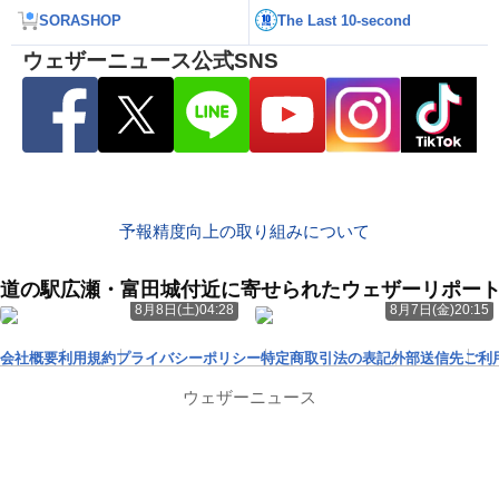
SORASHOP
The Last 10-second
ウェザーニュース公式SNS
予報精度向上の取り組みについて
道の駅広瀬・富田城付近に寄せられたウェザーリポー
8月8日(土)04:28
8月7日(金)20:15
会社概要
利用規約
プライバシーポリシー
特定商取引法の表記
外部送信先
ご利
ウェザーニュース