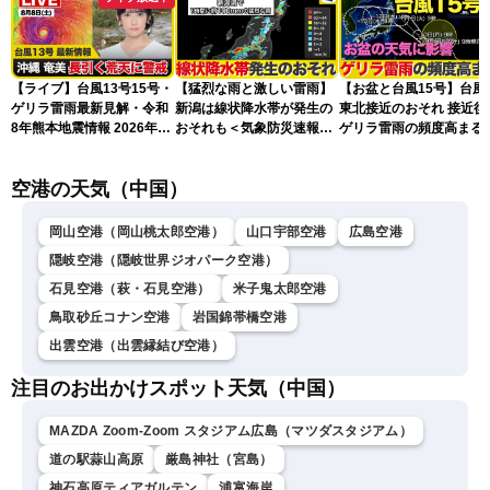
【ライブ】台風13号15号・
【猛烈な雨と激しい雷雨】
【お盆と台風15号】台風
ゲリラ雷雨最新見解・令和
新潟は線状降水帯が発生の
東北接近のおそれ 接近後
8年熊本地震情報 2026年8
おそれも＜気象防災速報・
ゲリラ雷雨の頻度高まる
月8日(土)〈ウェザーニュー
記録的短時間大雨＞
スLiVEアフタヌーン・山岸
空港の天気（中国）
愛梨／芳野達郎〉最新天気
ニュース・地震情報
岡山空港（岡山桃太郎空港）
山口宇部空港
広島空港
隠岐空港（隠岐世界ジオパーク空港）
石見空港（萩・石見空港）
米子鬼太郎空港
鳥取砂丘コナン空港
岩国錦帯橋空港
出雲空港（出雲縁結び空港）
注目のお出かけスポット天気（中国）
MAZDA Zoom-Zoom スタジアム広島（マツダスタジアム）
道の駅蒜山高原
厳島神社（宮島）
神石高原ティアガルテン
浦富海岸