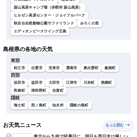
蒜山高原キャンプ場（休暇村 蒜山高原）
ヒルゼン高原センター・ジョイフルパーク
秋吉台自然動物公園サファリランド
みろくの里
エディオンピースウイング広島
島根県の各地の天気
東部
松江市
出雲市
安来市
雲南市
奥出雲町
飯南町
西部
浜田市
益田市
大田市
江津市
川本町
美郷町
邑南町
津和野町
吉賀町
隠岐
海士町
西ノ島町
知夫村
隠岐の島町
お天気ニュース
もっと読む
東北から九州で猛暑日に 明日も西日本は厳しい