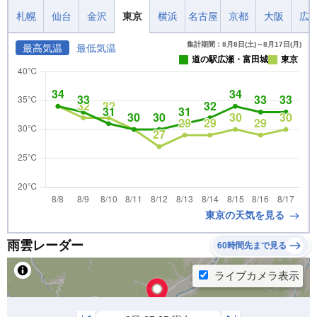
札幌
仙台
金沢
東京
横浜
名古屋
京都
大阪
広
集計期間：8月8日(土)～8月17日(月)
最高気温
最低気温
道の駅広瀬・富田城
東京
東京の天気を見る
雨雲レーダー
60時間先まで見る