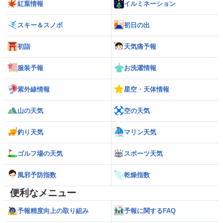
紅葉情報
イルミネーション
スキー＆スノボ
初日の出
初詣
天気痛予報
服装予報
お洗濯情報
紫外線情報
星空・天体情報
山の天気
空の天気
釣り天気
マリン天気
ゴルフ場の天気
スポーツ天気
風邪予防指数
乾燥指数
便利なメニュー
予報精度向上の取り組み
予報に関するFAQ