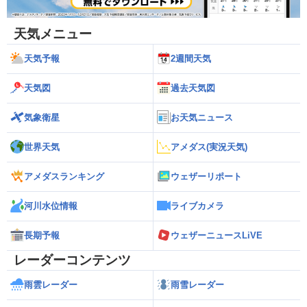
天気メニュー
天気予報
2週間天気
天気図
過去天気図
気象衛星
お天気ニュース
世界天気
アメダス(実況天気)
アメダスランキング
ウェザーリポート
河川水位情報
ライブカメラ
長期予報
ウェザーニュースLiVE
レーダーコンテンツ
雨雲レーダー
雨雪レーダー