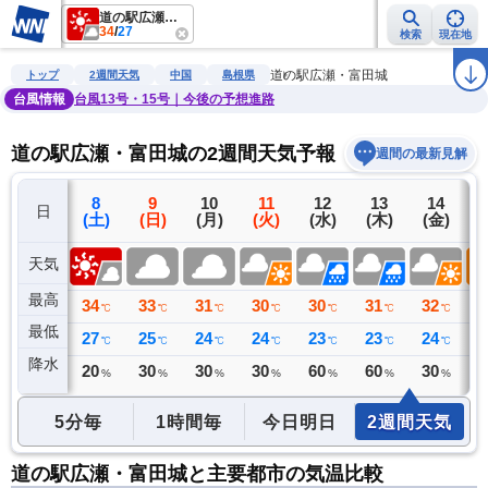
道の駅広瀬・富田城
34
/
27
検索
現在地
雨雲レーダー
台風情報
地震情報
警報・注意報
2週間天気
ラ
道の駅広瀬・富田城
トップ
2週間天気
中国
島根県
台風情報
台風13号・15号｜今後の予想進路
道の駅広瀬・富田城の2週間天気予報
週間の最新見解
7
8
9
10
11
12
13
14
日
(金)
(土)
(日)
(月)
(火)
(水)
(木)
(金)
(
天気
最高
37
34
33
31
30
30
31
32
3
℃
℃
℃
℃
℃
℃
℃
℃
最低
27
27
25
24
24
23
23
24
2
℃
℃
℃
℃
℃
℃
℃
℃
降水
0
20
30
30
30
60
60
30
2
ミリ
%
%
%
%
%
%
%
5分毎
1時間毎
今日明日
2週間天気
道の駅広瀬・富田城と主要都市の気温比較