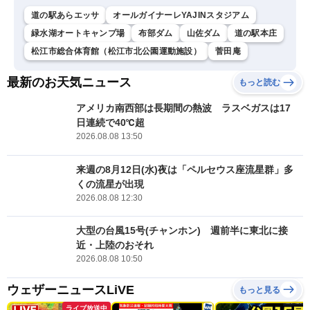
道の駅あらエッサ
オールガイナーレYAJINスタジアム
緑水湖オートキャンプ場
布部ダム
山佐ダム
道の駅本庄
松江市総合体育館（松江市北公園運動施設）
菅田庵
最新のお天気ニュース
もっと読む
アメリカ南西部は長期間の熱波 ラスベガスは17
日連続で40℃超
2026.08.08 13:50
来週の8月12日(水)夜は「ペルセウス座流星群」多
くの流星が出現
2026.08.08 12:30
大型の台風15号(チャンホン) 週前半に東北に接
近・上陸のおそれ
2026.08.08 10:50
ウェザーニュースLiVE
もっと見る
ライブ放送中