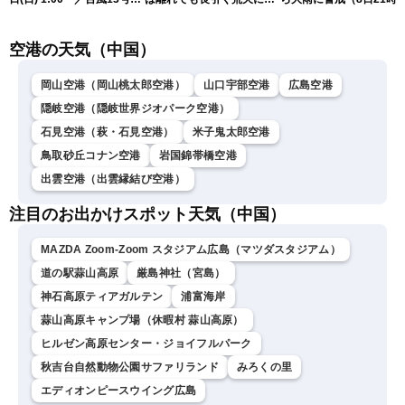
15号情報 令和8年熊本地
重警戒(8日22時更新)
新）
震情報〈ウェザーニュース
空港の天気（中国）
LiVE〉
岡山空港（岡山桃太郎空港）
山口宇部空港
広島空港
隠岐空港（隠岐世界ジオパーク空港）
石見空港（萩・石見空港）
米子鬼太郎空港
鳥取砂丘コナン空港
岩国錦帯橋空港
出雲空港（出雲縁結び空港）
注目のお出かけスポット天気（中国）
MAZDA Zoom-Zoom スタジアム広島（マツダスタジアム）
道の駅蒜山高原
厳島神社（宮島）
神石高原ティアガルテン
浦富海岸
蒜山高原キャンプ場（休暇村 蒜山高原）
ヒルゼン高原センター・ジョイフルパーク
秋吉台自然動物公園サファリランド
みろくの里
エディオンピースウイング広島