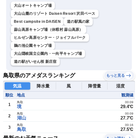
大山オートキャンプ場
大山山麓のリゾート Daisen Resort 沢田ベース
Best campsite in DAISEN
道の駅風の家
蒜山高原キャンプ場（休暇村 蒜山高原）
ヒルゼン高原センター・ジョイフルパーク
鵜の池公園キャンプ場
大山隠岐国立公園内・一向平キャンプ場
道の駅がいせん桜 新庄宿
鳥取県のアメダスランキング
もっと見る
気温
降水量
風
降雪量
湿度
順位
地点
観測値
鳥取
00:09
1
境
29.4℃
鳥取
00:09
2
湖山
27.7℃
鳥取
00:16
3
鳥取
27.5℃