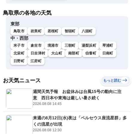
鳥取県の各地の天気
東部
鳥取市
岩美町
若桜町
智頭町
八頭町
中・西部
米子市
倉吉市
境港市
三朝町
湯梨浜町
琴浦町
北栄町
日吉津村
大山町
南部町
伯耆町
日南町
日野町
江府町
お天気ニュース
もっと読む
週間天気予報 お盆休みは台風15号の動向に注
意 西日本や東海は厳しい暑さ続く
2026.08.08 14:45
来週の8月12日(水)夜は「ペルセウス座流星群」多
くの流星が出現
2026.08.08 12:30