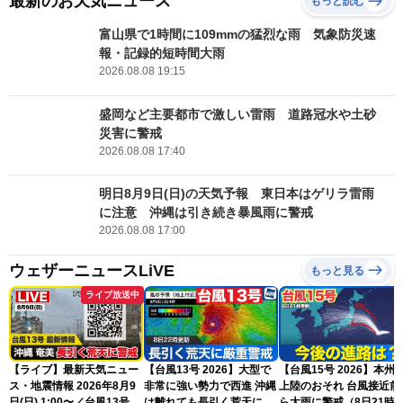
最新のお天気ニュース
もっと読む
富山県で1時間に109mmの猛烈な雨 気象防災速
報・記録的短時間大雨
2026.08.08 19:15
盛岡など主要都市で激しい雷雨 道路冠水や土砂
災害に警戒
2026.08.08 17:40
明日8月9日(日)の天気予報 東日本はゲリラ雷雨
に注意 沖縄は引き続き暴風雨に警戒
2026.08.08 17:00
ウェザーニュースLiVE
もっと見る
ライブ放送中
【ライブ】最新天気ニュー
【台風13号 2026】大型で
【台風15号 2026】本州
ス・地震情報 2026年8月9
非常に強い勢力で西進 沖縄
上陸のおそれ 台風接近前
日(日) 1:00〜／台風13号・
は離れても長引く荒天に厳
ら大雨に警戒（8日21時