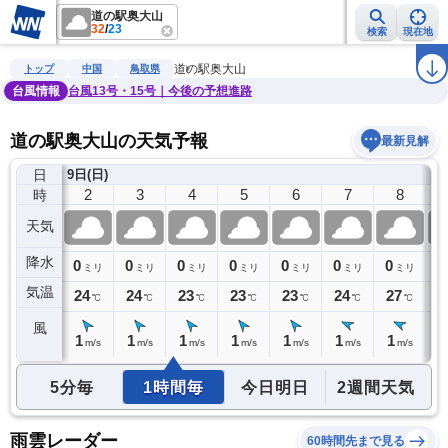
道の駅奥大山
32
/
23
検索
現在地
雨雲レーダー
台風情報
地震情報
警報・注意報
2週間天気
ラ
道の駅奥大山
トップ
中国
鳥取県
台風情報
台風13号・15号｜今後の予想進路
道の駅奥大山の天気予報
最新見解
日
9日(日)
1
2
3
4
5
6
7
8
時
天気
降水
0
0
0
0
0
0
0
0
0
ミリ
ミリ
ミリ
ミリ
ミリ
ミリ
ミリ
ミリ
気温
25
24
24
23
23
23
24
27
2
℃
℃
℃
℃
℃
℃
℃
℃
風
1
1
1
1
1
1
1
1
0
m/s
m/s
m/s
m/s
m/s
m/s
m/s
m/s
5分毎
1時間毎
今日明日
2週間天気
雨雲レーダー
60時間先まで見る