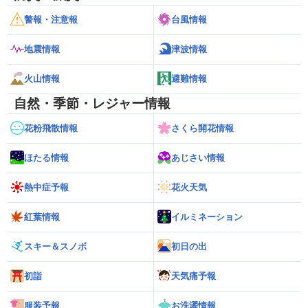
警報・注意報
台風情報
地震情報
津波情報
火山情報
避難情報
自然・季節・レジャー情報
花粉飛散情報
さくら開花情報
ほたる情報
あじさい情報
熱中症予報
花火天気
紅葉情報
イルミネーション
スキー＆スノボ
初日の出
初詣
天気痛予報
服装予報
お洗濯情報