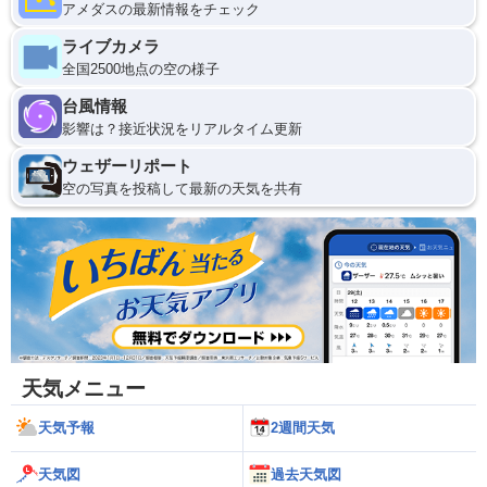
アメダスの最新情報をチェック
ライブカメラ
全国2500地点の空の様子
台風情報
影響は？接近状況をリアルタイム更新
ウェザーリポート
空の写真を投稿して最新の天気を共有
天気メニュー
天気予報
2週間天気
天気図
過去天気図