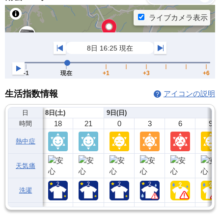
生活指数情報
アイコンの説明
日
8日(土)
9日(日)
18
21
0
3
6
9
時間
熱中症
天気痛
洗濯