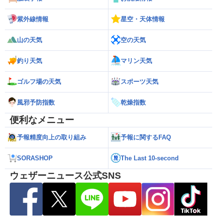
紫外線情報
星空・天体情報
山の天気
空の天気
釣り天気
マリン天気
ゴルフ場の天気
スポーツ天気
風邪予防指数
乾燥指数
便利なメニュー
予報精度向上の取り組み
予報に関するFAQ
SORASHOP
The Last 10-second
ウェザーニュース公式SNS