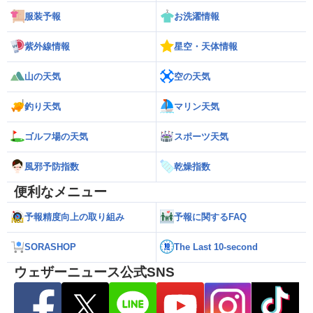
服装予報
お洗濯情報
紫外線情報
星空・天体情報
山の天気
空の天気
釣り天気
マリン天気
ゴルフ場の天気
スポーツ天気
風邪予防指数
乾燥指数
便利なメニュー
予報精度向上の取り組み
予報に関するFAQ
SORASHOP
The Last 10-second
ウェザーニュース公式SNS