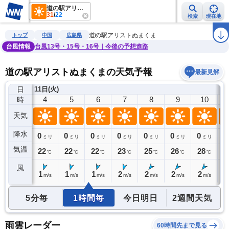
道の駅アリストぬまくま
31
/
22
検索
現在地
雨雲レーダー
台風情報
地震情報
警報・注意報
2週間天気
ラ
道の駅アリストぬまくま
トップ
中国
広島県
台風情報
台風13号・15号・16号｜今後の予想進路
道の駅アリストぬまくまの天気予報
最新見解
日
11日(火)
3
4
5
6
7
8
9
10
時
天気
降水
0
0
0
0
0
0
0
0
0
ミリ
ミリ
ミリ
ミリ
ミリ
ミリ
ミリ
ミリ
気温
22
22
22
22
23
25
26
28
2
℃
℃
℃
℃
℃
℃
℃
℃
風
2
1
1
1
2
2
2
2
1
m/s
m/s
m/s
m/s
m/s
m/s
m/s
m/s
5分毎
1時間毎
今日明日
2週間天気
雨雲レーダー
60時間先まで見る