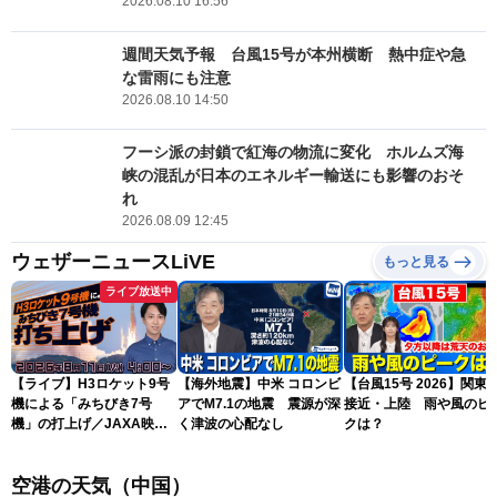
2026.08.10 16:56
週間天気予報 台風15号が本州横断 熱中症や急
な雷雨にも注意
2026.08.10 14:50
フーシ派の封鎖で紅海の物流に変化 ホルムズ海
峡の混乱が日本のエネルギー輸送にも影響のおそ
れ
2026.08.09 12:45
ウェザーニュースLiVE
もっと見る
ライブ放送中
【ライブ】H3ロケット9号
【海外地震】中米 コロンビ
【台風15号 2026】関東
機による「みちびき7号
アでM7.1の地震 震源が深
接近・上陸 雨や風のピ
機」の打上げ／JAXA映像
く津波の心配なし
クは？
より 2026年8月11日
(火)4:00〜 最新天気ニュー
空港の天気（中国）
ス・地震情報 〈ウェザーニ