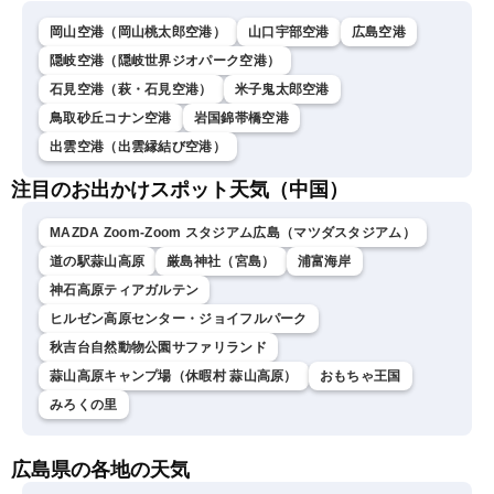
ュースLiVEモーニング・福
吉貴文〉
岡山空港（岡山桃太郎空港）
山口宇部空港
広島空港
隠岐空港（隠岐世界ジオパーク空港）
石見空港（萩・石見空港）
米子鬼太郎空港
鳥取砂丘コナン空港
岩国錦帯橋空港
出雲空港（出雲縁結び空港）
注目のお出かけスポット天気（中国）
MAZDA Zoom-Zoom スタジアム広島（マツダスタジアム）
道の駅蒜山高原
厳島神社（宮島）
浦富海岸
神石高原ティアガルテン
ヒルゼン高原センター・ジョイフルパーク
秋吉台自然動物公園サファリランド
蒜山高原キャンプ場（休暇村 蒜山高原）
おもちゃ王国
みろくの里
広島県の各地の天気