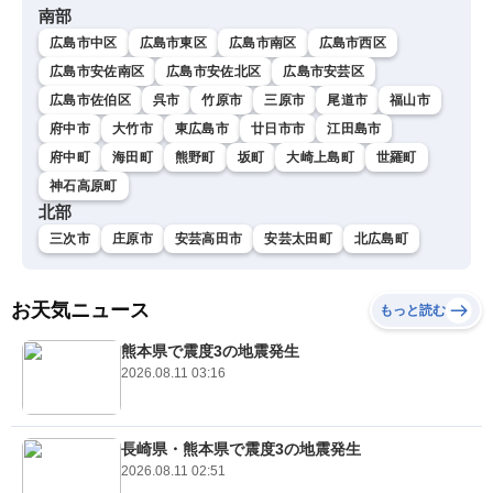
南部
広島市中区
広島市東区
広島市南区
広島市西区
広島市安佐南区
広島市安佐北区
広島市安芸区
広島市佐伯区
呉市
竹原市
三原市
尾道市
福山市
府中市
大竹市
東広島市
廿日市市
江田島市
府中町
海田町
熊野町
坂町
大崎上島町
世羅町
神石高原町
北部
三次市
庄原市
安芸高田市
安芸太田町
北広島町
お天気ニュース
もっと読む
熊本県で震度3の地震発生
2026.08.11 03:16
長崎県・熊本県で震度3の地震発生
2026.08.11 02:51