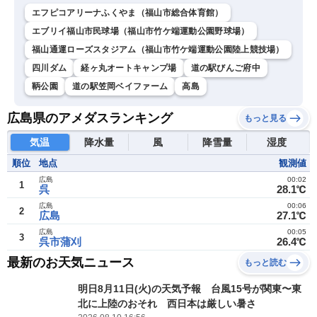
エフピコアリーナふくやま（福山市総合体育館）
エブリイ福山市民球場（福山市竹ケ端運動公園野球場）
福山通運ローズスタジアム（福山市竹ケ端運動公園陸上競技場）
四川ダム
経ヶ丸オートキャンプ場
道の駅びんご府中
鞆公園
道の駅笠岡ベイファーム
高島
広島県のアメダスランキング
もっと見る
気温
降水量
風
降雪量
湿度
順位
地点
観測値
広島
00:02
1
呉
28.1℃
広島
00:06
2
広島
27.1℃
広島
00:05
3
呉市蒲刈
26.4℃
最新のお天気ニュース
もっと読む
明日8月11日(火)の天気予報 台風15号が関東〜東
北に上陸のおそれ 西日本は厳しい暑さ