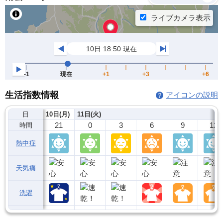
生活指数情報
アイコンの説明
日
10日(月)
11日(火)
21
0
3
6
9
12
時間
熱中症
天気痛
洗濯