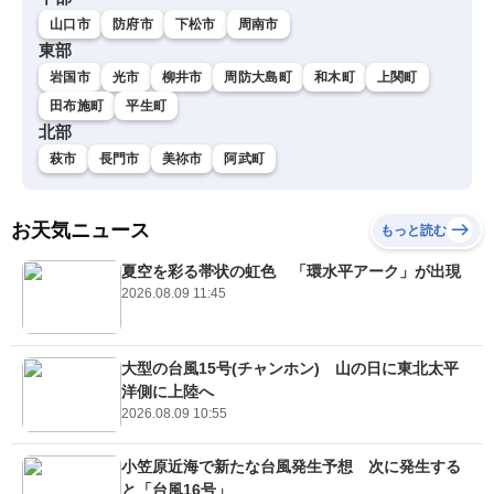
山口市
防府市
下松市
周南市
東部
岩国市
光市
柳井市
周防大島町
和木町
上関町
田布施町
平生町
北部
萩市
長門市
美祢市
阿武町
お天気ニュース
もっと読む
夏空を彩る帯状の虹色 「環水平アーク」が出現
2026.08.09 11:45
大型の台風15号(チャンホン) 山の日に東北太平
洋側に上陸へ
2026.08.09 10:55
小笠原近海で新たな台風発生予想 次に発生する
と「台風16号」