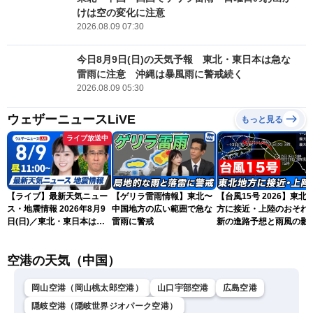
けは空の変化に注意
2026.08.09 07:30
今日8月9日(日)の天気予報 東北・東日本は急な
雷雨に注意 沖縄は暴風雨に警戒続く
2026.08.09 05:30
ウェザーニュースLiVE
もっと見る
ライブ放送中
【ライブ】最新天気ニュー
【ゲリラ雷雨情報】東北〜
【台風15号 2026】東北
ス・地震情報 2026年8月9
中国地方の広い範囲で急な
方に接近・上陸のおそれ 
日(日)／東北・東日本は急
雷雨に警戒
新の進路予想と雨風の影
な雷雨に注意〈ウェザーニ
（9日6時更新）
ュースLiVEコーヒータイ
空港の天気（中国）
ム・青原桃香／山口剛央〉
岡山空港（岡山桃太郎空港）
山口宇部空港
広島空港
隠岐空港（隠岐世界ジオパーク空港）