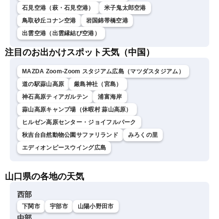
石見空港（萩・石見空港）
米子鬼太郎空港
鳥取砂丘コナン空港
岩国錦帯橋空港
出雲空港（出雲縁結び空港）
注目のお出かけスポット天気（中国）
MAZDA Zoom-Zoom スタジアム広島（マツダスタジアム）
道の駅蒜山高原
厳島神社（宮島）
神石高原ティアガルテン
浦富海岸
蒜山高原キャンプ場（休暇村 蒜山高原）
ヒルゼン高原センター・ジョイフルパーク
秋吉台自然動物公園サファリランド
みろくの里
エディオンピースウイング広島
山口県の各地の天気
西部
下関市
宇部市
山陽小野田市
中部