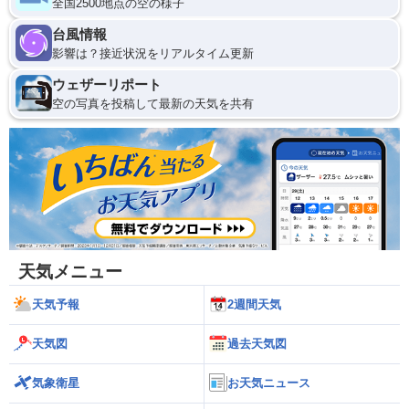
全国2500地点の空の様子
台風情報
影響は？接近状況をリアルタイム更新
ウェザーリポート
空の写真を投稿して最新の天気を共有
天気メニュー
天気予報
2週間天気
天気図
過去天気図
気象衛星
お天気ニュース