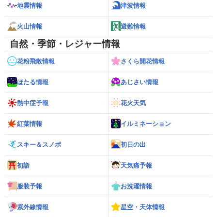
地震情報
津波情報
火山情報
避難情報
自然・季節・レジャー情報
花粉飛散情報
さくら開花情報
ほたる情報
あじさい情報
熱中症予報
花火天気
紅葉情報
イルミネーション
スキー＆スノボ
初日の出
初詣
天気痛予報
服装予報
お洗濯情報
紫外線情報
星空・天体情報