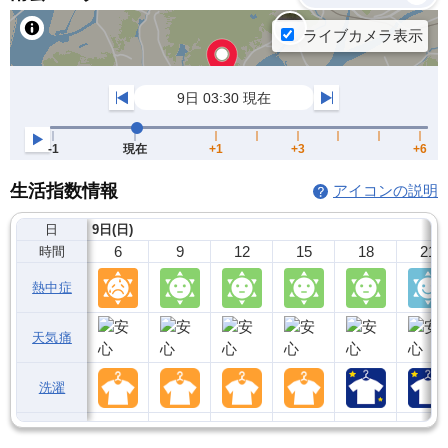
生活指数情報
アイコンの説明
日
9日(日)
6
9
12
15
18
21
時間
熱中症
天気痛
洗濯