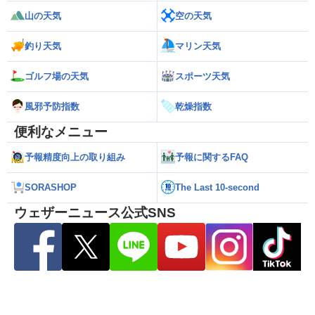
山の天気
空の天気
釣り天気
マリン天気
ゴルフ場の天気
スポーツ天気
風邪予防指数
乾燥指数
便利なメニュー
予報精度向上の取り組み
予報に関するFAQ
SORASHOP
The Last 10-second
ウェザーニュース公式SNS