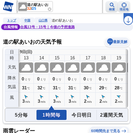
道の駅あいお
32
/
25
検索
現在地
雨雲レーダー
台風情報
地震情報
警報・注意報
2週間天気
ラ
道の駅あいお
トップ
中国
山口県
台風情報
台風13号・15号｜今後の予想進路
道の駅あいおの天気予報
最新見解
日
9日(日)
12
13
14
15
16
17
18
19
時
天気
降水
0
0
0
0
0
0
0
0
0
ミリ
ミリ
ミリ
ミリ
ミリ
ミリ
ミリ
ミリ
気温
30
31
32
31
31
30
29
28
2
℃
℃
℃
℃
℃
℃
℃
℃
風
3
3
3
3
3
2
2
2
1
m/s
m/s
m/s
m/s
m/s
m/s
m/s
m/s
5分毎
1時間毎
今日明日
2週間天気
雨雲レーダー
60時間先まで見る