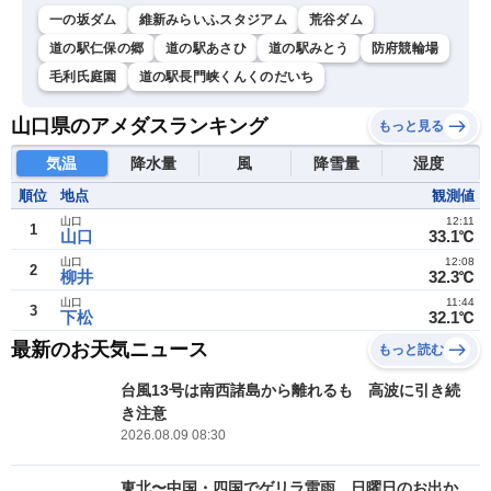
一の坂ダム
維新みらいふスタジアム
荒谷ダム
道の駅仁保の郷
道の駅あさひ
道の駅みとう
防府競輪場
毛利氏庭園
道の駅長門峡くんくのだいち
山口県のアメダスランキング
もっと見る
気温
降水量
風
降雪量
湿度
順位
地点
観測値
山口
12:11
1
山口
33.1℃
山口
12:08
2
柳井
32.3℃
山口
11:44
3
下松
32.1℃
最新のお天気ニュース
もっと読む
台風13号は南西諸島から離れるも 高波に引き続
き注意
2026.08.09 08:30
東北〜中国・四国でゲリラ雷雨 日曜日のお出か