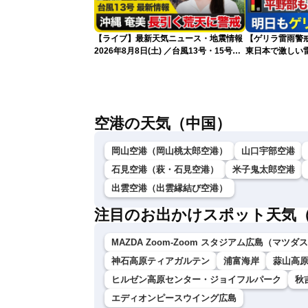
【ライブ】最新天気ニュース・地震情報
【ゲリラ雷雨警戒
2026年8月8日(土) ／台風13号・15号
東日本で激しい
ゲリラ雷雨最新見解 令和8年熊本地震
雨雲急発達の危
情報〈ウェザーニュースLiVEムーン・戸
北美月／芳野達郎〉
空港の天気（中国）
岡山空港（岡山桃太郎空港）
山口宇部空港
石見空港（萩・石見空港）
米子鬼太郎空港
出雲空港（出雲縁結び空港）
注目のお出かけスポット天気
MAZDA Zoom-Zoom スタジアム広島（マツ
神石高原ティアガルテン
浦富海岸
蒜山高原
ヒルゼン高原センター・ジョイフルパーク
秋
エディオンピースウイング広島