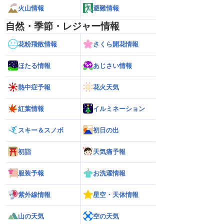
火山情報
避難情報
自然・季節・レジャー情報
花粉飛散情報
さくら開花情報
ほたる情報
あじさい情報
熱中症予報
花火天気
紅葉情報
イルミネーション
スキー＆スノボ
初日の出
初詣
天気痛予報
服装予報
お洗濯情報
紫外線情報
星空・天体情報
山の天気
空の天気