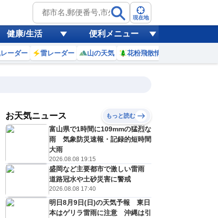
現在地
健康/生活
便利メニュー
風レーダー
雷レーダー
山の天気
花粉飛散情報
世界天気
お天気ニュース
もっと読む
富山県で1時間に109mmの猛烈な
1
12
13
14
15
16
17
18
19
雨 気象防災速報・記録的短時間
大雨
2026.08.08 19:15
盛岡など主要都市で激しい雷雨
0
0
0
0
0
0
0
0
ミリ
ミリ
ミリ
ミリ
ミリ
ミリ
ミリ
ミリ
ミリ
道路冠水や土砂災害に警戒
30
31
31
31
30
29
28
27
℃
℃
℃
℃
℃
℃
℃
℃
℃
2026.08.08 17:40
明日8月9日(日)の天気予報 東日
2
3
3
3
3
2
2
2
/s
m/s
m/s
m/s
m/s
m/s
m/s
m/s
m/s
本はゲリラ雷雨に注意 沖縄は引