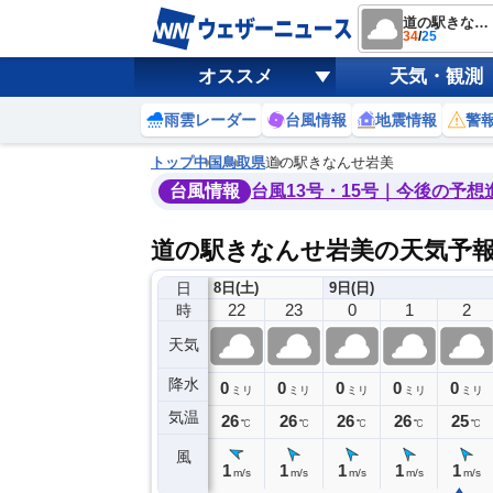
道の駅きなんせ岩美
34
/
25
オススメ
天気・観測
雨雲レーダー
台風情報
地震情報
警
トップ
中国
鳥取県
道の駅きなんせ岩美
台風情報
台風13号・15号｜今後の予想
道の駅きなんせ岩美の天気予
日
8日(土)
9日(日)
18
19
20
21
22
23
0
1
2
時
天気
降水
0
0
0
0
0
0
0
0
ミリ
ミリ
ミリ
ミリ
ミリ
ミリ
ミリ
ミリ
ミリ
気温
29
28
27
27
26
26
26
26
25
℃
℃
℃
℃
℃
℃
℃
℃
℃
風
3
2
1
1
1
1
1
1
1
m/s
m/s
m/s
m/s
m/s
m/s
m/s
m/s
m/s