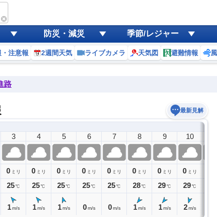
防災・減災
季節/レジャー
報・注意報
2週間天気
ライブカメラ
天気図
避難情報
進路
報
最新見解
3
4
5
6
7
8
9
10
1
0
0
0
0
0
0
0
0
0
ミリ
ミリ
ミリ
ミリ
ミリ
ミリ
ミリ
ミリ
25
25
25
25
25
28
29
29
30
℃
℃
℃
℃
℃
℃
℃
℃
1
1
1
0
0
1
1
2
2
m/s
m/s
m/s
m/s
m/s
m/s
m/s
m/s
m