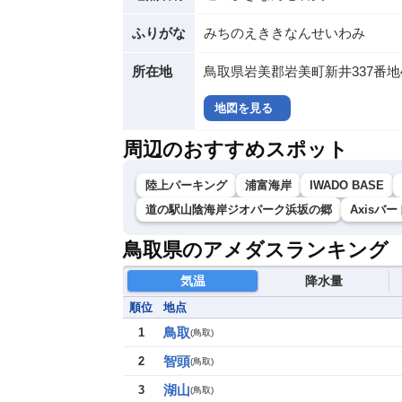
ふりがな
みちのえききなんせいわみ
所在地
鳥取県岩美郡岩美町新井337番地
地図を見る
周辺のおすすめスポット
陸上パーキング
浦富海岸
IWADO BASE
道の駅山陰海岸ジオパーク浜坂の郷
Axisバ
鳥取県のアメダスランキング
気温
降水量
順位
地点
鳥取
1
(
鳥取
)
智頭
2
(
鳥取
)
湖山
3
(
鳥取
)