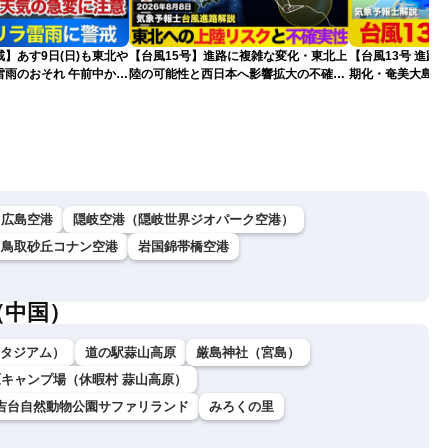
】あす9日(日)も東北や
【台風15号】進路に複雑な変化・東北上
【台風13号 進路
雷雨のおそれ 午前中から
陸の可能性と西日本へ影響拡大の不確実
期化・奄美大島で
険も
性
波に要警戒（2026.0
広島空港
隠岐空港（隠岐世界ジオパーク空港）
鳥取砂丘コナン空港
岩国錦帯橋空港
（中国）
ダスタジアム）
道の駅蒜山高原
厳島神社（宮島）
キャンプ場（休暇村 蒜山高原）
吉台自然動物公園サファリランド
みろくの里