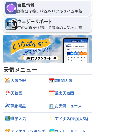
台風情報
10日(月)
影響は？接近状況をリアルタイム更新
0
ウェザーリポート
空の写真を投稿して最新の天気を共有
天気メニュー
天気予報
2週間天気
天気図
過去天気図
気象衛星
お天気ニュース
世界天気
アメダス(実況天気)
アメダスランキング
ウェザーリポート