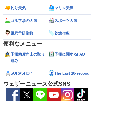
釣り天気
マリン天気
解説】通過後も影響長
【猛烈な雨と激しい雷雨】新潟は線状降
【お盆と台風15号
ゴルフ場の天気
スポーツ天気
総雨量400mm超・高
水帯が発生のおそれも＜気象防災速報・
それ 接近後はゲリ
8.08 16:00）
記録的短時間大雨＞
風邪予防指数
乾燥指数
便利なメニュー
予報精度向上の取り
予報に関するFAQ
組み
SORASHOP
The Last 10-second
ウェザーニュース公式SNS