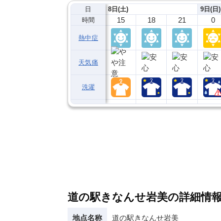
日
8日(土)
9日(日)
15
18
21
0
時間
熱中症
天気痛
洗濯
道の駅きなんせ岩美の詳細情
地点名称
道の駅きなんせ岩美