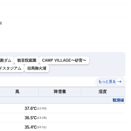
4
殿ダム
観音院庭園
CAMP VILLAGE〜砂育〜
ードスタジアム
但馬御火浦
もっと見る
風
降雪量
湿度
観測値
37.6℃
(
12:00
)
36.5℃
(
13:28
)
35.4℃
(
10:11
)