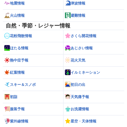
地震情報
津波情報
火山情報
避難情報
自然・季節・レジャー情報
花粉飛散情報
さくら開花情報
ほたる情報
あじさい情報
熱中症予報
花火天気
紅葉情報
イルミネーション
スキー＆スノボ
初日の出
初詣
天気痛予報
服装予報
お洗濯情報
紫外線情報
星空・天体情報