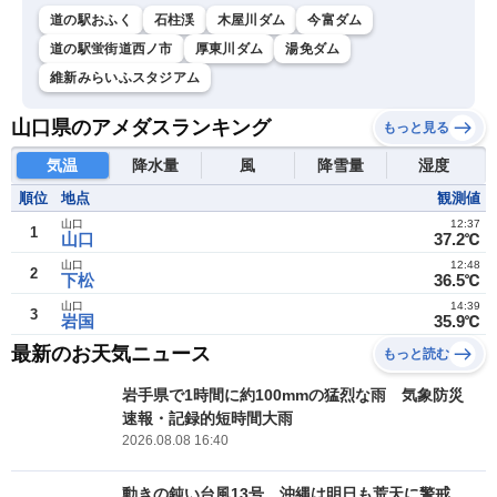
道の駅おふく
石柱渓
木屋川ダム
今富ダム
道の駅蛍街道西ノ市
厚東川ダム
湯免ダム
維新みらいふスタジアム
山口県のアメダスランキング
もっと見る
気温
降水量
風
降雪量
湿度
順位
地点
観測値
山口
12:37
1
山口
37.2℃
山口
12:48
2
下松
36.5℃
山口
14:39
3
岩国
35.9℃
最新のお天気ニュース
もっと読む
岩手県で1時間に約100mmの猛烈な雨 気象防災
速報・記録的短時間大雨
2026.08.08 16:40
動きの鈍い台風13号 沖縄は明日も荒天に警戒