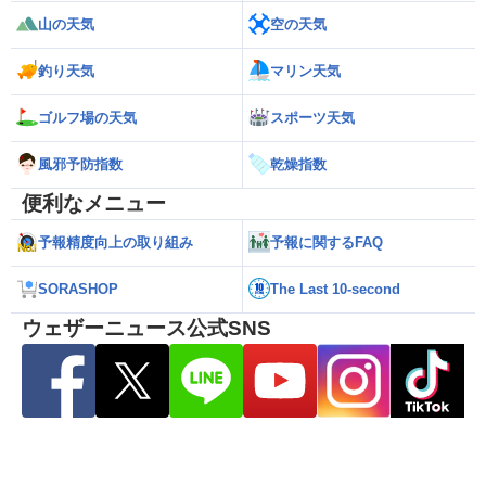
山の天気
空の天気
釣り天気
マリン天気
ゴルフ場の天気
スポーツ天気
風邪予防指数
乾燥指数
便利なメニュー
予報精度向上の取り組み
予報に関するFAQ
SORASHOP
The Last 10-second
ウェザーニュース公式SNS