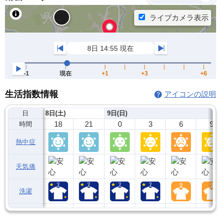
生活指数情報
アイコンの説明
日
8日(土)
9日(日)
18
21
0
3
6
9
時間
熱中症
天気痛
洗濯