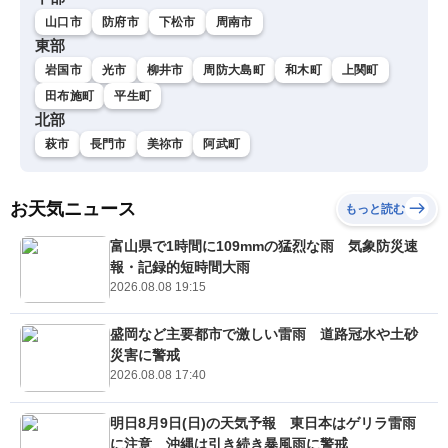
山口市
防府市
下松市
周南市
東部
岩国市
光市
柳井市
周防大島町
和木町
上関町
田布施町
平生町
北部
萩市
長門市
美祢市
阿武町
お天気ニュース
もっと読む
富山県で1時間に109mmの猛烈な雨 気象防災速
報・記録的短時間大雨
2026.08.08 19:15
盛岡など主要都市で激しい雷雨 道路冠水や土砂
災害に警戒
2026.08.08 17:40
明日8月9日(日)の天気予報 東日本はゲリラ雷雨
に注意 沖縄は引き続き暴風雨に警戒