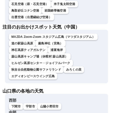
石見空港（萩・石見空港）
米子鬼太郎空港
鳥取砂丘コナン空港
岩国錦帯橋空港
出雲空港（出雲縁結び空港）
注目のお出かけスポット天気（中国）
MAZDA Zoom-Zoom スタジアム広島（マツダスタジアム）
道の駅蒜山高原
厳島神社（宮島）
神石高原ティアガルテン
浦富海岸
蒜山高原キャンプ場（休暇村 蒜山高原）
ヒルゼン高原センター・ジョイフルパーク
秋吉台自然動物公園サファリランド
みろくの里
エディオンピースウイング広島
山口県の各地の天気
西部
下関市
宇部市
山陽小野田市
中部