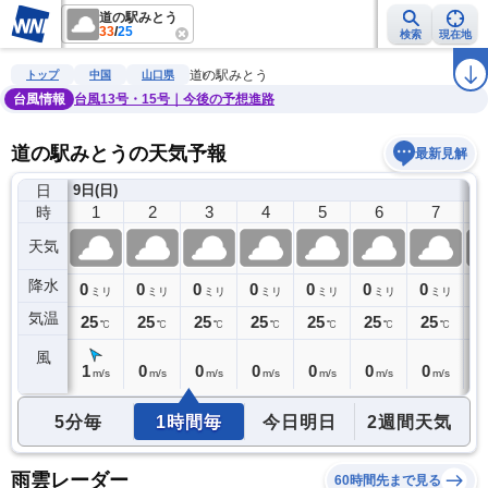
道の駅みとう
33
/
25
検索
現在地
雨雲レーダー
台風情報
地震情報
警報・注意報
2週間天気
ラ
道の駅みとう
トップ
中国
山口県
台風情報
台風13号・15号｜今後の予想進路
道の駅みとうの天気予報
最新見解
日
)
9日(日)
0
1
2
3
4
5
6
7
時
天気
降水
0
0
0
0
0
0
0
0
0
ミリ
ミリ
ミリ
ミリ
ミリ
ミリ
ミリ
ミリ
気温
25
25
25
25
25
25
25
25
2
℃
℃
℃
℃
℃
℃
℃
℃
風
1
1
0
0
0
0
0
0
1
m/s
m/s
m/s
m/s
m/s
m/s
m/s
m/s
5分毎
1時間毎
今日明日
2週間天気
雨雲レーダー
60時間先まで見る