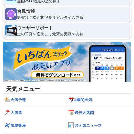
全国2500地点の空の様子
台風情報
影響は？接近状況をリアルタイム更新
ウェザーリポート
空の写真を投稿して最新の天気を共有
天気メニュー
天気予報
2週間天気
天気図
過去天気図
気象衛星
お天気ニュース