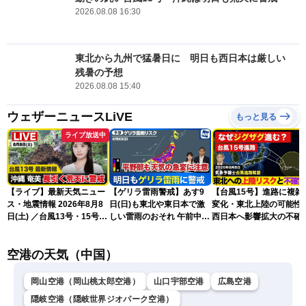
2026.08.08 16:30
東北から九州で猛暑日に 明日も西日本は厳しい
残暑の予想
2026.08.08 15:40
ウェザーニュースLiVE
もっと見る
ライブ放送中
【ライブ】最新天気ニュー
【ゲリラ雷雨警戒】あす9
【台風15号】進路に複雑
ス・地震情報 2026年8月8
日(日)も東北や東日本で激
変化・東北上陸の可能性
日(土) ／台風13号・15号
しい雷雨のおそれ 午前中か
西日本へ影響拡大の不確
ゲリラ雷雨最新見解 令和
ら雨雲急発達の危険も
性
8年熊本地震情報〈ウェザ
空港の天気（中国）
ーニュースLiVEムーン・戸
北美月／芳野達郎〉
岡山空港（岡山桃太郎空港）
山口宇部空港
広島空港
隠岐空港（隠岐世界ジオパーク空港）