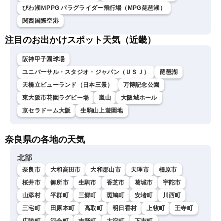
びわ湖ＭPPG パラグライダー飛行場（MPG琵琶湖）
関西国際空港
注目のお出かけスポット天気（近畿）
阪神甲子園球場
ユニバーサル・スタジオ・ジャパン（ＵＳＪ）
琵琶湖
天橋立ビューランド（日本三景）
万博記念公園
東大阪市花園ラグビー場
嵐山
大阪城ホール
京セラドーム大阪
生駒山上遊園地
奈良県の各地の天気
北部
奈良市
大和高田市
大和郡山市
天理市
橿原市
桜井市
御所市
生駒市
香芝市
葛城市
宇陀市
山添村
平群町
三郷町
斑鳩町
安堵町
川西町
三宅町
田原本町
高取町
明日香村
上牧町
王寺町
広陵町
河合町
吉野町
大淀町
下市町