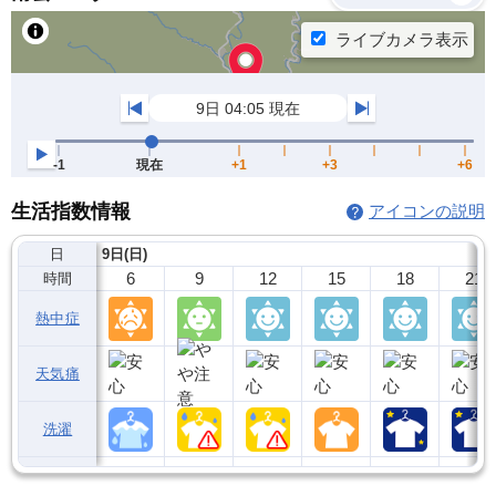
生活指数情報
アイコンの説明
日
9日(日)
6
9
12
15
18
21
時間
熱中症
天気痛
洗濯