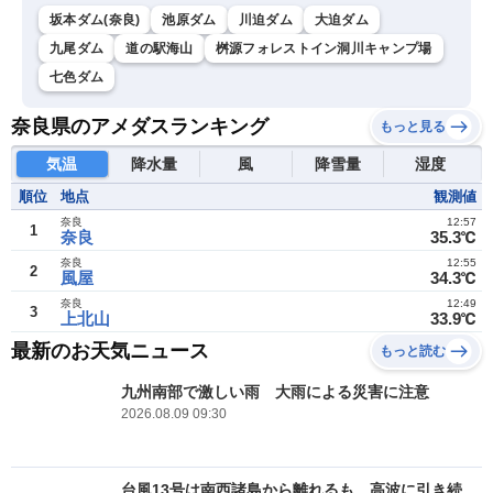
坂本ダム(奈良)
池原ダム
川迫ダム
大迫ダム
九尾ダム
道の駅海山
桝源フォレストイン洞川キャンプ場
七色ダム
奈良県のアメダスランキング
もっと見る
気温
降水量
風
降雪量
湿度
順位
地点
観測値
奈良
12:57
1
奈良
35.3℃
奈良
12:55
2
風屋
34.3℃
奈良
12:49
3
上北山
33.9℃
最新のお天気ニュース
もっと読む
九州南部で激しい雨 大雨による災害に注意
2026.08.09 09:30
台風13号は南西諸島から離れるも 高波に引き続