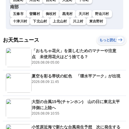
南部
五條市
曽爾村
御杖村
黒滝村
天川村
野迫川村
十津川村
下北山村
上北山村
川上村
東吉野村
お天気ニュース
もっと読む
「おもちゃ花火」を楽しむためのマナーや注意
点 未使用花火はどう捨てる？
2026.08.09 05:00
夏空を彩る帯状の虹色 「環水平アーク」が出現
2026.08.09 11:45
大型の台風15号(チャンホン) 山の日に東北太平
洋側に上陸へ
2026.08.09 10:55
小笠原近海で新たな台風発生予想 次に発生する