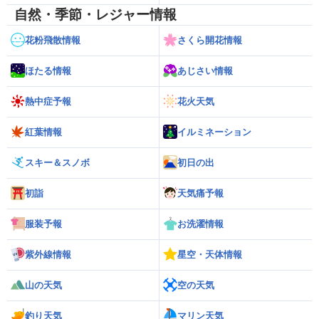
自然・季節・レジャー情報
花粉飛散情報
さくら開花情報
ほたる情報
あじさい情報
熱中症予報
花火天気
紅葉情報
イルミネーション
スキー＆スノボ
初日の出
初詣
天気痛予報
服装予報
お洗濯情報
紫外線情報
星空・天体情報
山の天気
空の天気
釣り天気
マリン天気