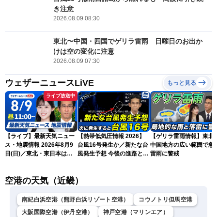
き注意
2026.08.09 08:30
東北〜中国・四国でゲリラ雷雨 日曜日のお出か
けは空の変化に注意
2026.08.09 07:30
ウェザーニュースLiVE
もっと見る
ライブ放送中
【ライブ】最新天気ニュー
【熱帯低気圧情報 2026】
【ゲリラ雷雨情報】東北
ス・地震情報 2026年8月9
台風16号発生か／新たな台
中国地方の広い範囲で急
日(日)／東北・東日本は急
風発生予想 今後の進路と日
雷雨に警戒
な雷雨に注意〈ウェザーニ
本への影響は？(9日 12時更
ュースLiVEコーヒータイ
新)
空港の天気（近畿）
ム・青原桃香／山口剛央〉
南紀白浜空港（熊野白浜リゾート空港）
コウノトリ但馬空港
大阪国際空港（伊丹空港）
神戸空港（マリンエア）