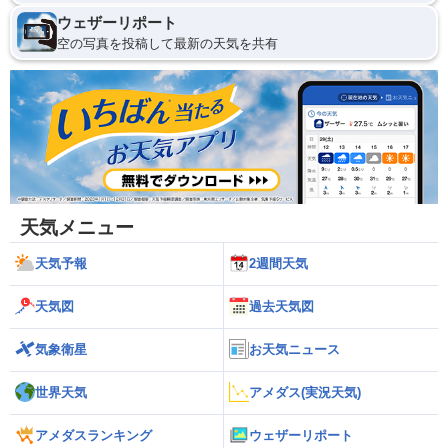
ウェザーリポート
空の写真を投稿して最新の天気を共有
天気メニュー
天気予報
2週間天気
天気図
過去天気図
気象衛星
お天気ニュース
世界天気
アメダス(実況天気)
アメダスランキング
ウェザーリポート