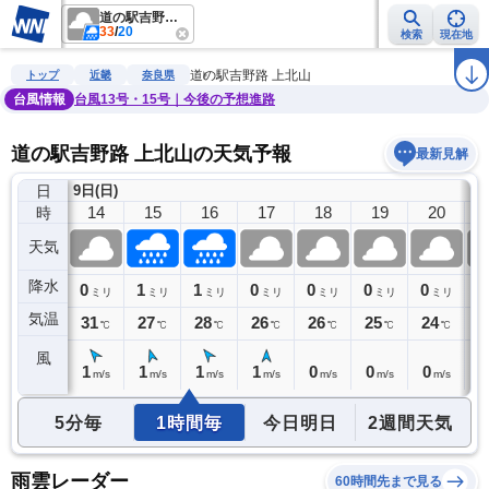
道の駅吉野路 上北山
33
/
20
検索
現在地
雨雲レーダー
台風情報
地震情報
警報・注意報
2週間天気
ラ
道の駅吉野路 上北山
トップ
近畿
奈良県
台風情報
台風13号・15号｜今後の予想進路
道の駅吉野路 上北山の天気予報
最新見解
日
9日(日)
13
14
15
16
17
18
19
20
時
天気
降水
0
0
1
1
0
0
0
0
0
ミリ
ミリ
ミリ
ミリ
ミリ
ミリ
ミリ
ミリ
気温
33
31
27
28
26
26
25
24
2
℃
℃
℃
℃
℃
℃
℃
℃
風
1
1
1
1
1
0
0
0
0
m/s
m/s
m/s
m/s
m/s
m/s
m/s
m/s
5分毎
1時間毎
今日明日
2週間天気
雨雲レーダー
60時間先まで見る