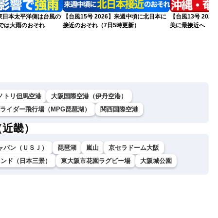
東日本太平洋側は台風の
【台風15号 2026】来週中頃に北日本に
【台風13号 202
州では大雨のおそれ
接近のおそれ（7日5時更新）
美に最接近へ 明
日5時更新）
ノトリ但馬空港
大阪国際空港（伊丹空港）
グライダー飛行場（MPG琵琶湖）
関西国際空港
（近畿）
ャパン（ＵＳＪ）
琵琶湖
嵐山
京セラドーム大阪
ランド（日本三景）
東大阪市花園ラグビー場
大阪城公園