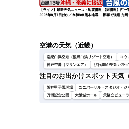
【ライブ】最新天気ニュース・地震情報
【雨情報】西〜
2026年8月7日(金) ／令和8年熊本地震情
影響で強雨 九
報 〈ウェザーニュースLiVEサンシャイ
ン・松本真央・江川清音／有賀哲夫〉
空港の天気（近畿）
南紀白浜空港（熊野白浜リゾート空港）
コウ
神戸空港（マリンエア）
びわ湖ＭPPG パラ
注目のお出かけスポット天気
阪神甲子園球場
ユニバーサル・スタジオ・ジ
万博記念公園
大阪城ホール
天橋立ビュー