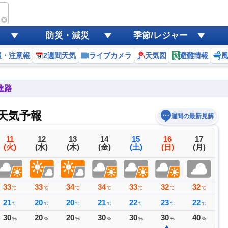
防災・減災
季節/レジャー
報・注意報
2週間天気
ライブカメラ
天気図
避難情報
進路
天気予報
週間の最新見解
11
12
13
14
15
16
17
(火)
(水)
(木)
(金)
(土)
(日)
(月)
33
33
34
34
33
32
32
3
℃
℃
℃
℃
℃
℃
℃
21
20
20
21
22
23
22
2
℃
℃
℃
℃
℃
℃
℃
30
20
20
30
30
30
40
2
%
%
%
%
%
%
%