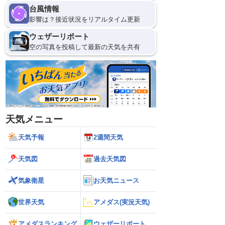
台風情報
影響は？接近状況をリアルタイム更新
ウェザーリポート
空の写真を投稿して最新の天気を共有
天気メニュー
天気予報
2週間天気
天気図
過去天気図
気象衛星
お天気ニュース
世界天気
アメダス(実況天気)
アメダスランキング
ウェザーリポート