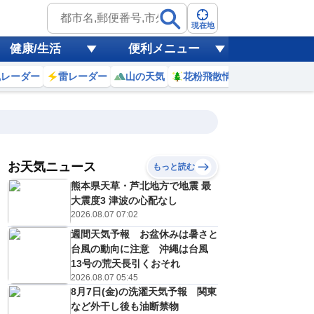
現在地
健康/生活
便利メニュー
風レーダー
雷レーダー
山の天気
花粉飛散情報
世界天気
お天気ニュース
もっと読む
18
19
20
21
熊本県天草・芦北地方で地震 最
(火)
(水)
(木)
(金)
予報の
大震度3 津波の心配なし
C
C
E
E
信頼度
高
2026.08.07 07:02
A
週間天気予報 お盆休みは暑さと
B
C
台風の動向に注意 沖縄は台風
4
34
33
32
D
℃
℃
℃
℃
13号の荒天長引くおそれ
E
2026.08.07 05:45
2
22
22
22
低
℃
℃
℃
℃
？
8月7日(金)の洗濯天気予報 関東
0
20
30
30
%
%
%
%
など外干し後も油断禁物