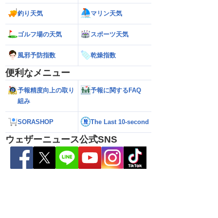
釣り天気
マリン天気
6】台風13号が沖縄・奄
【ダブル台風】日本列島へ接近 お盆休み
【台風13号 202
日にかけ荒天続く（7
への影響は？（2026年8月6日22時更
の暴風・大雨のピ
新）
（6日18時更新）
ゴルフ場の天気
スポーツ天気
風邪予防指数
乾燥指数
便利なメニュー
予報精度向上の取り
予報に関するFAQ
組み
SORASHOP
The Last 10-second
ウェザーニュース公式SNS