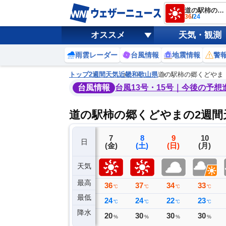
道の駅柿の郷くどやま
36
/
24
オススメ
天気・観測
雨雲レーダー
台風情報
地震情報
警
トップ
2週間天気
近畿
和歌山県
道の駅柿の郷くどやま
台風情報
台風13号・15号｜今後の予想
道の駅柿の郷くどやまの2週間
4
5
6
7
8
9
10
日
(火)
(水)
(木)
(金)
(土)
(日)
(月)
天気
最高
34
36
33
36
37
34
33
℃
℃
℃
℃
℃
℃
℃
最低
24
22
24
24
24
22
23
℃
℃
℃
℃
℃
℃
℃
降水
0
0
0
20
30
30
30
ミリ
ミリ
ミリ
%
%
%
%