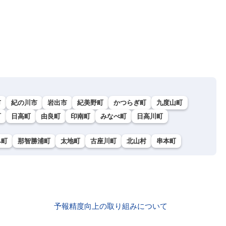
市
紀の川市
岩出市
紀美野町
かつらぎ町
九度山町
町
日高町
由良町
印南町
みなべ町
日高川町
み町
那智勝浦町
太地町
古座川町
北山村
串本町
予報精度向上の取り組みについて