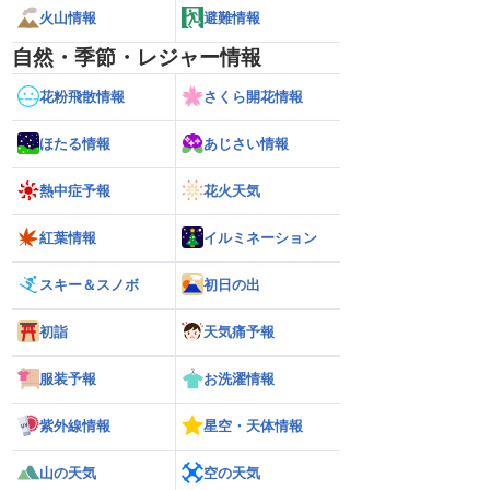
火山情報
避難情報
自然・季節・レジャー情報
花粉飛散情報
さくら開花情報
ほたる情報
あじさい情報
熱中症予報
花火天気
紅葉情報
イルミネーション
スキー＆スノボ
初日の出
初詣
天気痛予報
服装予報
お洗濯情報
紫外線情報
星空・天体情報
山の天気
空の天気