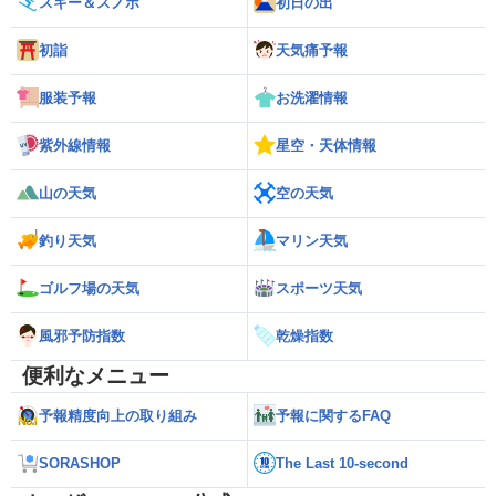
スキー＆スノボ
初日の出
初詣
天気痛予報
服装予報
お洗濯情報
紫外線情報
星空・天体情報
山の天気
空の天気
釣り天気
マリン天気
ゴルフ場の天気
スポーツ天気
風邪予防指数
乾燥指数
便利なメニュー
予報精度向上の取り組み
予報に関するFAQ
SORASHOP
The Last 10-second