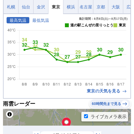
札幌
仙台
金沢
東京
横浜
名古屋
京都
大阪
広
集計期間：8月8日(土)～8月17日(月)
最高気温
最低気温
道の駅こんぜの里りっとう
東京
東京の天気を見る
雨雲レーダー
60時間先まで見る