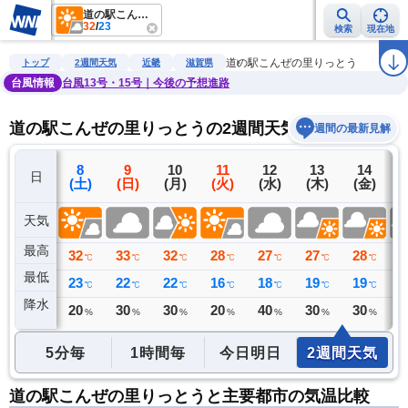
道の駅こんぜの里りっとう
32
/
23
検索
現在地
雨雲レーダー
台風情報
地震情報
警報・注意報
2週間天気
ラ
道の駅こんぜの里りっとう
トップ
2週間天気
近畿
滋賀県
台風情報
台風13号・15号｜今後の予想進路
道の駅こんぜの里りっとうの2週間天気予報
週間の最新見解
7
8
9
10
11
12
13
14
日
(金)
(土)
(日)
(月)
(火)
(水)
(木)
(金)
(
天気
最高
31
32
33
32
28
27
27
28
3
℃
℃
℃
℃
℃
℃
℃
℃
最低
23
23
22
22
16
18
19
19
2
℃
℃
℃
℃
℃
℃
℃
℃
降水
0
20
30
30
20
40
30
30
3
ミリ
%
%
%
%
%
%
%
5分毎
1時間毎
今日明日
2週間天気
道の駅こんぜの里りっとうと主要都市の気温比較