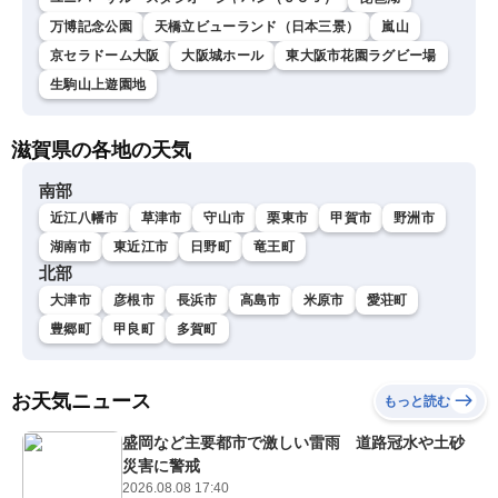
万博記念公園
天橋立ビューランド（日本三景）
嵐山
京セラドーム大阪
大阪城ホール
東大阪市花園ラグビー場
生駒山上遊園地
滋賀県の各地の天気
南部
近江八幡市
草津市
守山市
栗東市
甲賀市
野洲市
湖南市
東近江市
日野町
竜王町
北部
大津市
彦根市
長浜市
高島市
米原市
愛荘町
豊郷町
甲良町
多賀町
お天気ニュース
もっと読む
盛岡など主要都市で激しい雷雨 道路冠水や土砂
災害に警戒
2026.08.08 17:40