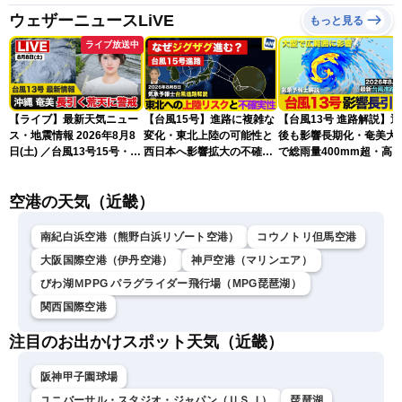
ウェザーニュースLiVE
もっと見る
ライブ放送中
【ライブ】最新天気ニュー
【台風15号】進路に複雑な
【台風13号 進路解説】
ス・地震情報 2026年8月8
変化・東北上陸の可能性と
後も影響長期化・奄美大
日(土) ／台風13号15号・ゲ
西日本へ影響拡大の不確実
で総雨量400mm超・高
リラ雷雨最新見解・令和8
性
に要警戒（2026.08.08
年熊本地震情報〈ウェザー
16:00）
空港の天気（近畿）
ニュースLiVEイブニング・
小川千奈／芳野達郎〉
南紀白浜空港（熊野白浜リゾート空港）
コウノトリ但馬空港
大阪国際空港（伊丹空港）
神戸空港（マリンエア）
びわ湖ＭPPG パラグライダー飛行場（MPG琵琶湖）
関西国際空港
注目のお出かけスポット天気（近畿）
阪神甲子園球場
ユニバーサル・スタジオ・ジャパン（ＵＳＪ）
琵琶湖