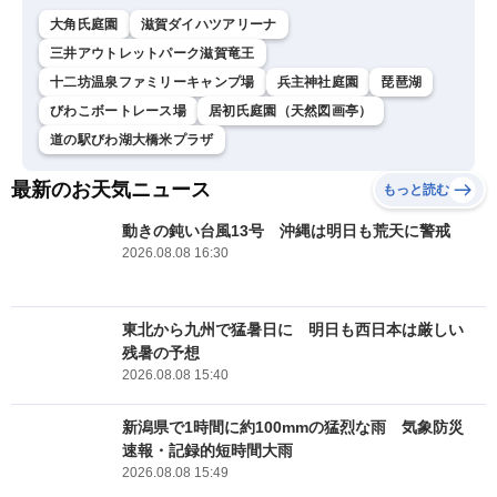
大角氏庭園
滋賀ダイハツアリーナ
三井アウトレットパーク滋賀竜王
十二坊温泉ファミリーキャンプ場
兵主神社庭園
琵琶湖
びわこボートレース場
居初氏庭園（天然図画亭）
道の駅びわ湖大橋米プラザ
最新のお天気ニュース
もっと読む
動きの鈍い台風13号 沖縄は明日も荒天に警戒
2026.08.08 16:30
東北から九州で猛暑日に 明日も西日本は厳しい
残暑の予想
2026.08.08 15:40
新潟県で1時間に約100mmの猛烈な雨 気象防災
速報・記録的短時間大雨
2026.08.08 15:49