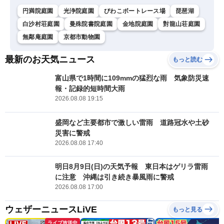
円満院庭園
光浄院庭園
びわこボートレース場
琵琶湖
白沙村荘庭園
曼殊院書院庭園
金地院庭園
對龍山荘庭園
無鄰庵庭園
京都市動物園
最新のお天気ニュース
もっと読む
富山県で1時間に109mmの猛烈な雨 気象防災速
報・記録的短時間大雨
2026.08.08 19:15
盛岡など主要都市で激しい雷雨 道路冠水や土砂
災害に警戒
2026.08.08 17:40
明日8月9日(日)の天気予報 東日本はゲリラ雷雨
に注意 沖縄は引き続き暴風雨に警戒
2026.08.08 17:00
ウェザーニュースLiVE
もっと見る
ライブ放送中