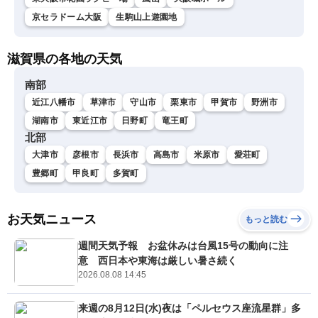
京セラドーム大阪
生駒山上遊園地
滋賀県の各地の天気
南部
近江八幡市
草津市
守山市
栗東市
甲賀市
野洲市
湖南市
東近江市
日野町
竜王町
北部
大津市
彦根市
長浜市
高島市
米原市
愛荘町
豊郷町
甲良町
多賀町
お天気ニュース
もっと読む
週間天気予報 お盆休みは台風15号の動向に注
意 西日本や東海は厳しい暑さ続く
2026.08.08 14:45
来週の8月12日(水)夜は「ペルセウス座流星群」多