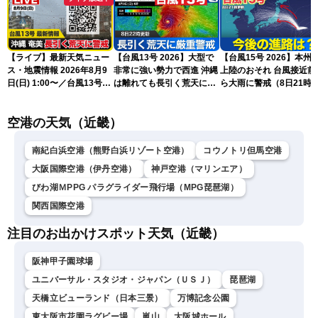
【ライブ】最新天気ニュー
【台風13号 2026】大型で
【台風15号 2026】本州
ス・地震情報 2026年8月9
非常に強い勢力で西進 沖縄
上陸のおそれ 台風接近前
日(日) 1:00〜／台風13号・
は離れても長引く荒天に厳
ら大雨に警戒（8日21時
15号情報 令和8年熊本地
重警戒(8日22時更新)
新）
震情報〈ウェザーニュース
空港の天気（近畿）
LiVE〉
南紀白浜空港（熊野白浜リゾート空港）
コウノトリ但馬空港
大阪国際空港（伊丹空港）
神戸空港（マリンエア）
びわ湖ＭPPG パラグライダー飛行場（MPG琵琶湖）
関西国際空港
注目のお出かけスポット天気（近畿）
阪神甲子園球場
ユニバーサル・スタジオ・ジャパン（ＵＳＪ）
琵琶湖
天橋立ビューランド（日本三景）
万博記念公園
東大阪市花園ラグビー場
嵐山
大阪城ホール