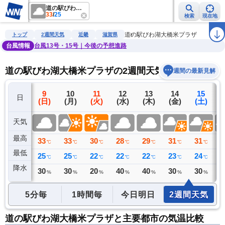
道の駅びわ湖大橋米プラザ
33
/
25
検索
現在地
雨雲レーダー
台風情報
地震情報
警報・注意報
2週間天気
ラ
道の駅びわ湖大橋米プラザ
トップ
2週間天気
近畿
滋賀県
台風情報
台風13号・15号｜今後の予想進路
道の駅びわ湖大橋米プラザの2週間天気予報
週間の最新見解
8
9
10
11
12
13
14
15
日
(土)
(日)
(月)
(火)
(水)
(木)
(金)
(土)
(
天気
最高
35
33
33
30
28
29
31
31
3
℃
℃
℃
℃
℃
℃
℃
℃
最低
25
25
25
22
22
22
23
24
2
℃
℃
℃
℃
℃
℃
℃
℃
降水
0
30
30
20
40
40
30
30
3
ミリ
%
%
%
%
%
%
%
5分毎
1時間毎
今日明日
2週間天気
道の駅びわ湖大橋米プラザと主要都市の気温比較