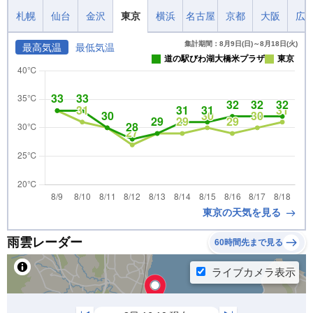
札幌
仙台
金沢
東京
横浜
名古屋
京都
大阪
広
集計期間：8月9日(日)～8月18日(火)
最高気温
最低気温
道の駅びわ湖大橋米プラザ
東京
東京の天気を見る
雨雲レーダー
60時間先まで見る