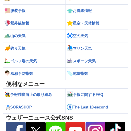
服装予報
お洗濯情報
紫外線情報
星空・天体情報
山の天気
空の天気
釣り天気
マリン天気
ゴルフ場の天気
スポーツ天気
風邪予防指数
乾燥指数
便利なメニュー
予報精度向上の取り組み
予報に関するFAQ
SORASHOP
The Last 10-second
ウェザーニュース公式SNS