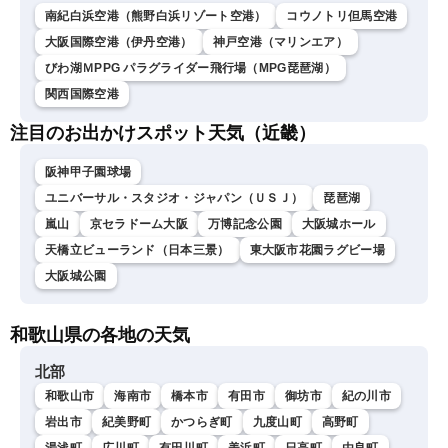
南紀白浜空港（熊野白浜リゾート空港）
コウノトリ但馬空港
大阪国際空港（伊丹空港）
神戸空港（マリンエア）
びわ湖ＭPPG パラグライダー飛行場（MPG琵琶湖）
関西国際空港
注目のお出かけスポット天気（近畿）
阪神甲子園球場
ユニバーサル・スタジオ・ジャパン（ＵＳＪ）
琵琶湖
嵐山
京セラドーム大阪
万博記念公園
大阪城ホール
天橋立ビューランド（日本三景）
東大阪市花園ラグビー場
大阪城公園
和歌山県の各地の天気
北部
和歌山市
海南市
橋本市
有田市
御坊市
紀の川市
岩出市
紀美野町
かつらぎ町
九度山町
高野町
湯浅町
広川町
有田川町
美浜町
日高町
由良町