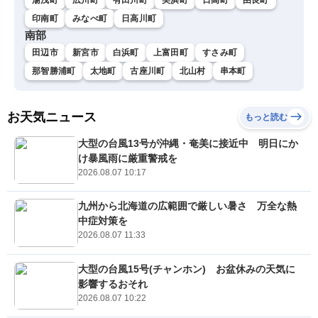
印南町
みなべ町
日高川町
南部
田辺市
新宮市
白浜町
上富田町
すさみ町
那智勝浦町
太地町
古座川町
北山村
串本町
お天気ニュース
もっと読む
大型の台風13号が沖縄・奄美に接近中 明日にか
け暴風雨に厳重警戒を
2026.08.07 10:17
九州から北海道の広範囲で厳しい暑さ 万全な熱
中症対策を
2026.08.07 11:33
大型の台風15号(チャンホン) お盆休みの天気に
影響するおそれ
2026.08.07 10:22