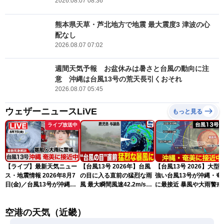
2026.08.07 08:36
熊本県天草・芦北地方で地震 最大震度3 津波の心
配なし
2026.08.07 07:02
週間天気予報 お盆休みは暑さと台風の動向に注
意 沖縄は台風13号の荒天長引くおそれ
2026.08.07 05:45
ウェザーニュースLiVE
もっと見る
ライブ放送中
【ライブ】最新天気ニュー
【台風13号 2026年】台風
【台風13号 2026】大型
ス・地震情報 2026年8月7
の目に入る直前の猛烈な雨
強い台風13号が沖縄・奄
日(金)／台風13号が沖縄・
風 最大瞬間風速42.2m/s観
に最接近 暴風や大雨警戒
奄美に最接近へ 令和8年
測 吹き返しも猛烈な暴風
（7日10時現在）
熊本地震情報〈ウェザーニ
になるおそれ
空港の天気（近畿）
ュースLiVEコーヒータイ
ム・江川清音／有賀哲夫〉