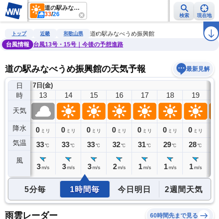
道の駅みなべうめ振興館
33
/
26
検索
現在地
雨雲レーダー
台風情報
地震情報
警報・注意報
2週間天気
ラ
道の駅みなべうめ振興館
トップ
近畿
和歌山県
台風情報
台風13号・15号｜今後の予想進路
道の駅みなべうめ振興館の天気予報
最新見解
日
7日(金)
12
13
14
15
16
17
18
19
時
天気
降水
2
0
0
0
0
0
0
0
0
ミリ
ミリ
ミリ
ミリ
ミリ
ミリ
ミリ
ミリ
気温
32
33
33
33
32
31
29
28
2
℃
℃
℃
℃
℃
℃
℃
℃
風
3
3
3
3
2
1
1
1
1
m/s
m/s
m/s
m/s
m/s
m/s
m/s
m/s
5分毎
1時間毎
今日明日
2週間天気
雨雲レーダー
60時間先まで見る