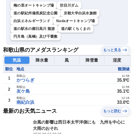
梅の里オートキャンプ場
切目川ダム
道の駅紀州備長炭記念公園
京都大学白浜水族館
白浜エネルギーランド
Nadaオートキャンプ場
道の駅水の郷日高川 龍游
道の駅くちくまの
円月島（高嶋）及び千畳敷
和歌山県のアメダスランキング
もっと見る
気温
降水量
風
降雪量
湿度
順位
地点
観測値
和歌山
11:58
1
かつらぎ
35.9℃
和歌山
11:56
2
友ケ島
35.1℃
和歌山
12:18
3
南紀白浜
33.0℃
最新のお天気ニュース
もっと読む
台風の影響は西日本太平洋側にも 九州を中心に
大雨のおそれ