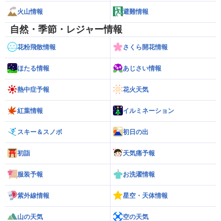
火山情報
避難情報
自然・季節・レジャー情報
花粉飛散情報
さくら開花情報
ほたる情報
あじさい情報
熱中症予報
花火天気
紅葉情報
イルミネーション
スキー＆スノボ
初日の出
初詣
天気痛予報
服装予報
お洗濯情報
紫外線情報
星空・天体情報
山の天気
空の天気