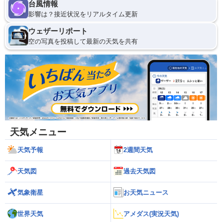
台風情報
影響は？接近状況をリアルタイム更新
ウェザーリポート
空の写真を投稿して最新の天気を共有
天気メニュー
天気予報
2週間天気
天気図
過去天気図
気象衛星
お天気ニュース
世界天気
アメダス(実況天気)