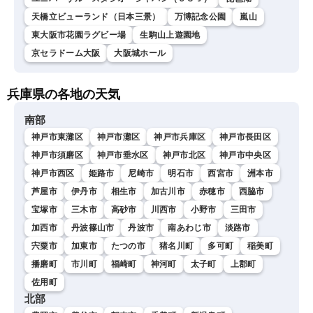
天橋立ビューランド（日本三景）
万博記念公園
嵐山
東大阪市花園ラグビー場
生駒山上遊園地
京セラドーム大阪
大阪城ホール
兵庫県の各地の天気
南部
神戸市東灘区
神戸市灘区
神戸市兵庫区
神戸市長田区
神戸市須磨区
神戸市垂水区
神戸市北区
神戸市中央区
神戸市西区
姫路市
尼崎市
明石市
西宮市
洲本市
芦屋市
伊丹市
相生市
加古川市
赤穂市
西脇市
宝塚市
三木市
高砂市
川西市
小野市
三田市
加西市
丹波篠山市
丹波市
南あわじ市
淡路市
宍粟市
加東市
たつの市
猪名川町
多可町
稲美町
播磨町
市川町
福崎町
神河町
太子町
上郡町
佐用町
北部