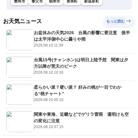
豊岡市
養父市
朝来市
香美町
新温泉町
お天気ニュース
もっと読む
お盆休みの天気2026 台風の影響に要注意 後半
は太平洋側中心に曇りや雨
2026.08.10 11:39
台風15号(チャンホン)は明日上陸予想 関東は夕
方以降が荒天のピーク
2026.08.10 10:16
柔らかい派？硬い派？ 好みの桃が一目でわか
る“桃チャート”
2026.08.10 05:10
関東や東海、近畿などでゲリラ雷雨 週明けも空
の変化に注意
2026.08.10 07:15