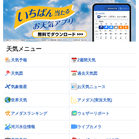
天気メニュー
天気予報
2週間天気
天気図
過去天気図
気象衛星
お天気ニュース
世界天気
アメダス(実況天気)
アメダスランキング
ウェザーリポート
河川水位情報
ライブカメラ