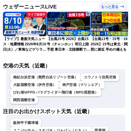
ウェザーニュースLiVE
もっと見る
ライブ放送中
【ライブ】最新天気ニュー
【台風15号 2026】台風15
【台風13号・15号・16号
ス・地震情報 2026年8月10
号（チャンホン）明日上陸
2026】15号は東北・関
日(火）／東海などゲリラ雷
予想 東日本・北陸横断で大
部に接近 早めの備えを（
雨に注意 東北や関東は早め
雨や暴風に要警戒（10日9
日6時更新）
の台風対策を〈ウェザーニ
時現在）
空港の天気（近畿）
ュースLiVEコーヒータイ
ム・小林李衣奈／有賀哲
夫〉
南紀白浜空港（熊野白浜リゾート空港）
コウノトリ但馬空港
大阪国際空港（伊丹空港）
神戸空港（マリンエア）
びわ湖ＭPPG パラグライダー飛行場（MPG琵琶湖）
関西国際空港
注目のお出かけスポット天気（近畿）
阪神甲子園球場
ユニバーサル・スタジオ・ジャパン（ＵＳＪ）
琵琶湖