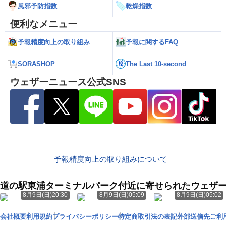
風邪予防指数
乾燥指数
便利なメニュー
予報精度向上の取り組み
予報に関するFAQ
SORASHOP
The Last 10-second
ウェザーニュース公式SNS
予報精度向上の取り組みについて
道の駅東浦ターミナルパーク付近に寄せられたウェザ
8月9日(日)20:30
8月9日(日)05:09
8月9日(日)05:02
会社概要
利用規約
プライバシーポリシー
特定商取引法の表記
外部送信先
ご利