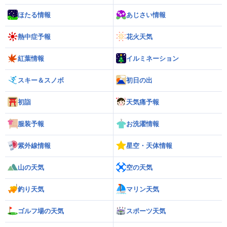
ほたる情報
あじさい情報
熱中症予報
花火天気
紅葉情報
イルミネーション
スキー＆スノボ
初日の出
初詣
天気痛予報
服装予報
お洗濯情報
紫外線情報
星空・天体情報
山の天気
空の天気
釣り天気
マリン天気
ゴルフ場の天気
スポーツ天気