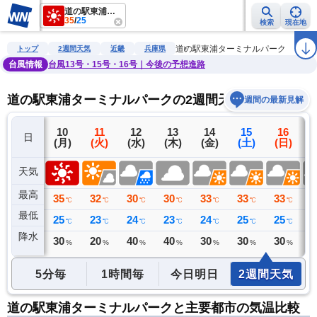
道の駅東浦ターミナルパーク
35
/
25
検索
現在地
雨雲レーダー
台風情報
地震情報
警報・注意報
2週間天気
ラ
道の駅東浦ターミナルパーク
トップ
2週間天気
近畿
兵庫県
台風情報
台風13号・15号・16号｜今後の予想進路
道の駅東浦ターミナルパークの2週間天気予報
週間の最新見解
9
10
11
12
13
14
15
16
日
(日)
(月)
(火)
(水)
(木)
(金)
(土)
(日)
(
天気
最高
32
35
32
30
30
33
33
33
3
℃
℃
℃
℃
℃
℃
℃
℃
最低
25
25
23
24
23
24
25
25
2
℃
℃
℃
℃
℃
℃
℃
℃
降水
0
30
20
40
40
30
30
30
3
ミリ
%
%
%
%
%
%
%
5分毎
1時間毎
今日明日
2週間天気
道の駅東浦ターミナルパークと主要都市の気温比較