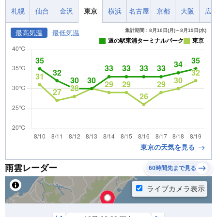
札幌
仙台
金沢
東京
横浜
名古屋
京都
大阪
広
集計期間：8月10日(月)～8月19日(水)
最高気温
最低気温
道の駅東浦ターミナルパーク
東京
東京の天気を見る
雨雲レーダー
60時間先まで見る