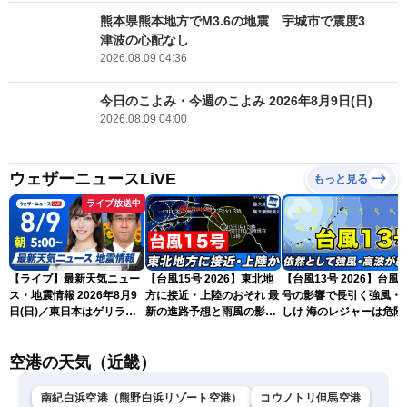
熊本県熊本地方でM3.6の地震 宇城市で震度3
津波の心配なし
2026.08.09 04:36
今日のこよみ・今週のこよみ 2026年8月9日(日)
2026.08.09 04:00
ウェザーニュースLiVE
もっと見る
ライブ放送中
【ライブ】最新天気ニュー
【台風15号 2026】東北地
【台風13号 2026】台風1
ス・地震情報 2026年8月9
方に接近・上陸のおそれ 最
号の影響で長引く強風・
日(日)／東日本はゲリラ雷
新の進路予想と雨風の影響
しけ 海のレジャーは危険(
雨に注意 沖縄は引き続き
（9日6時更新）
日6時更新)
暴風雨に警戒〈ウェザーニ
空港の天気（近畿）
ュースLiVEモーニング・魚
住茉由／山口剛央〉
南紀白浜空港（熊野白浜リゾート空港）
コウノトリ但馬空港