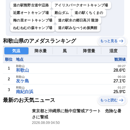
道の駅熊野古道中辺路
アイリスパークオートキャンプ場
近露オートキャンプ場
殿山ダム
道の駅くちくまの
梅の里オートキャンプ場
道の駅水の郷日高川 龍游
ねむねむの森キャンプ場
道の駅みなべうめ振興館
和歌山県のアメダスランキング
もっと見る
気温
降水量
風
降雪量
湿度
順位
地点
観測値
和歌山
00:27
1
和歌山
28.6℃
和歌山
00:10
2
友ケ島
27.1℃
和歌山
01:27
3
南紀白浜
25.9℃
最新のお天気ニュース
もっと読む
東京都と沖縄県に熱中症警戒アラート 危険な暑
さに警戒
2026.08.09 04:50