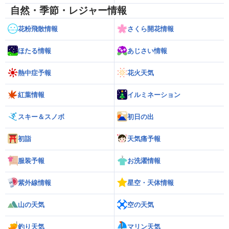
自然・季節・レジャー情報
花粉飛散情報
さくら開花情報
ほたる情報
あじさい情報
熱中症予報
花火天気
紅葉情報
イルミネーション
スキー＆スノボ
初日の出
初詣
天気痛予報
服装予報
お洗濯情報
紫外線情報
星空・天体情報
山の天気
空の天気
釣り天気
マリン天気