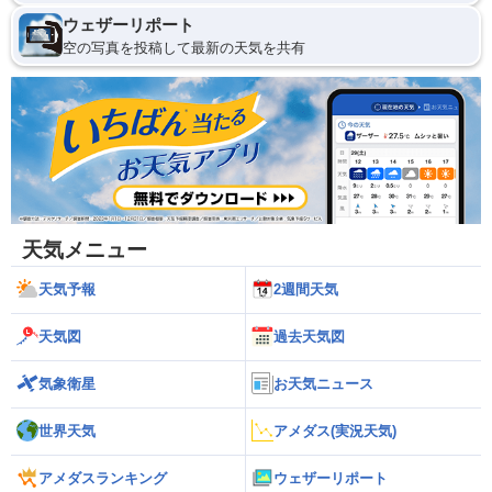
ウェザーリポート
空の写真を投稿して最新の天気を共有
天気メニュー
天気予報
2週間天気
天気図
過去天気図
気象衛星
お天気ニュース
世界天気
アメダス(実況天気)
アメダスランキング
ウェザーリポート