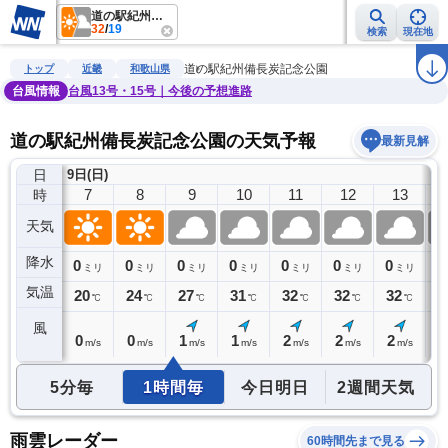
道の駅紀州備長炭記念公園
32
/
19
検索
現在地
雨雲レーダー
台風情報
地震情報
警報・注意報
2週間天気
ラ
道の駅紀州備長炭記念公園
トップ
近畿
和歌山県
台風情報
台風13号・15号｜今後の予想進路
道の駅紀州備長炭記念公園の天気予報
最新見解
日
9日(日)
6
7
8
9
10
11
12
13
時
天気
降水
0
0
0
0
0
0
0
0
0
ミリ
ミリ
ミリ
ミリ
ミリ
ミリ
ミリ
ミリ
気温
19
20
24
27
31
32
32
32
3
℃
℃
℃
℃
℃
℃
℃
℃
風
0
0
0
1
1
2
2
2
2
m/s
m/s
m/s
m/s
m/s
m/s
m/s
m/s
5分毎
1時間毎
今日明日
2週間天気
雨雲レーダー
60時間先まで見る