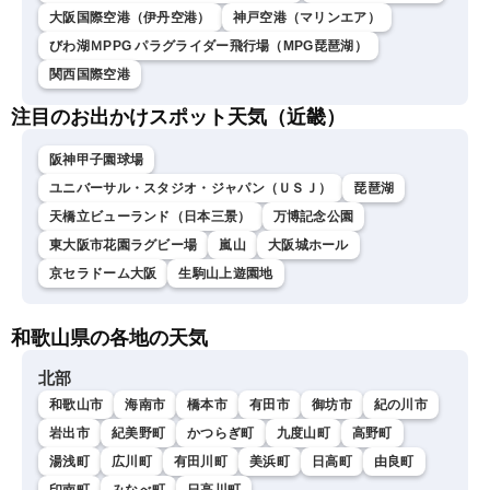
大阪国際空港（伊丹空港）
神戸空港（マリンエア）
びわ湖ＭPPG パラグライダー飛行場（MPG琵琶湖）
関西国際空港
注目のお出かけスポット天気（近畿）
阪神甲子園球場
ユニバーサル・スタジオ・ジャパン（ＵＳＪ）
琵琶湖
天橋立ビューランド（日本三景）
万博記念公園
東大阪市花園ラグビー場
嵐山
大阪城ホール
京セラドーム大阪
生駒山上遊園地
和歌山県の各地の天気
北部
和歌山市
海南市
橋本市
有田市
御坊市
紀の川市
岩出市
紀美野町
かつらぎ町
九度山町
高野町
湯浅町
広川町
有田川町
美浜町
日高町
由良町
印南町
みなべ町
日高川町