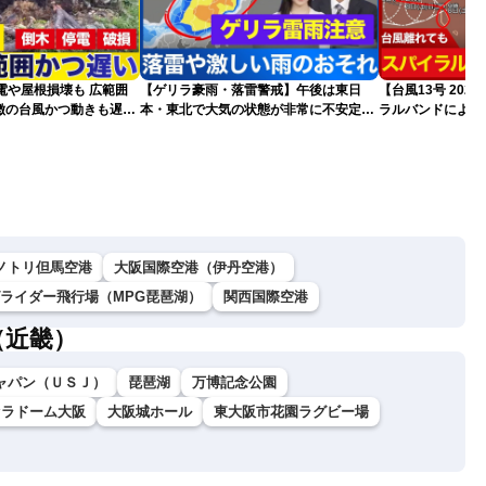
電や屋根損壊も 広範囲
【ゲリラ豪雨・落雷警戒】午後は東日
【台風13号 20
徴の台風かつ動きも遅く
本・東北で大気の状態が非常に不安定に
ラルバンドによる
それ
2026.08.08
報）
ノトリ但馬空港
大阪国際空港（伊丹空港）
グライダー飛行場（MPG琵琶湖）
関西国際空港
（近畿）
ャパン（ＵＳＪ）
琵琶湖
万博記念公園
セラドーム大阪
大阪城ホール
東大阪市花園ラグビー場