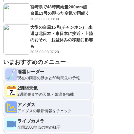
宮崎県で48時間雨量200mm超
台風13号の湿った空気で雨続く
2026.08.08 08:30
大型の台風15号(チャンホン) 来
週は北日本・東日本に接近・上陸
のおそれ お盆休みの移動に影響
も
2026.08.08 07:20
いまおすすめのメニュー
雨雲レーダー
現在の雨雲の動きと60時間先の予報
2週間天気
2週間先までの天気・気温を掲載
アメダス
アメダスの最新情報をチェック
ライブカメラ
全国2500地点の空の様子