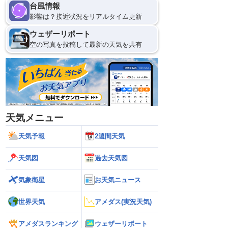
台風情報
影響は？接近状況をリアルタイム更新
ウェザーリポート
空の写真を投稿して最新の天気を共有
天気メニュー
天気予報
2週間天気
天気図
過去天気図
気象衛星
お天気ニュース
世界天気
アメダス(実況天気)
アメダスランキング
ウェザーリポート