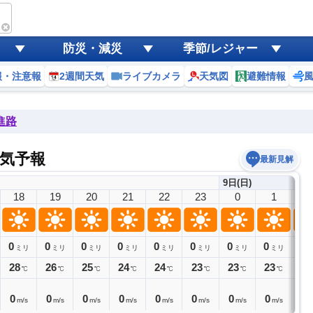
防災・減災
季節/レジャー
報・注意報
2週間天気
ライブカメラ
天気図
避難情報
進路
気予報
最新見解
9日(日)
18
19
20
21
22
23
0
1
2
0
0
0
0
0
0
0
0
0
ミリ
ミリ
ミリ
ミリ
ミリ
ミリ
ミリ
ミリ
28
26
25
24
24
23
23
23
22
℃
℃
℃
℃
℃
℃
℃
℃
0
0
0
0
0
0
0
0
0
m/s
m/s
m/s
m/s
m/s
m/s
m/s
m/s
m