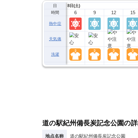
日
8日(土)
6
9
12
15
時間
熱中症
天気痛
洗濯
道の駅紀州備長炭記念公園の詳
地点名称
道の駅紀州備長炭記念公園