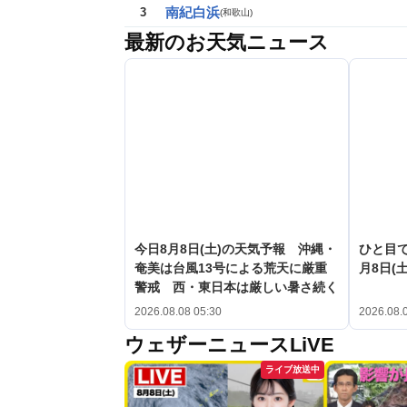
南紀白浜
3
(
和歌山
)
最新のお天気ニュース
今日8月8日(土)の天気予報 沖縄・
ひと目
奄美は台風13号による荒天に厳重
月8日(土
警戒 西・東日本は厳しい暑さ続く
2026.08.08 05:30
2026.08.
ウェザーニュースLiVE
ライブ放送中