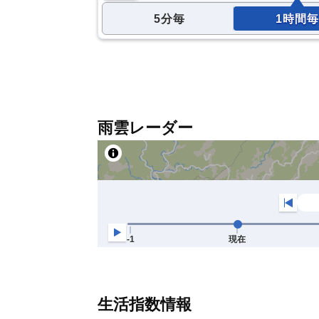
5分毎
1時間毎
雨雲レーダー
生活指数情報