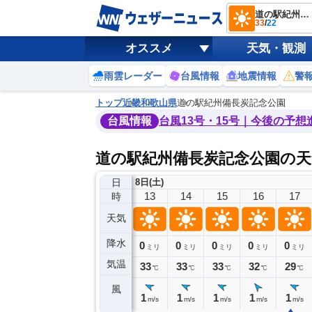
道の駅紀州備長炭記念公園
33
/
22
オススメ
天気・観測
雨雲レーダー
台風情報
地震情報
警
トップ
近畿
和歌山県
道の駅紀州備長炭記念公園
台風情報
台風13号・15号｜今後の予想
道の駅紀州備長炭記念公園の天
日
8日(土)
9
10
11
12
13
14
15
16
17
時
天気
降水
0
0
0
0
0
0
0
0
ミリ
ミリ
ミリ
ミリ
ミリ
ミリ
ミリ
ミリ
ミリ
気温
29
30
31
32
33
33
33
32
29
℃
℃
℃
℃
℃
℃
℃
℃
℃
風
2
2
2
1
1
1
1
1
1
m/s
m/s
m/s
m/s
m/s
m/s
m/s
m/s
m/s