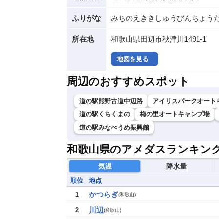
ふりがな
みちのえききしゅうびんちょう
所在地
和歌山県田辺市秋津川1491-1
地図を見る
周辺のおすすめスポット
道の駅熊野古道中辺路
アイリスパークオート
道の駅くちくまの
梅の里オートキャンプ場
道の駅みなべうめ振興館
和歌山県のアメダスランキン
気温
降水量
順位
地点
かつらぎ
1
(
和歌山
)
川辺
2
(
和歌山
)