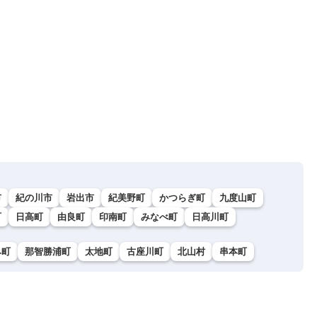
市
紀の川市
岩出市
紀美野町
かつらぎ町
九度山町
町
日高町
由良町
印南町
みなべ町
日高川町
み町
那智勝浦町
太地町
古座川町
北山村
串本町