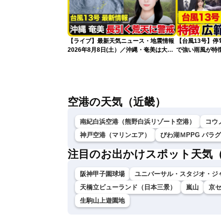
【ライブ】最新天気ニュース・地震情報
【台風13号】停
2026年8月8日(土）／沖縄・奄美は大荒
で強い雨風が特
れの天気が続く／令和8年熊本地震情報
影響が長引くお
〈ウェザーニュースLiVEコーヒータイ
ム・青原桃香／山口剛央〉
空港の天気（近畿）
南紀白浜空港（熊野白浜リゾート空港）
コウ
神戸空港（マリンエア）
びわ湖ＭPPG パラ
注目のお出かけスポット天気
阪神甲子園球場
ユニバーサル・スタジオ・ジ
天橋立ビューランド（日本三景）
嵐山
京
生駒山上遊園地