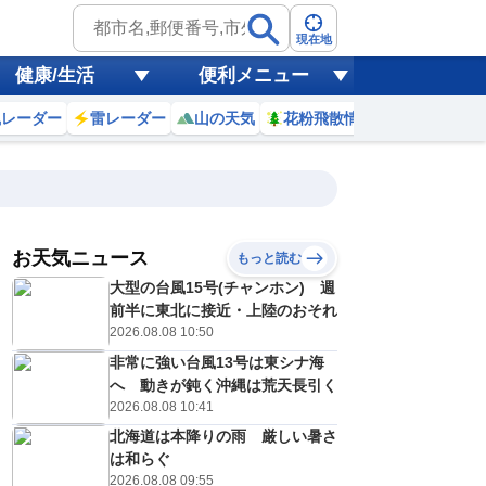
現在地
健康/生活
便利メニュー
風レーダー
雷レーダー
山の天気
花粉飛散情報
世界天気
お天気ニュース
もっと読む
大型の台風15号(チャンホン) 週
3
4
5
6
7
8
9
10
前半に東北に接近・上陸のおそれ
2026.08.08 10:50
非常に強い台風13号は東シナ海
0
0
0
0
0
0
0
0
へ 動きが鈍く沖縄は荒天長引く
ミリ
ミリ
ミリ
ミリ
ミリ
ミリ
ミリ
ミリ
ミリ
2026.08.08 10:41
22
22
21
22
22
26
29
31
℃
℃
℃
℃
℃
℃
℃
℃
℃
北海道は本降りの雨 厳しい暑さ
は和らぐ
0
0
0
0
0
0
0
1
/s
m/s
m/s
m/s
m/s
m/s
m/s
m/s
m/s
2026.08.08 09:55