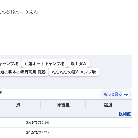
たんきねんこうえん
キャンプ場
近露オートキャンプ場
殿山ダム
道の駅水の郷日高川 龍游
ねむねむの森キャンプ場
グ
もっと見る
風
降雪量
湿度
観測値
35.8℃
(
12:10
)
34.9℃
(
11:27
)