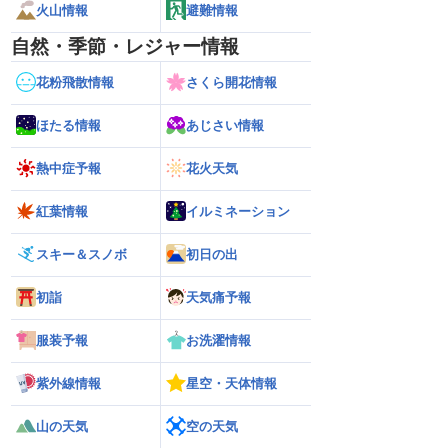
火山情報
避難情報
自然・季節・レジャー情報
花粉飛散情報
さくら開花情報
ほたる情報
あじさい情報
熱中症予報
花火天気
紅葉情報
イルミネーション
スキー＆スノボ
初日の出
初詣
天気痛予報
服装予報
お洗濯情報
紫外線情報
星空・天体情報
山の天気
空の天気