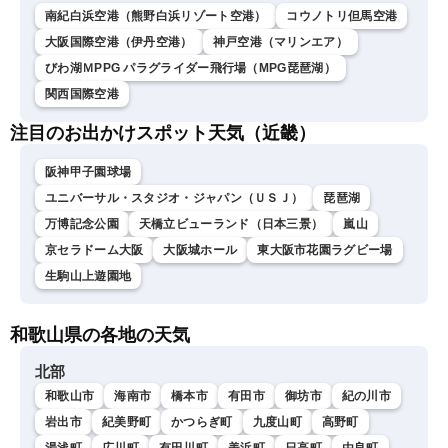
南紀白浜空港（熊野白浜リゾート空港）
コウノトリ但馬空港
大阪国際空港（伊丹空港）
神戸空港（マリンエア）
びわ湖ＭPPG パラグライダー飛行場（MPG琵琶湖）
関西国際空港
注目のお出かけスポット天気（近畿）
阪神甲子園球場
ユニバーサル・スタジオ・ジャパン（ＵＳＪ）
琵琶湖
万博記念公園
天橋立ビューランド（日本三景）
嵐山
京セラドーム大阪
大阪城ホール
東大阪市花園ラグビー場
生駒山上遊園地
和歌山県の各地の天気
北部
和歌山市
海南市
橋本市
有田市
御坊市
紀の川市
岩出市
紀美野町
かつらぎ町
九度山町
高野町
湯浅町
広川町
有田川町
美浜町
日高町
由良町