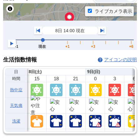
生活指数情報
アイコンの説明
日
8日(土)
9日(日)
15
18
21
0
3
6
時間
熱中症
天気痛
洗濯