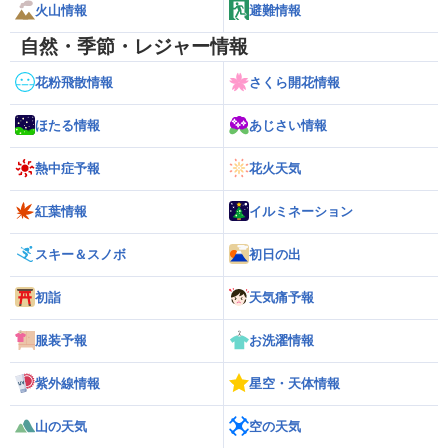
火山情報
避難情報
自然・季節・レジャー情報
花粉飛散情報
さくら開花情報
ほたる情報
あじさい情報
熱中症予報
花火天気
紅葉情報
イルミネーション
スキー＆スノボ
初日の出
初詣
天気痛予報
服装予報
お洗濯情報
紫外線情報
星空・天体情報
山の天気
空の天気