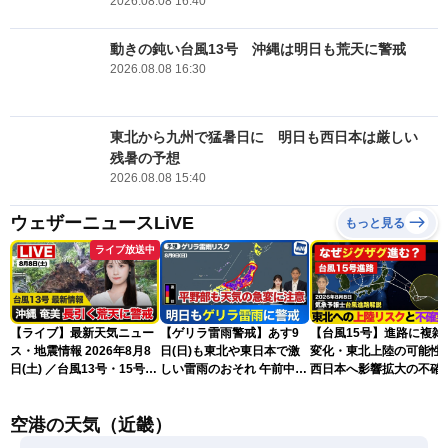
2026.08.08 16:40
動きの鈍い台風13号 沖縄は明日も荒天に警戒
2026.08.08 16:30
東北から九州で猛暑日に 明日も西日本は厳しい
残暑の予想
2026.08.08 15:40
ウェザーニュースLiVE
もっと見る
ライブ放送中
【ライブ】最新天気ニュー
【ゲリラ雷雨警戒】あす9
【台風15号】進路に複雑
ス・地震情報 2026年8月8
日(日)も東北や東日本で激
変化・東北上陸の可能性
日(土) ／台風13号・15号
しい雷雨のおそれ 午前中か
西日本へ影響拡大の不確
ゲリラ雷雨最新見解 令和
ら雨雲急発達の危険も
性
8年熊本地震情報〈ウェザ
空港の天気（近畿）
ーニュースLiVEムーン・戸
北美月／芳野達郎〉