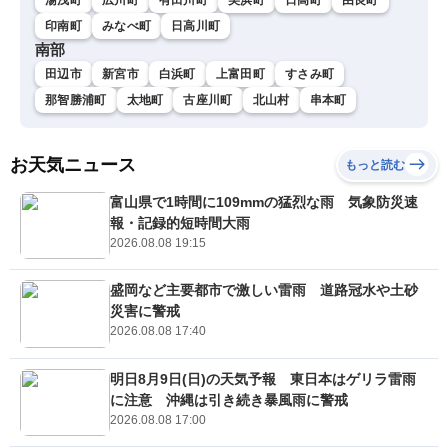
印南町
みなべ町
日高川町
南部
田辺市
新宮市
白浜町
上富田町
すさみ町
那智勝浦町
太地町
古座川町
北山村
串本町
お天気ニュース
もっと読む
富山県で1時間に109mmの猛烈な雨 気象防災速
報・記録的短時間大雨
2026.08.08 19:15
盛岡など主要都市で激しい雷雨 道路冠水や土砂
災害に警戒
2026.08.08 17:40
明日8月9日(日)の天気予報 東日本はゲリラ雷雨
に注意 沖縄は引き続き暴風雨に警戒
2026.08.08 17:00