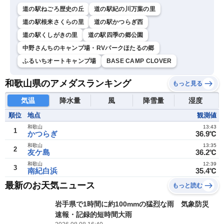
道の駅ねごろ歴史の丘
道の駅紀の川万葉の里
道の駅根来さくらの里
道の駅かつらぎ西
道の駅くしがきの里
道の駅四季の郷公園
中野さんちのキャンプ場・RVパークほたるの郷
ふるいちオートキャンプ場
BASE CAMP CLOVER
和歌山県のアメダスランキング
もっと見る
気温
降水量
風
降雪量
湿度
順位
地点
観測値
和歌山
13:43
1
かつらぎ
36.9℃
和歌山
13:35
2
友ケ島
36.2℃
和歌山
12:39
3
南紀白浜
35.4℃
最新のお天気ニュース
もっと読む
岩手県で1時間に約100mmの猛烈な雨 気象防災
速報・記録的短時間大雨