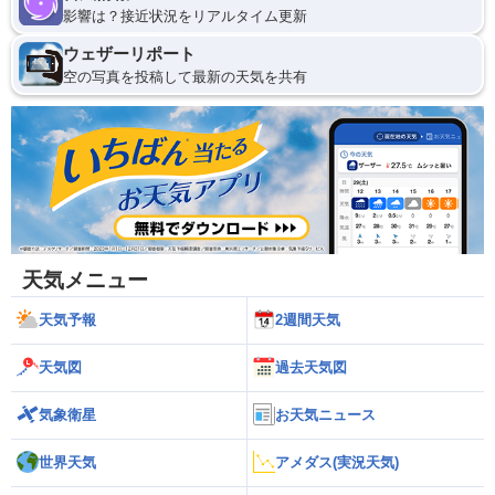
影響は？接近状況をリアルタイム更新
ウェザーリポート
空の写真を投稿して最新の天気を共有
天気メニュー
天気予報
2週間天気
天気図
過去天気図
気象衛星
お天気ニュース
世界天気
アメダス(実況天気)