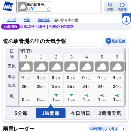
道の駅青洲の里
35
/
24
検索
現在地
雨雲レーダー
台風情報
地震情報
警報・注意報
2週間天気
ラ
道の駅青洲の里
トップ
近畿
和歌山県
台風情報
台風13号・15号｜今後の予想進路
道の駅青洲の里の天気予報
最新見解
日
8日(土)
9日(日)
23
0
1
2
3
4
5
6
時
天気
降水
0
0
0
0
0
0
0
0
0
ミリ
ミリ
ミリ
ミリ
ミリ
ミリ
ミリ
ミリ
気温
26
26
25
25
25
24
24
24
2
℃
℃
℃
℃
℃
℃
℃
℃
風
1
0
0
1
1
1
1
1
1
m/s
m/s
m/s
m/s
m/s
m/s
m/s
m/s
5分毎
1時間毎
今日明日
2週間天気
雨雲レーダー
60時間先まで見る