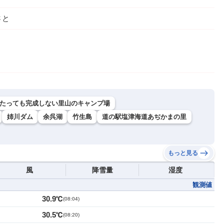
さと
でたっても完成しない里山のキャンプ場
姉川ダム
余呉湖
竹生島
道の駅塩津海道あぢかまの里
もっと見る
風
降雪量
湿度
観測値
30.9℃
(
08:04
)
30.5℃
(
08:20
)