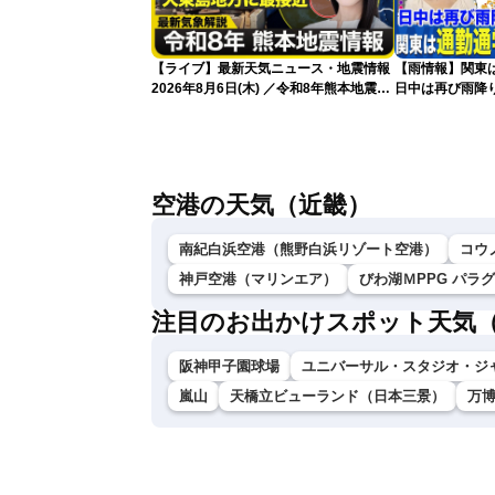
【ライブ】最新天気ニュース・地震情報
【雨情報】関東
2026年8月6日(木) ／令和8年熊本地震情
日中は再び雨降
報／台風13号が大東島地方に最接近 沖
縄は荒天警戒 〈ウェザーニュースLiVE
サンシャイン・松本真央／山口剛央〉
空港の天気（近畿）
南紀白浜空港（熊野白浜リゾート空港）
コウ
神戸空港（マリンエア）
びわ湖ＭPPG パラ
注目のお出かけスポット天気
阪神甲子園球場
ユニバーサル・スタジオ・ジ
嵐山
天橋立ビューランド（日本三景）
万