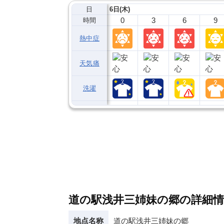
日
6日(木)
0
3
6
9
時間
熱中症
天気痛
洗濯
道の駅浅井三姉妹の郷の詳細情
地点名称
道の駅浅井三姉妹の郷