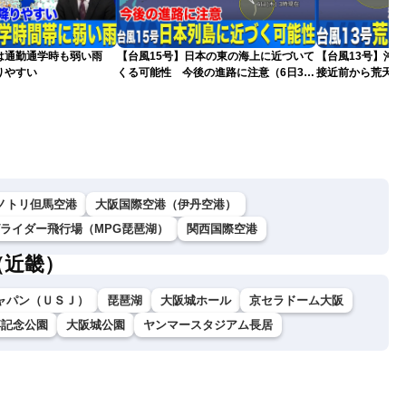
は通勤通学時も弱い雨
【台風15号】日本の東の海上に近づいて
【台風13号】沖
りやすい
くる可能性 今後の進路に注意（6日3時
接近前から荒天の
更新）
ノトリ但馬空港
大阪国際空港（伊丹空港）
グライダー飛行場（MPG琵琶湖）
関西国際空港
（近畿）
ャパン（ＵＳＪ）
琵琶湖
大阪城ホール
京セラドーム大阪
博記念公園
大阪城公園
ヤンマースタジアム長居