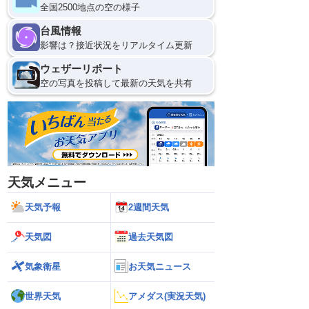
全国2500地点の空の様子
9
12
台風情報
影響は？接近状況をリアルタイム更新
ウェザーリポート
空の写真を投稿して最新の天気を共有
天気メニュー
天気予報
2週間天気
天気図
過去天気図
気象衛星
お天気ニュース
世界天気
アメダス(実況天気)