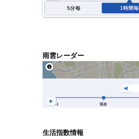
5分毎
1時間毎
雨雲レーダー
生活指数情報