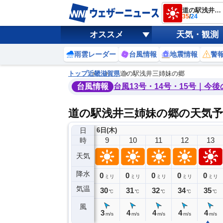
道の駅浅井三姉妹の郷
35
/
24
オススメ
天気・観測
雨雲レーダー
台風情報
地震情報
警
トップ
近畿
滋賀県
道の駅浅井三姉妹の郷
台風情報
台風13号・14号・15号｜今
道の駅浅井三姉妹の郷の天気予
日
6日(木)
5
6
7
8
9
10
11
12
13
時
天気
降水
0
0
0
0
0
0
0
0
ミリ
ミリ
ミリ
ミリ
ミリ
ミリ
ミリ
ミリ
ミリ
気温
24
25
27
28
30
31
32
34
35
℃
℃
℃
℃
℃
℃
℃
℃
℃
風
0
0
1
2
3
4
4
4
4
m/s
m/s
m/s
m/s
m/s
m/s
m/s
m/s
m/s