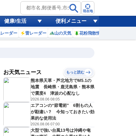
現在地
健康/生活
便利メニュー
風レーダー
雷レーダー
山の天気
花粉飛散情報
世界天気
お天気ニュース
もっと読む
7日(金)
熊本県天草・芦北地方でM5.1の
2
23
0
1
2
3
4
5
6
地震 長崎県・鹿児島県・熊本県
で震度4 津波の心配なし
2026.08.06 08:05
エアコンの“節電術” 6割もの人
0
0
0
0
0
0
0
0
リ
ミリ
ミリ
ミリ
ミリ
ミリ
ミリ
ミリ
ミリ
が勘違い？ 今知っておきたい効
27
27
27
26
26
26
26
26
℃
℃
℃
℃
℃
℃
℃
℃
℃
果的な使用法
2026.08.06 07:00
2
2
2
2
2
1
1
2
大型で強い台風13号は沖縄や奄
/s
m/s
m/s
m/s
m/s
m/s
m/s
m/s
m/s