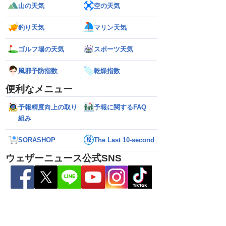
山の天気
空の天気
釣り天気
マリン天気
縄・大東島地方に接近
【予報士解説】台風が再発達するサイン
【台風13号・15号 
おそれ（6日5時更新）
「ERC」とは
縄・大東島地方に接近 荒天が長引
ゴルフ場の天気
スポーツ天気
れ（5日21時更新）
風邪予防指数
乾燥指数
便利なメニュー
予報精度向上の取り
予報に関するFAQ
組み
SORASHOP
The Last 10-second
ウェザーニュース公式SNS