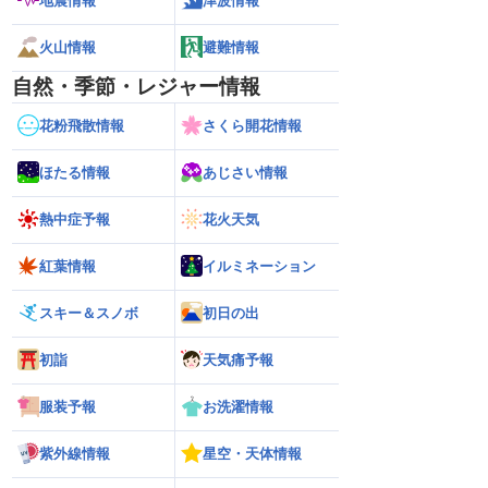
地震情報
津波情報
火山情報
避難情報
自然・季節・レジャー情報
花粉飛散情報
さくら開花情報
ほたる情報
あじさい情報
熱中症予報
花火天気
紅葉情報
イルミネーション
スキー＆スノボ
初日の出
初詣
天気痛予報
服装予報
お洗濯情報
紫外線情報
星空・天体情報