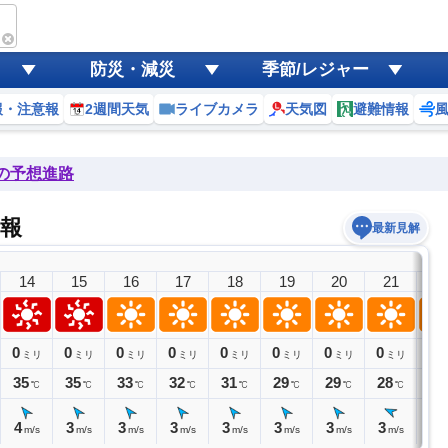
防災・減災
季節/レジャー
報・注意報
2週間天気
ライブカメラ
天気図
避難情報
後の予想進路
報
最新見解
14
15
16
17
18
19
20
21
2
0
0
0
0
0
0
0
0
0
ミリ
ミリ
ミリ
ミリ
ミリ
ミリ
ミリ
ミリ
ミ
35
35
33
32
31
29
29
28
27
℃
℃
℃
℃
℃
℃
℃
℃
4
3
3
3
3
3
3
3
2
m/s
m/s
m/s
m/s
m/s
m/s
m/s
m/s
m