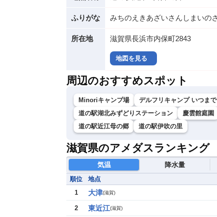
ふりがな
みちのえきあざいさんしまいの
所在地
滋賀県長浜市内保町2843
地図を見る
周辺のおすすめスポット
Minoriキャンプ場
デルフリキャンプ いつま
道の駅湖北みずどりステーション
慶雲館庭園
道の駅近江母の郷
道の駅伊吹の里
滋賀県のアメダスランキング
気温
降水量
順位
地点
大津
1
(
滋賀
)
東近江
2
(
滋賀
)