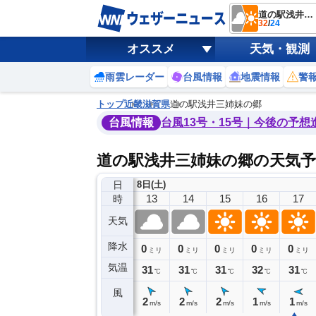
道の駅浅井三姉妹の郷
32
/
24
オススメ
天気・観測
雨雲レーダー
台風情報
地震情報
警
トップ
近畿
滋賀県
道の駅浅井三姉妹の郷
台風情報
台風13号・15号｜今後の予想
道の駅浅井三姉妹の郷の天気予
日
8日(土)
9
10
11
12
13
14
15
16
17
時
天気
降水
0
0
0
0
0
0
0
0
ミリ
ミリ
ミリ
ミリ
ミリ
ミリ
ミリ
ミリ
ミリ
気温
29
30
30
30
31
31
31
32
31
℃
℃
℃
℃
℃
℃
℃
℃
℃
風
3
3
2
3
2
2
2
1
1
m/s
m/s
m/s
m/s
m/s
m/s
m/s
m/s
m/s