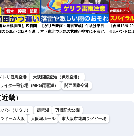
電や屋根損壊も 広範囲
【ゲリラ豪雨・落雷警戒】午後は東日
【台風13号 20
徴の台風かつ動きも遅く
本・東北で大気の状態が非常に不安定に
ラルバンドによる
それ
2026.08.08
報）
ノトリ但馬空港
大阪国際空港（伊丹空港）
グライダー飛行場（MPG琵琶湖）
関西国際空港
（近畿）
ャパン（ＵＳＪ）
琵琶湖
万博記念公園
セラドーム大阪
大阪城ホール
東大阪市花園ラグビー場