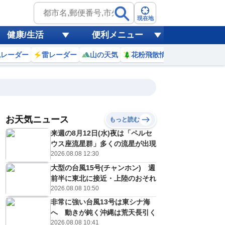
現在地
健康/生活
便利メニュー
風レーダー
雷レーダー
山の天気
花粉飛散情報
世界天気
お天気ニュース
もっと読む
来週の8月12日(水)夜は「ペルセ
3
4
5
6
7
8
9
10
ウス座流星群」多くの流星が出現
2026.08.08 12:30
大型の台風15号(チャンホン) 週
0
0
0
0
0
0
0
0
前半に東北に接近・上陸のおそれ
ミリ
ミリ
ミリ
ミリ
ミリ
ミリ
ミリ
ミリ
ミリ
2026.08.08 10:50
24
24
24
24
24
27
28
29
℃
℃
℃
℃
℃
℃
℃
℃
℃
非常に強い台風13号は東シナ海
へ 動きが鈍く沖縄は荒天長引く
0
0
0
0
0
0
1
1
/s
m/s
m/s
m/s
m/s
m/s
m/s
m/s
m/s
2026.08.08 10:41