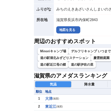
ふりがな
みちのえきあざいさんしまいの
所在地
滋賀県長浜市内保町2843
地図を見る
周辺のおすすめスポット
Minoriキャンプ場
デルフリキャンプ いつま
道の駅湖北みずどりステーション
慶雲館庭園
道の駅近江母の郷
道の駅伊吹の里
滋賀県のアメダスランキング
気温
降水量
順位
地点
大津
1
(
滋賀
)
東近江
2
(
滋賀
)