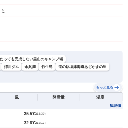
さと
でたっても完成しない里山のキャンプ場
姉川ダム
余呉湖
竹生島
道の駅塩津海道あぢかまの里
もっと見る
風
降雪量
湿度
観測値
35.5℃
(
12:30
)
32.6℃
(
12:17
)