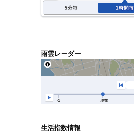
5分毎
1時間毎
雨雲レーダー
生活指数情報