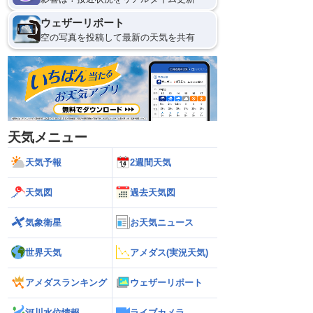
ウェザーリポート
空の写真を投稿して最新の天気を共有
天気メニュー
天気予報
2週間天気
天気図
過去天気図
気象衛星
お天気ニュース
世界天気
アメダス(実況天気)
アメダスランキング
ウェザーリポート
河川水位情報
ライブカメラ