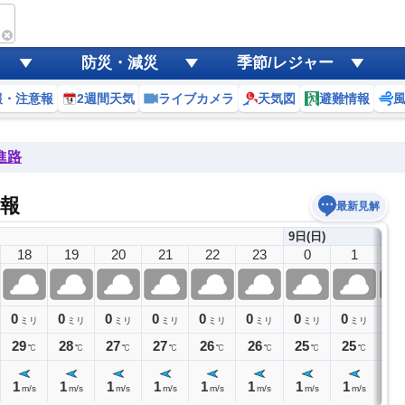
防災・減災
季節/レジャー
報・注意報
2週間天気
ライブカメラ
天気図
避難情報
進路
報
最新見解
9日(日)
18
19
20
21
22
23
0
1
2
0
0
0
0
0
0
0
0
0
ミリ
ミリ
ミリ
ミリ
ミリ
ミリ
ミリ
ミリ
29
28
27
27
26
26
25
25
25
℃
℃
℃
℃
℃
℃
℃
℃
1
1
1
1
1
1
1
1
0
m/s
m/s
m/s
m/s
m/s
m/s
m/s
m/s
m