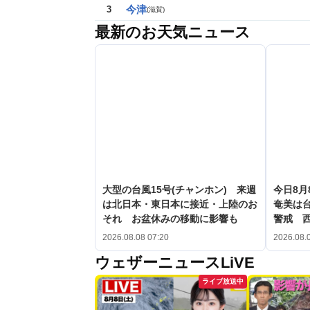
今津
3
(
滋賀
)
最新のお天気ニュース
大型の台風15号(チャンホン) 来週
今日8月
は北日本・東日本に接近・上陸のお
奄美は台
それ お盆休みの移動に影響も
警戒 
2026.08.08 07:20
2026.08.
ウェザーニュースLiVE
ライブ放送中