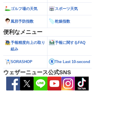
ゴルフ場の天気
スポーツ天気
風邪予防指数
乾燥指数
26】台風離れてもスパイ
【台風15号 2026】お盆休みの天気に影
【台風15号 202
大雨警戒（8日6時情
響するおそれ（8日5時更新）
本に接近・上陸する
便利なメニュー
情報）
予報精度向上の取り
予報に関するFAQ
組み
SORASHOP
The Last 10-second
ウェザーニュース公式SNS