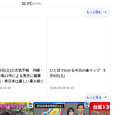
32.3℃
(
12:30
)
もっと読む
8日(土)の天気予報 沖縄・
ひと目でわかる今日の傘マップ 8
風13号による荒天に厳重
月8日(土)
西・東日本は厳しい暑さ続く
08 05:30
2026.08.08 06:15
もっと見る