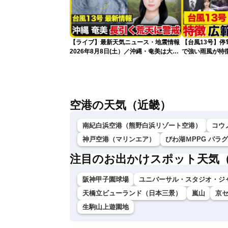
【ライブ】最新天気ニュース・地震情報
【台風13号】停
2026年8月8日(土）／沖縄・奄美は大荒
で強い雨風が特
れの天気が続く／令和8年熊本地震情報
影響が長引くお
〈ウェザーニュースLiVEコーヒータイ
ム・青原桃香／山口剛央〉
空港の天気（近畿）
南紀白浜空港（熊野白浜リゾート空港）
コウ
神戸空港（マリンエア）
びわ湖ＭPPG パラ
注目のお出かけスポット天気
阪神甲子園球場
ユニバーサル・スタジオ・ジ
天橋立ビューランド（日本三景）
嵐山
京
生駒山上遊園地