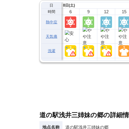
日
8日(土)
6
9
12
15
時間
熱中症
天気痛
洗濯
道の駅浅井三姉妹の郷の詳細情
地点名称
道の駅浅井三姉妹の郷