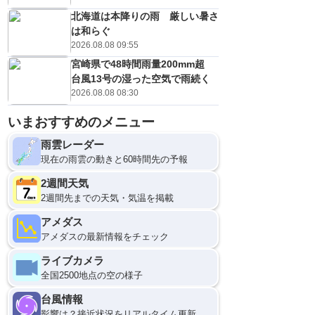
北海道は本降りの雨 厳しい暑さ
は和らぐ
2026.08.08 09:55
宮崎県で48時間雨量200mm超
台風13号の湿った空気で雨続く
2026.08.08 08:30
いまおすすめのメニュー
雨雲レーダー
現在の雨雲の動きと60時間先の予報
2週間天気
2週間先までの天気・気温を掲載
アメダス
アメダスの最新情報をチェック
ライブカメラ
全国2500地点の空の様子
台風情報
影響は？接近状況をリアルタイム更新