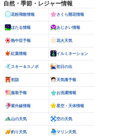
自然・季節・レジャー情報
花粉飛散情報
さくら開花情報
ほたる情報
あじさい情報
熱中症予報
花火天気
紅葉情報
イルミネーション
スキー＆スノボ
初日の出
初詣
天気痛予報
服装予報
お洗濯情報
紫外線情報
星空・天体情報
山の天気
空の天気
釣り天気
マリン天気