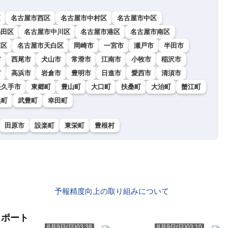
区
名古屋市西区
名古屋市中村区
名古屋市中区
熱田区
名古屋市中川区
名古屋市港区
名古屋市南区
東区
名古屋市天白区
岡崎市
一宮市
瀬戸市
半田市
市
西尾市
犬山市
常滑市
江南市
小牧市
稲沢市
市
高浜市
岩倉市
豊明市
日進市
愛西市
清須市
長久手市
東郷町
豊山町
大口町
扶桑町
大治町
蟹江町
浜町
武豊町
幸田町
田原市
設楽町
東栄町
豊根村
予報精度向上の取り組みについて
リポート
8月9日(日)03:38
8月9日(日)03:10