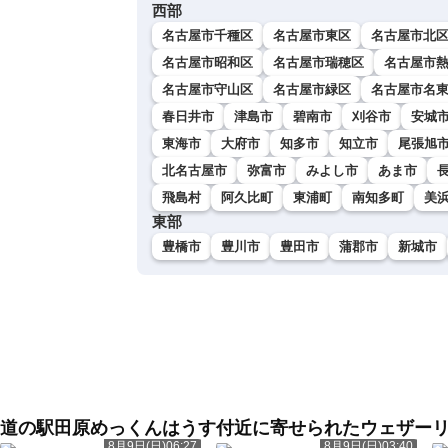
西部
名古屋市千種区
名古屋市東区
名古屋市北
名古屋市昭和区
名古屋市瑞穂区
名古屋市
名古屋市守山区
名古屋市緑区
名古屋市名
春日井市
津島市
碧南市
刈谷市
安城
東海市
大府市
知多市
知立市
尾張旭
北名古屋市
弥富市
みよし市
あま市
飛島村
阿久比町
東浦町
南知多町
美
東部
豊橋市
豊川市
豊田市
蒲郡市
新城市
道の駅田原めっくんはうす付近に寄せられたウェザー
8月9日(日)06:27
8月9日(日)03:40