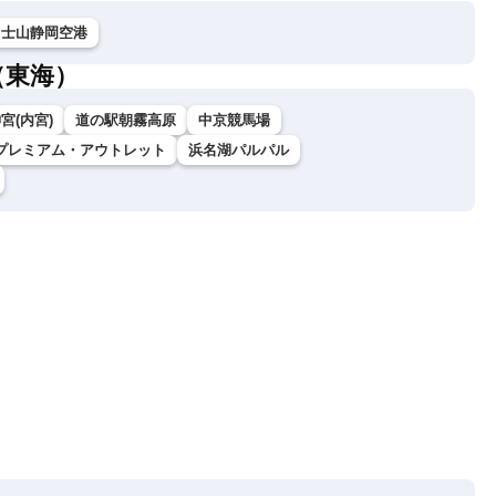
富士山静岡空港
（東海）
宮(内宮)
道の駅朝霧高原
中京競馬場
プレミアム・アウトレット
浜名湖パルパル