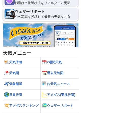
影響は？接近状況をリアルタイム更新
ウェザーリポート
空の写真を投稿して最新の天気を共有
天気メニュー
天気予報
2週間天気
天気図
過去天気図
気象衛星
お天気ニュース
世界天気
アメダス(実況天気)
アメダスランキング
ウェザーリポート