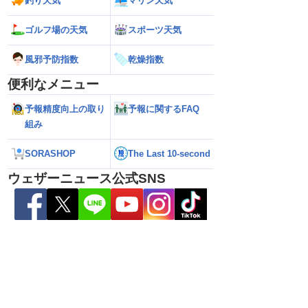
釣り天気
マリン天気
2026】台風16号発生
【ゲリラ雷雨情報】東北〜中国地方の広
【台風15号 202
ゴルフ場の天気
スポーツ天気
生予想 今後の進路と日
い範囲で急な雷雨に警戒
陸のおそれ 最新の
 12時更新)
（9日6時更新）
風邪予防指数
乾燥指数
便利なメニュー
予報精度向上の取り
予報に関するFAQ
組み
SORASHOP
The Last 10-second
ウェザーニュース公式SNS