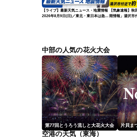
【ライブ】最新天気ニュース・地震情報
【気象速報】秋
2026年8月9日(日)／東北・東日本は急な
雨情報」湯沢市付
雷雨に注意〈ウェザーニュースLiVEアフ
な雨
タヌーン・小川千奈／芳野達郎〉
中部の人気の花火大会
第77回とうろう流しと大花火大会
空港の天気（東海）