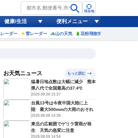
現在地
健康/生活
便利メニュー
風レーダー
雷レーダー
山の天気
花粉飛散情報
世界天気
お天気ニュース
もっと読む
20
21
22
23
猛暑日地点数は大幅に減少 熊本
(木)
(金)
(土)
(日)
予報の
県八代で全国最高の37.4℃
E
D
E
E
信頼度
高
2026.08.09 15:37
A
台風13号は今夜中国大陸に上
B
C
陸 最大500mmの大雨のおそれ
2
32
31
32
D
℃
℃
℃
℃
2026.08.09 14:39
E
5
25
25
25
低
℃
℃
東北の広範囲でゲリラ雷雨が発
℃
℃
？
生 天気の急変に注意
0
30
30
30
%
%
%
%
2026.08.09 14:54