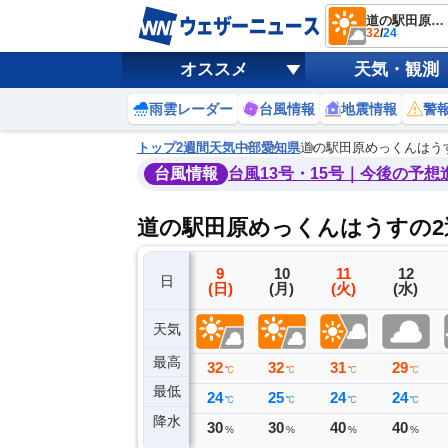
道の駅田原めっくんはうす
32
/
24
オススメ
天気・観測
雨雲レーダー
台風情報
地震情報
警
トップ
2週間天気
中部
愛知県
道の駅田原めっくんはう
台風情報
台風13号・15号｜今後の予想
道の駅田原めっくんはうすの2
6
7
8
9
10
11
12
日
(木)
(金)
(土)
(日)
(月)
(火)
(水)
天気
最高
33
32
32
32
32
31
29
℃
℃
℃
℃
℃
℃
℃
最低
26
26
25
24
25
24
24
℃
℃
℃
℃
℃
℃
℃
降水
0
0
1
30
30
40
40
ミリ
ミリ
ミリ
%
%
%
%