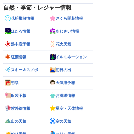
自然・季節・レジャー情報
花粉飛散情報
さくら開花情報
ほたる情報
あじさい情報
熱中症予報
花火天気
紅葉情報
イルミネーション
スキー＆スノボ
初日の出
初詣
天気痛予報
服装予報
お洗濯情報
紫外線情報
星空・天体情報
山の天気
空の天気