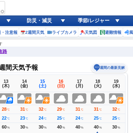
防災・減災
季節/レジャー
報・注意報
2週間天気
ライブカメラ
天気図
避難情報
す
進路
週間天気予報
週間の最新見解
13
14
15
16
17
18
19
(木)
(金)
(土)
(日)
(月)
(火)
(水)
28
31
32
29
31
31
32
3
℃
℃
℃
℃
℃
℃
℃
22
23
24
25
24
25
25
2
℃
℃
℃
℃
℃
℃
℃
60
30
30
40
40
40
30
3
%
%
%
%
%
%
%