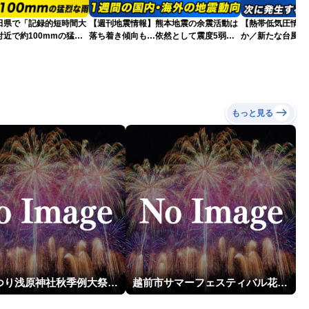
田県で「記録的短時間大
【週刊地震情報】熊本地震の余震活動は
【熱帯低気圧情報 
近で約100mmの猛烈
落ち着き傾向も…依然として震度5弱警
か／新たな台風発
戒
本への影響は？(9日
もっと見る
片貝まつり浅原神社秋季例大祭奉納大煙火
越前市サマーフェスティバル花火大会