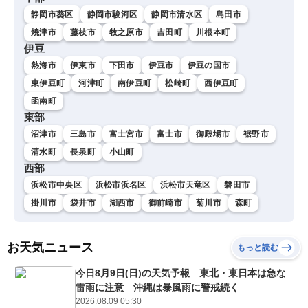
静岡市葵区
静岡市駿河区
静岡市清水区
島田市
焼津市
藤枝市
牧之原市
吉田町
川根本町
伊豆
熱海市
伊東市
下田市
伊豆市
伊豆の国市
東伊豆町
河津町
南伊豆町
松崎町
西伊豆町
函南町
東部
沼津市
三島市
富士宮市
富士市
御殿場市
裾野市
清水町
長泉町
小山町
西部
浜松市中央区
浜松市浜名区
浜松市天竜区
磐田市
掛川市
袋井市
湖西市
御前崎市
菊川市
森町
お天気ニュース
もっと読む
今日8月9日(日)の天気予報 東北・東日本は急な
雷雨に注意 沖縄は暴風雨に警戒続く
2026.08.09 05:30