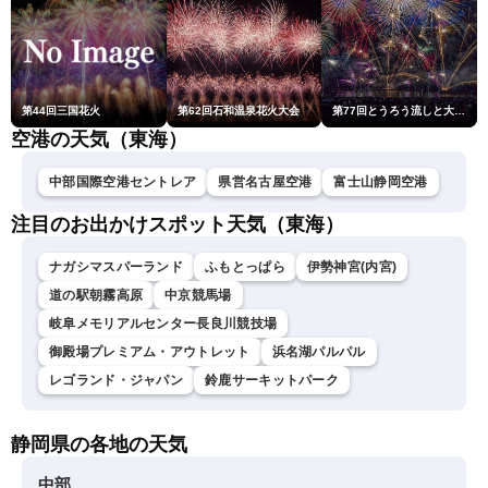
第44回三国花火
第62回石和温泉花火大会
第77回とうろう流しと大花火大会
空港の天気（東海）
中部国際空港セントレア
県営名古屋空港
富士山静岡空港
注目のお出かけスポット天気（東海）
ナガシマスパーランド
ふもとっぱら
伊勢神宮(内宮)
道の駅朝霧高原
中京競馬場
岐阜メモリアルセンター長良川競技場
御殿場プレミアム・アウトレット
浜名湖パルパル
レゴランド・ジャパン
鈴鹿サーキットパーク
静岡県の各地の天気
中部