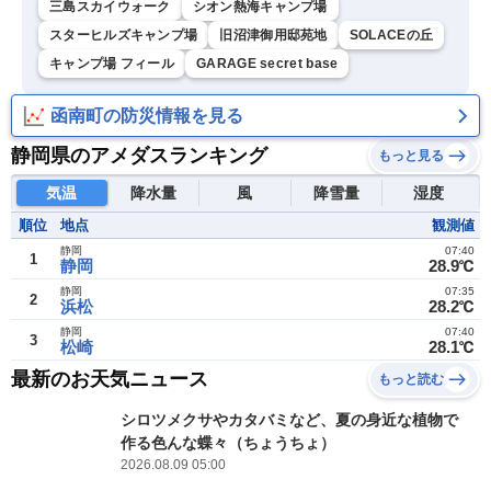
三島スカイウォーク
シオン熱海キャンプ場
スターヒルズキャンプ場
旧沼津御用邸苑地
SOLACEの丘
キャンプ場 フィール
GARAGE secret base
函南町の防災情報を見る
静岡県のアメダスランキング
もっと見る
気温
降水量
風
降雪量
湿度
順位
地点
観測値
静岡
07:40
1
静岡
28.9℃
静岡
07:35
2
浜松
28.2℃
静岡
07:40
3
松崎
28.1℃
最新のお天気ニュース
もっと読む
シロツメクサやカタバミなど、夏の身近な植物で
作る色んな蝶々（ちょうちょ）
2026.08.09 05:00