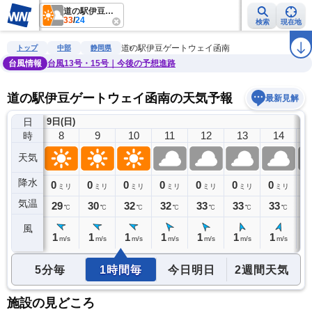
道の駅伊豆ゲートウェイ函南
33
/
24
検索
現在地
雨雲レーダー
台風情報
地震情報
警報・注意報
2週間天気
ラ
道の駅伊豆ゲートウェイ函南
トップ
中部
静岡県
台風情報
台風13号・15号｜今後の予想進路
道の駅伊豆ゲートウェイ函南の天気予報
最新見解
日
9日(日)
7
8
9
10
11
12
13
14
時
天気
降水
0
0
0
0
0
0
0
0
0
ミリ
ミリ
ミリ
ミリ
ミリ
ミリ
ミリ
ミリ
気温
26
29
30
32
32
33
33
33
3
℃
℃
℃
℃
℃
℃
℃
℃
風
1
1
1
1
1
1
1
1
1
m/s
m/s
m/s
m/s
m/s
m/s
m/s
m/s
5分毎
1時間毎
今日明日
2週間天気
施設の見どころ