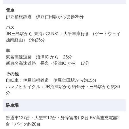
電車
伊豆箱根鉄道 伊豆仁田駅から徒歩25分
バス
JR三島駅から 東海バスN81：大平車庫行き （ゲートウェイ
函南経由）で約25分
車
東名高速道路 沼津IC から 25分
新東名高速道路 長泉・沼津IC から 17分
その他
自転車：伊豆箱根鉄道 伊豆仁田駅から約15分
ハレノヒサイクル：JR沼津駅から約45分・三島駅から約30
分
駐車場
普通車127台・大型車12台・身障害者用3台 EV高速充電器2
台・バイク約20台