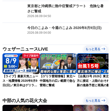
東京都と沖縄県に熱中症警戒アラート 危険な暑
さに警戒
2026.08.09 04:50
今日のこよみ・今週のこよみ 2026年8月9日(日)
2026.08.09 04:00
ウェザーニュースLiVE
もっと見る
ライブ放送中
【ライブ】最新天気ニュー
【ゲリラ雷雨情報】東北〜
【台風15号 2026】東北
ス・地震情報 2026年8月9
中国地方の広い範囲で急な
方に接近・上陸のおそれ 
日(日)／東日本はゲリラ雷
雷雨に警戒
新の進路予想と雨風の影
雨に注意 沖縄は引き続き
（9日6時更新）
暴風雨に警戒〈ウェザーニ
ュースLiVEモーニング・魚
中部の人気の花火大会
もっと見る
住茉由／山口剛央〉