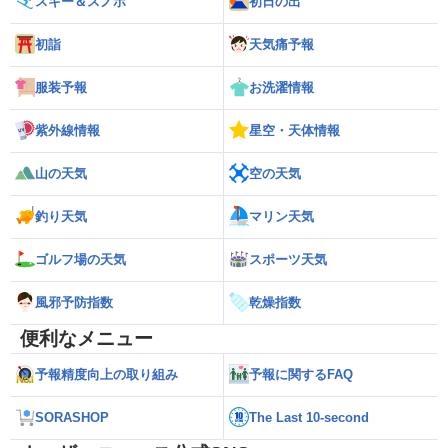
スキー＆スノボ
初日の出
初詣
天気痛予報
服装予報
お洗濯情報
紫外線情報
星空・天体情報
山の天気
空の天気
釣り天気
マリン天気
ゴルフ場の天気
スポーツ天気
風邪予防指数
乾燥指数
便利なメニュー
予報精度向上の取り組み
予報に関するFAQ
SORASHOP
The Last 10-second