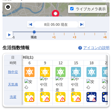
生活指数情報
アイコンの説明
日
8日(土)
6
9
12
15
18
21
時間
熱中症
天気痛
洗濯