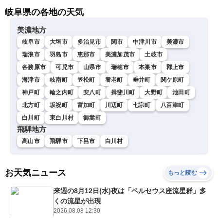
岐阜県の各地の天気
美濃地方
岐阜市
大垣市
多治見市
関市
中津川市
美濃市
瑞浪市
羽島市
恵那市
美濃加茂市
土岐市
各務原市
可児市
山県市
瑞穂市
本巣市
郡上市
海津市
岐南町
笠松町
養老町
垂井町
関ケ原町
神戸町
輪之内町
安八町
揖斐川町
大野町
池田町
北方町
坂祝町
富加町
川辺町
七宗町
八百津町
白川町
東白川村
御嵩町
飛騨地方
高山市
飛騨市
下呂市
白川村
お天気ニュース
もっと読む
来週の8月12日(水)夜は「ペルセウス座流星群」多
くの流星が出現
2026.08.08 12:30