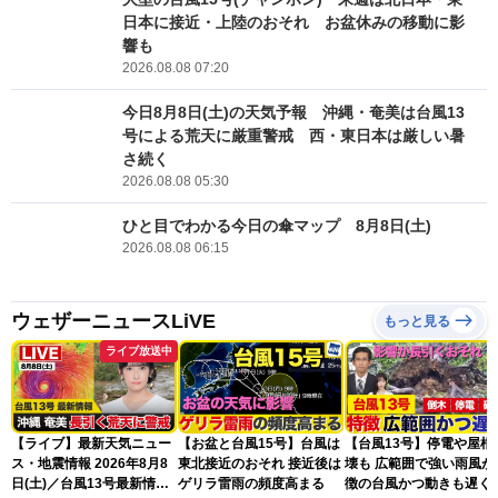
日本に接近・上陸のおそれ お盆休みの移動に影
響も
2026.08.08 07:20
今日8月8日(土)の天気予報 沖縄・奄美は台風13
号による荒天に厳重警戒 西・東日本は厳しい暑
さ続く
2026.08.08 05:30
ひと目でわかる今日の傘マップ 8月8日(土)
2026.08.08 06:15
ウェザーニュースLiVE
もっと見る
ライブ放送中
【ライブ】最新天気ニュー
【お盆と台風15号】台風は
【台風13号】停電や屋根
ス・地震情報 2026年8月8
東北接近のおそれ 接近後は
壊も 広範囲で強い雨風が
日(土)／台風13号最新情
ゲリラ雷雨の頻度高まる
徴の台風かつ動きも遅く