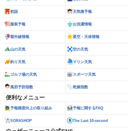
初詣
天気痛予報
服装予報
お洗濯情報
紫外線情報
星空・天体情報
山の天気
空の天気
釣り天気
マリン天気
ゴルフ場の天気
スポーツ天気
風邪予防指数
乾燥指数
便利なメニュー
予報精度向上の取り組み
予報に関するFAQ
SORASHOP
The Last 10-second