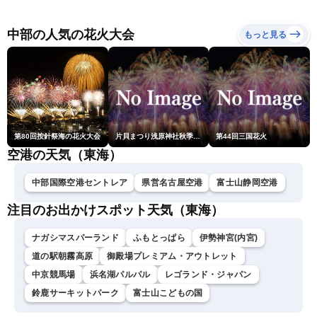
報 令和8年熊本地震情報
響が長引くおそれ
〈ウェザーニュースLiVEア
フタヌーン・山岸愛梨／芳
中部の人気の花火大会
もっと見る
野達郎〉
第80回按針祭海の花火大会
片貝まつり浅原神社秋季例大祭奉納大煙火
第44回三国花火
空港の天気（東海）
中部国際空港セントレア
県営名古屋空港
富士山静岡空港
注目のお出かけスポット天気（東海）
ナガシマスパーランド
ふもとっぱら
伊勢神宮(内宮)
道の駅朝霧高原
御殿場プレミアム・アウトレット
中京競馬場
浜名湖パルパル
レゴランド・ジャパン
鈴鹿サーキットパーク
富士山こどもの国