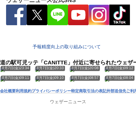
ウェザーニュース公式SNS
予報精度向上の取り組みについて
道の駅可児ッテ「CANITTE」付近に寄せられたウェザ
8月7日(金)23:34
8月7日(金)20:33
8月7日(金)20:08
8月7日(金)09:12
8月7日(金)09:11
8月7日(金)09:10
8月7日(金)08:57
8月7日(金)08:04
会社概要
利用規約
プライバシーポリシー
特定商取引法の表記
外部送信先
ご利
ウェザーニュース