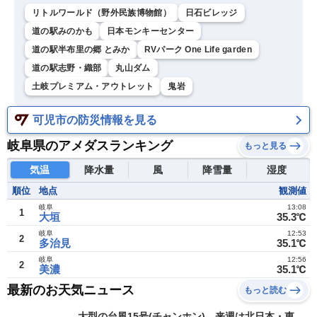
リトルワールド（野外民族博物館）
日石ビレッジ
道の駅みのかも
日本モンキーセンター
道の駅半布里の郷 とみか
RVパーク One Life garden
道の駅志野・織部
丸山ダム
土岐プレミアム・アウトレット
鬼岩
可児市の防災情報を見る
岐阜県のアメダスランキング
もっと見る
気温
降水量
風
降雪量
湿度
順位
地点
観測値
岐阜
13:08
1
大垣
35.3℃
岐阜
12:53
2
多治見
35.1℃
岐阜
12:56
2
美濃
35.1℃
最新のお天気ニュース
もっと読む
大型の台風15号(チャンホン) 来週は北日本・東