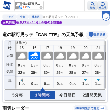
道の駅可児ッテ「CANITTE」
33
/
25
検索
現在地
雨雲レーダー
台風情報
地震情報
警報・注意報
2週間天気
ラ
道の駅可児ッテ「CANITTE」
トップ
中部
岐阜県
台風情報
台風13号・15号｜今後の予想進路
道の駅可児ッテ「CANITTE」の天気予報
最新見解
日
8日(土)
14
15
16
17
18
19
20
21
時
天気
降水
0
0
1
0
0
0
0
0
0
ミリ
ミリ
ミリ
ミリ
ミリ
ミリ
ミリ
ミリ
気温
33
32
30
30
29
28
27
26
2
℃
℃
℃
℃
℃
℃
℃
℃
風
1
1
0
0
0
0
1
1
0
m/s
m/s
m/s
m/s
m/s
m/s
m/s
m/s
5分毎
1時間毎
今日明日
2週間天気
雨雲レーダー
60時間先まで見る