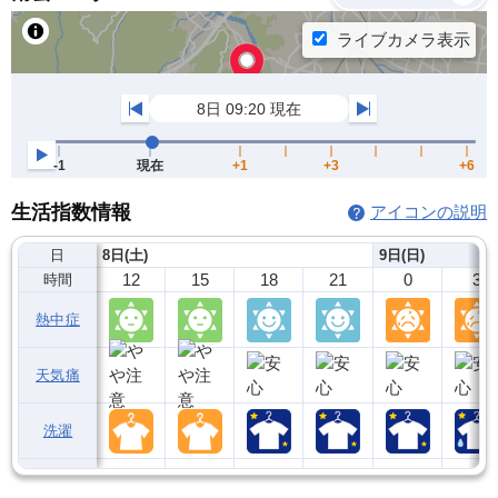
生活指数情報
アイコンの説明
日
8日(土)
9日(日)
12
15
18
21
0
3
時間
熱中症
天気痛
洗濯