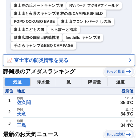
富士見の丘オートキャンプ場
RVパーク フジRVフィールド
富士山と夜景のキャンプ場 桂の森 CAMPERSFIELD
POPO OOKUBO BASE
富士山フロントパーク しの坂
富士山こどもの国
ららぽーと沼津
愛鷹広域公園多目的競技場
foothills キャンプ場
手ぶらキャンプ＆BBQ CAMPAGE
富士市の防災情報を見る
静岡県のアメダスランキング
もっと見る
気温
降水量
風
降雪量
湿度
順位
地点
観測値
静岡
12:54
1
佐久間
35.0℃
静岡
11:45
2
天竜
34.9℃
静岡
11:19
3
三島
34.4℃
最新のお天気ニュース
もっと読む