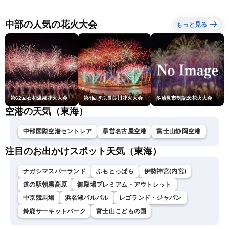
リラ雷雨最新見解・令和8
性
に要警戒（2026.08.08
年熊本地震情報〈ウェザー
16:00）
ニュースLiVEイブニング・
中部の人気の花火大会
もっと見る
小川千奈／芳野達郎〉
第62回石和温泉花火大会
第4回ぎふ長良川花火大会
多治見市制記念花火大会
空港の天気（東海）
中部国際空港セントレア
県営名古屋空港
富士山静岡空港
注目のお出かけスポット天気（東海）
ナガシマスパーランド
ふもとっぱら
伊勢神宮(内宮)
道の駅朝霧高原
御殿場プレミアム・アウトレット
中京競馬場
浜名湖パルパル
レゴランド・ジャパン
鈴鹿サーキットパーク
富士山こどもの国