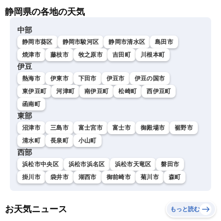
静岡県の各地の天気
中部
静岡市葵区
静岡市駿河区
静岡市清水区
島田市
焼津市
藤枝市
牧之原市
吉田町
川根本町
伊豆
熱海市
伊東市
下田市
伊豆市
伊豆の国市
東伊豆町
河津町
南伊豆町
松崎町
西伊豆町
函南町
東部
沼津市
三島市
富士宮市
富士市
御殿場市
裾野市
清水町
長泉町
小山町
西部
浜松市中央区
浜松市浜名区
浜松市天竜区
磐田市
掛川市
袋井市
湖西市
御前崎市
菊川市
森町
お天気ニュース
もっと読む