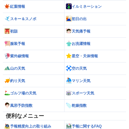
紅葉情報
イルミネーション
スキー＆スノボ
初日の出
初詣
天気痛予報
服装予報
お洗濯情報
紫外線情報
星空・天体情報
山の天気
空の天気
釣り天気
マリン天気
ゴルフ場の天気
スポーツ天気
風邪予防指数
乾燥指数
便利なメニュー
予報精度向上の取り組み
予報に関するFAQ