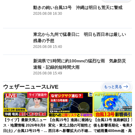
動きの鈍い台風13号 沖縄は明日も荒天に警戒
2026.08.08 16:30
東北から九州で猛暑日に 明日も西日本は厳しい
残暑の予想
2026.08.08 15:40
新潟県で1時間に約100mmの猛烈な雨 気象防災
速報・記録的短時間大雨
2026.08.08 15:49
ウェザーニュースLiVE
もっと見る
ライブ放送中
【ライブ】最新天気ニュー
【台風15号】進路に複雑な
【台風13号 進路解説】
ス・地震情報 2026年8月8
変化・東北上陸の可能性と
後も影響長期化・奄美大
日(土) ／台風13号15号・ゲ
西日本へ影響拡大の不確実
で総雨量400mm超・高