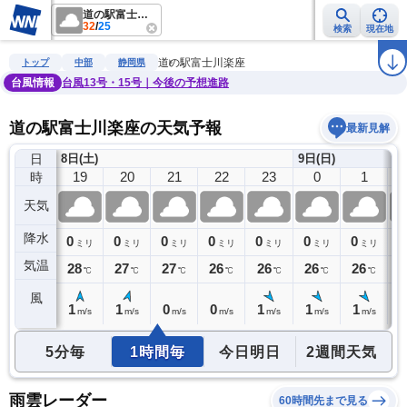
道の駅富士川楽座
32
/
25
検索
現在地
雨雲レーダー
台風情報
地震情報
警報・注意報
2週間天気
ラ
道の駅富士川楽座
トップ
中部
静岡県
台風情報
台風13号・15号｜今後の予想進路
道の駅富士川楽座の天気予報
最新見解
日
8日(土)
9日(日)
18
19
20
21
22
23
0
1
時
天気
降水
0
0
0
0
0
0
0
0
0
ミリ
ミリ
ミリ
ミリ
ミリ
ミリ
ミリ
ミリ
気温
29
28
27
27
26
26
26
26
2
℃
℃
℃
℃
℃
℃
℃
℃
風
2
1
1
0
0
1
1
1
1
m/s
m/s
m/s
m/s
m/s
m/s
m/s
m/s
5分毎
1時間毎
今日明日
2週間天気
雨雲レーダー
60時間先まで見る