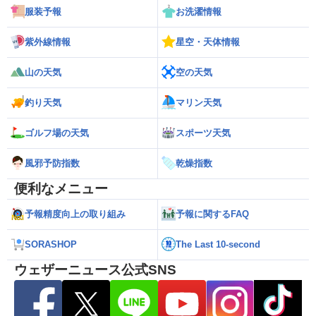
服装予報
お洗濯情報
紫外線情報
星空・天体情報
山の天気
空の天気
釣り天気
マリン天気
ゴルフ場の天気
スポーツ天気
風邪予防指数
乾燥指数
便利なメニュー
予報精度向上の取り組み
予報に関するFAQ
SORASHOP
The Last 10-second
ウェザーニュース公式SNS