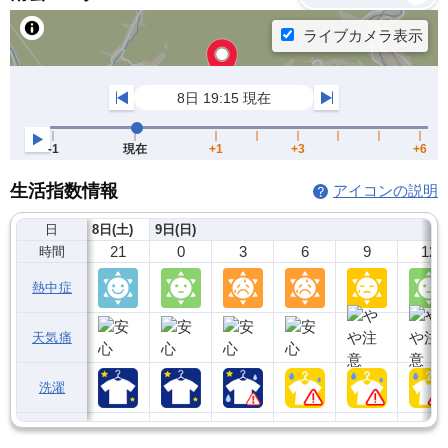
生活指数情報
アイコンの説明
日
8日(土)
9日(日)
21
0
3
6
9
12
時間
熱中症
天気痛
洗濯