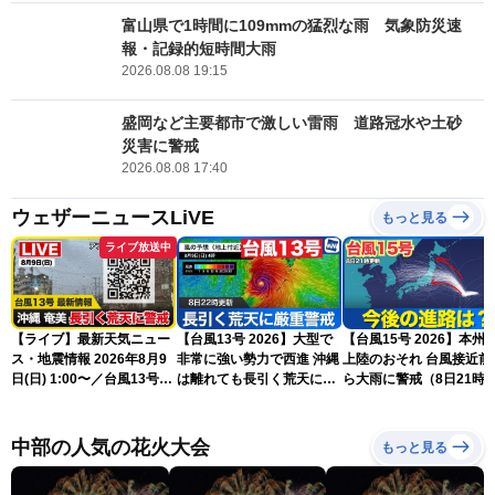
富山県で1時間に109mmの猛烈な雨 気象防災速
報・記録的短時間大雨
2026.08.08 19:15
盛岡など主要都市で激しい雷雨 道路冠水や土砂
災害に警戒
2026.08.08 17:40
ウェザーニュースLiVE
もっと見る
ライブ放送中
【ライブ】最新天気ニュー
【台風13号 2026】大型で
【台風15号 2026】本州
ス・地震情報 2026年8月9
非常に強い勢力で西進 沖縄
上陸のおそれ 台風接近前
日(日) 1:00〜／台風13号・
は離れても長引く荒天に厳
ら大雨に警戒（8日21時
15号情報 令和8年熊本地
重警戒(8日22時更新)
新）
震情報〈ウェザーニュース
LiVE〉
中部の人気の花火大会
もっと見る