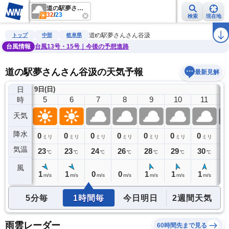
道の駅夢さんさん谷汲
32
/
23
検索
現在地
雨雲レーダー
台風情報
地震情報
警報・注意報
2週間天気
ラ
道の駅夢さんさん谷汲
トップ
中部
岐阜県
台風情報
台風13号・15号｜今後の予想進路
道の駅夢さんさん谷汲の天気予報
最新見解
日
9日(日)
4
5
6
7
8
9
10
11
時
天気
降水
0
0
0
0
0
0
0
0
0
ミリ
ミリ
ミリ
ミリ
ミリ
ミリ
ミリ
ミリ
気温
24
23
23
24
26
28
29
30
3
℃
℃
℃
℃
℃
℃
℃
℃
風
1
1
1
0
0
1
1
1
1
m/s
m/s
m/s
m/s
m/s
m/s
m/s
m/s
5分毎
1時間毎
今日明日
2週間天気
雨雲レーダー
60時間先まで見る