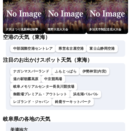
片貝まつり浅原神社秋季例大祭奉納大煙火
熊野大花火大会
多治見市制記念花火大会
空港の天気（東海）
中部国際空港セントレア
県営名古屋空港
富士山静岡空港
注目のお出かけスポット天気（東海）
ナガシマスパーランド
ふもとっぱら
伊勢神宮(内宮)
道の駅朝霧高原
中京競馬場
岐阜メモリアルセンター長良川競技場
御殿場プレミアム・アウトレット
浜名湖パルパル
レゴランド・ジャパン
鈴鹿サーキットパーク
岐阜県の各地の天気
美濃地方