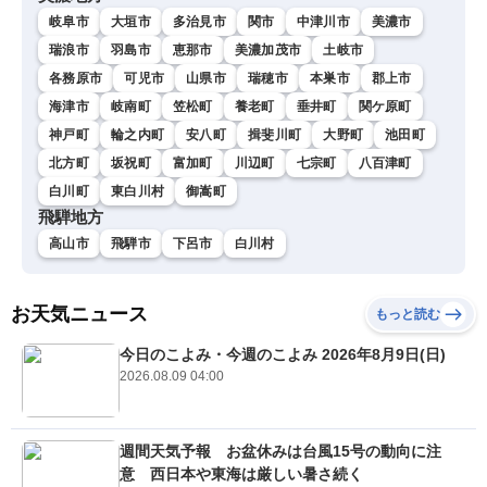
岐阜市
大垣市
多治見市
関市
中津川市
美濃市
瑞浪市
羽島市
恵那市
美濃加茂市
土岐市
各務原市
可児市
山県市
瑞穂市
本巣市
郡上市
海津市
岐南町
笠松町
養老町
垂井町
関ケ原町
神戸町
輪之内町
安八町
揖斐川町
大野町
池田町
北方町
坂祝町
富加町
川辺町
七宗町
八百津町
白川町
東白川村
御嵩町
飛騨地方
高山市
飛騨市
下呂市
白川村
お天気ニュース
もっと読む
今日のこよみ・今週のこよみ 2026年8月9日(日)
2026.08.09 04:00
週間天気予報 お盆休みは台風15号の動向に注
意 西日本や東海は厳しい暑さ続く