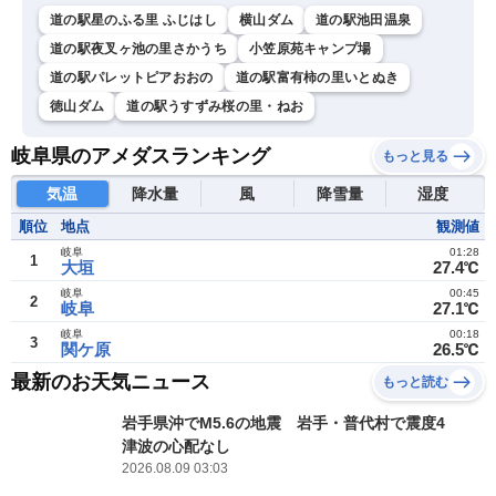
道の駅星のふる里 ふじはし
横山ダム
道の駅池田温泉
道の駅夜叉ヶ池の里さかうち
小笠原苑キャンプ場
道の駅パレットピアおおの
道の駅富有柿の里いとぬき
徳山ダム
道の駅うすずみ桜の里・ねお
岐阜県のアメダスランキング
もっと見る
気温
降水量
風
降雪量
湿度
順位
地点
観測値
岐阜
01:28
1
大垣
27.4℃
岐阜
00:45
2
岐阜
27.1℃
岐阜
00:18
3
関ケ原
26.5℃
最新のお天気ニュース
もっと読む
岩手県沖でM5.6の地震 岩手・普代村で震度4
津波の心配なし
2026.08.09 03:03