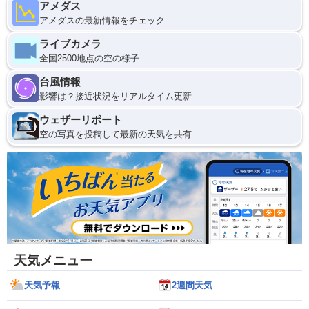
アメダス
アメダスの最新情報をチェック
ライブカメラ
全国2500地点の空の様子
台風情報
影響は？接近状況をリアルタイム更新
ウェザーリポート
空の写真を投稿して最新の天気を共有
天気メニュー
天気予報
2週間天気