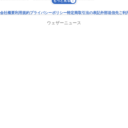
8月9日(日)06:58
8月9日(日)06:55
8月9日(日)06:53
もっと見る
会社概要
利用規約
プライバシーポリシー
特定商取引法の表記
外部送信先
ご利
ウェザーニュース