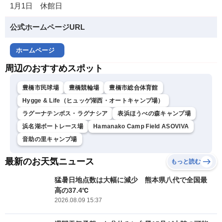
1月1日 休館日
公式ホームページURL
ホームページ
周辺のおすすめスポット
豊橋市民球場
豊橋競輪場
豊橋市総合体育館
Hygge & Life（ヒュッゲ湖西・オートキャンプ場）
ラグーナテンボス・ラグナシア
表浜ほうべの森キャンプ場
浜名湖ボートレース場
Hamanako Camp Field ASOVIVA
音助の里キャンプ場
最新のお天気ニュース
もっと読む
猛暑日地点数は大幅に減少 熊本県八代で全国最
高の37.4℃
2026.08.09 15:37