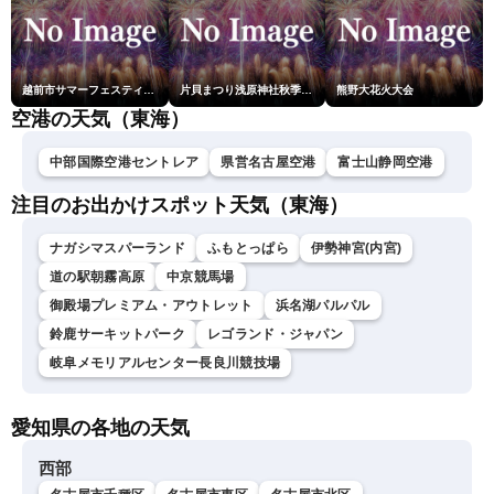
越前市サマーフェスティバル花火大会
片貝まつり浅原神社秋季例大祭奉納大煙火
熊野大花火大会
空港の天気（東海）
中部国際空港セントレア
県営名古屋空港
富士山静岡空港
注目のお出かけスポット天気（東海）
ナガシマスパーランド
ふもとっぱら
伊勢神宮(内宮)
道の駅朝霧高原
中京競馬場
御殿場プレミアム・アウトレット
浜名湖パルパル
鈴鹿サーキットパーク
レゴランド・ジャパン
岐阜メモリアルセンター長良川競技場
愛知県の各地の天気
西部