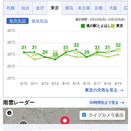
札幌
仙台
金沢
東京
横浜
名古屋
京都
大阪
広
集計期間：8月10日(月)～8月19日(水)
最高気温
最低気温
道の駅とよはし
東京
東京の天気を見る
雨雲レーダー
60時間先まで見る