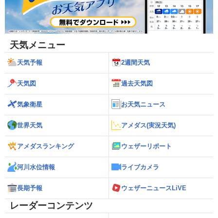
天気メニュー
天気予報
2週間天気
天気図
過去天気図
気象衛星
お天気ニュース
世界天気
アメダス(実況天気)
アメダスランキング
ウェザーリポート
河川水位情報
ライブカメラ
長期予報
ウェザーニュースLiVE
レーダーコンテンツ