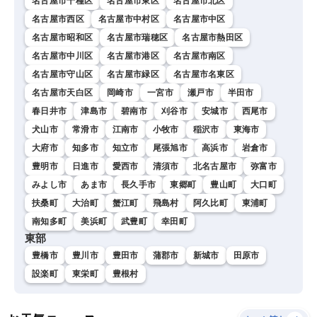
名古屋市千種区
名古屋市東区
名古屋市北区
名古屋市西区
名古屋市中村区
名古屋市中区
名古屋市昭和区
名古屋市瑞穂区
名古屋市熱田区
名古屋市中川区
名古屋市港区
名古屋市南区
名古屋市守山区
名古屋市緑区
名古屋市名東区
名古屋市天白区
岡崎市
一宮市
瀬戸市
半田市
春日井市
津島市
碧南市
刈谷市
安城市
西尾市
犬山市
常滑市
江南市
小牧市
稲沢市
東海市
大府市
知多市
知立市
尾張旭市
高浜市
岩倉市
豊明市
日進市
愛西市
清須市
北名古屋市
弥富市
みよし市
あま市
長久手市
東郷町
豊山町
大口町
扶桑町
大治町
蟹江町
飛島村
阿久比町
東浦町
南知多町
美浜町
武豊町
幸田町
東部
豊橋市
豊川市
豊田市
蒲郡市
新城市
田原市
設楽町
東栄町
豊根村