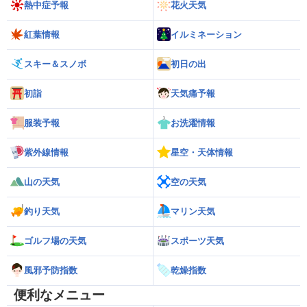
熱中症予報
花火天気
紅葉情報
イルミネーション
スキー＆スノボ
初日の出
初詣
天気痛予報
服装予報
お洗濯情報
紫外線情報
星空・天体情報
山の天気
空の天気
釣り天気
マリン天気
ゴルフ場の天気
スポーツ天気
風邪予防指数
乾燥指数
便利なメニュー