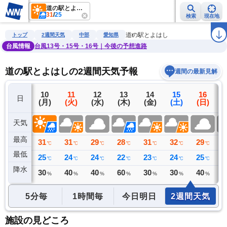
道の駅とよはし
31
/
25
検索
現在地
雨雲レーダー
台風情報
地震情報
警報・注意報
2週間天気
ラ
道の駅とよはし
トップ
2週間天気
中部
愛知県
台風情報
台風13号・15号・16号｜今後の予想進路
道の駅とよはしの2週間天気予報
週間の最新見解
9
10
11
12
13
14
15
16
日
(日)
(月)
(火)
(水)
(木)
(金)
(土)
(日)
(
天気
最高
31
31
31
29
28
31
32
29
3
℃
℃
℃
℃
℃
℃
℃
℃
最低
25
25
24
24
22
23
24
25
2
℃
℃
℃
℃
℃
℃
℃
℃
降水
1
30
40
40
60
30
30
40
4
ミリ
%
%
%
%
%
%
%
5分毎
1時間毎
今日明日
2週間天気
施設の見どころ