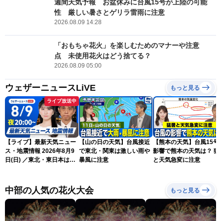
週間天気予報 お盆休みに台風15号が上陸の可能
性 厳しい暑さとゲリラ雷雨に注意
2026.08.09 14:28
「おもちゃ花火」を楽しむためのマナーや注意
点 未使用花火はどう捨てる？
2026.08.09 05:00
ウェザーニュースLiVE
もっと見る
ライブ放送中
【ライブ】最新天気ニュー
【山の日の天気】台風接近
【熊本の天気】台風15号
ス・地震情報 2026年8月9
で東北・関東は激しい雨や
影響で熊本の天気は？ 猛
日(日) ／東北・東日本は急
暴風に注意
と天気急変に注意
な雷雨に注意〈ウェザーニ
ュースLiVEムーン・駒木結
衣／芳野達郎〉
中部の人気の花火大会
もっと見る