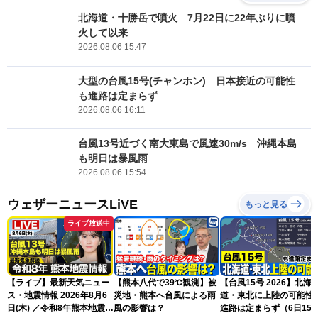
北海道・十勝岳で噴火 7月22日に22年ぶりに噴
火して以来
2026.08.06 15:47
大型の台風15号(チャンホン) 日本接近の可能性
も進路は定まらず
2026.08.06 16:11
台風13号近づく南大東島で風速30m/s 沖縄本島
も明日は暴風雨
2026.08.06 15:54
ウェザーニュースLiVE
もっと見る
ライブ放送中
【ライブ】最新天気ニュー
【熊本八代で39℃観測】被
【台風15号 2026】北海
ス・地震情報 2026年8月6
災地・熊本へ台風による雨
道・東北に上陸の可能性
日(木) ／令和8年熊本地震情
風の影響は？
進路は定まらず（6日15