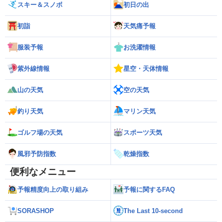
スキー＆スノボ
初日の出
初詣
天気痛予報
服装予報
お洗濯情報
紫外線情報
星空・天体情報
山の天気
空の天気
釣り天気
マリン天気
ゴルフ場の天気
スポーツ天気
風邪予防指数
乾燥指数
便利なメニュー
予報精度向上の取り組み
予報に関するFAQ
SORASHOP
The Last 10-second