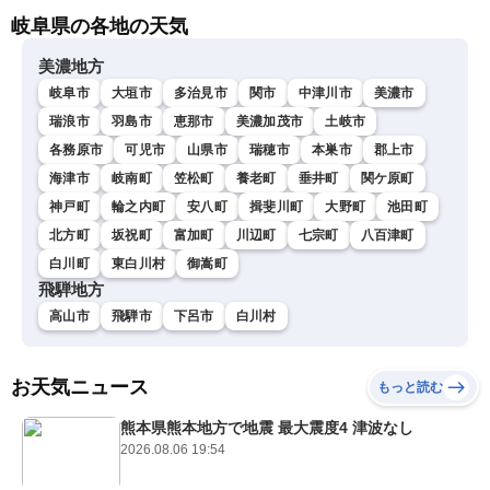
岐阜県の各地の天気
美濃地方
岐阜市
大垣市
多治見市
関市
中津川市
美濃市
瑞浪市
羽島市
恵那市
美濃加茂市
土岐市
各務原市
可児市
山県市
瑞穂市
本巣市
郡上市
海津市
岐南町
笠松町
養老町
垂井町
関ケ原町
神戸町
輪之内町
安八町
揖斐川町
大野町
池田町
北方町
坂祝町
富加町
川辺町
七宗町
八百津町
白川町
東白川村
御嵩町
飛騨地方
高山市
飛騨市
下呂市
白川村
お天気ニュース
もっと読む
熊本県熊本地方で地震 最大震度4 津波なし
2026.08.06 19:54