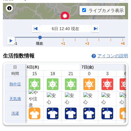
生活指数情報
アイコンの説明
日
6日(木)
7日(金)
15
18
21
0
3
6
時間
熱中症
天気痛
洗濯