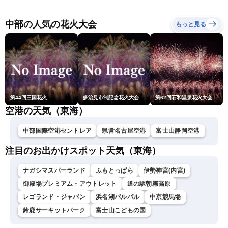
報 沖縄・奄美を台風13号
更新）
が直撃〈ウェザーニュース
LiVEムーン・駒木結衣／本
中部の人気の花火大会
もっと見る
田竜也〉
第44回三国花火
多治見市制記念花火大会
第62回石和温泉花火大会
空港の天気（東海）
中部国際空港セントレア
県営名古屋空港
富士山静岡空港
注目のお出かけスポット天気（東海）
ナガシマスパーランド
ふもとっぱら
伊勢神宮(内宮)
御殿場プレミアム・アウトレット
道の駅朝霧高原
レゴランド・ジャパン
浜名湖パルパル
中京競馬場
鈴鹿サーキットパーク
富士山こどもの国