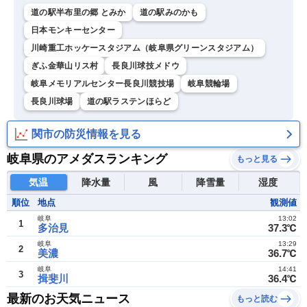
道の駅半布里の郷 とみか
道の駅みのかも
日本モンキーセンター
川崎重工ホッケースタジアム（岐阜県グリーンスタジアム）
ぎふ金華山リス村
長良川球技メドウ
岐阜メモリアルセンター長良川競技場
岐阜競輪場
長良川球場
道の駅ラステンほらど
関市の防災情報を見る
岐阜県のアメダスランキング
もっと見る
気温
降水量
風
降雪量
湿度
順位
地点
観測値
岐阜
13:02
1
多治見
37.3℃
岐阜
13:29
2
美濃
36.7℃
岐阜
14:41
3
揖斐川
36.4℃
最新のお天気ニュース
もっと読む