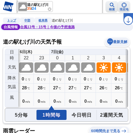
道の駅むげ川
35
/
24
検索
現在地
雨雲レーダー
台風情報
地震情報
警報・注意報
2週間天気
ラ
道の駅むげ川
トップ
中部
岐阜県
台風情報
台風13号・15号｜今後の予想進路
道の駅むげ川の天気予報
最新見解
日
6日(木)
7日(金)
21
22
23
0
1
2
3
4
時
天気
降水
0
0
0
0
0
0
0
0
0
ミリ
ミリ
ミリ
ミリ
ミリ
ミリ
ミリ
ミリ
気温
29
28
28
27
27
27
26
26
2
℃
℃
℃
℃
℃
℃
℃
℃
風
0
0
0
0
0
0
0
0
0
m/s
m/s
m/s
m/s
m/s
m/s
m/s
m/s
5分毎
1時間毎
今日明日
2週間天気
雨雲レーダー
60時間先まで見る