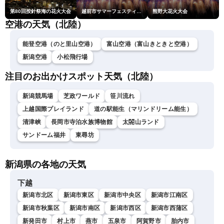
第80回按針祭海の花火大会
越前市サマーフェスティバル花火大会
熊野大花火大会
空港の天気（北陸）
能登空港（のと里山空港）
富山空港（富山きときと空港）
新潟空港
小松飛行場
注目のお出かけスポット天気（北陸）
新潟競馬場
芝政ワールド
笹川流れ
上越国際プレイランド
道の駅能生（マリンドリーム能生）
清津峡
長岡市寺泊水族博物館
太閤山ランド
サンドーム福井
東尋坊
新潟県の各地の天気
下越
新潟市北区
新潟市東区
新潟市中央区
新潟市江南区
新潟市秋葉区
新潟市南区
新潟市西区
新潟市西蒲区
新発田市
村上市
燕市
五泉市
阿賀野市
胎内市