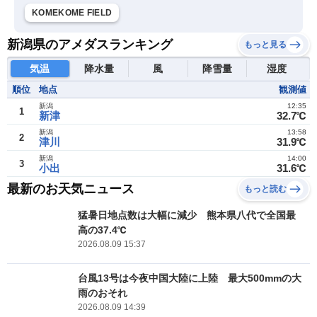
KOMEKOME FIELD
新潟県のアメダスランキング
もっと見る
気温
降水量
風
降雪量
湿度
順位
地点
観測値
新潟
12:35
1
新津
32.7℃
新潟
13:58
2
津川
31.9℃
新潟
14:00
3
小出
31.6℃
最新のお天気ニュース
もっと読む
猛暑日地点数は大幅に減少 熊本県八代で全国最
高の37.4℃
2026.08.09 15:37
台風13号は今夜中国大陸に上陸 最大500mmの大
雨のおそれ
2026.08.09 14:39