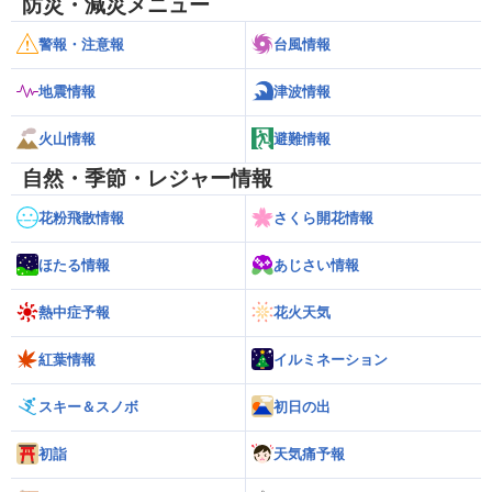
防災・減災メニュー
警報・注意報
台風情報
地震情報
津波情報
火山情報
避難情報
自然・季節・レジャー情報
花粉飛散情報
さくら開花情報
ほたる情報
あじさい情報
熱中症予報
花火天気
紅葉情報
イルミネーション
スキー＆スノボ
初日の出
初詣
天気痛予報