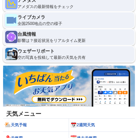
アメダス
アメダスの最新情報をチェック
ライブカメラ
全国2500地点の空の様子
台風情報
影響は？接近状況をリアルタイム更新
ウェザーリポート
空の写真を投稿して最新の天気を共有
天気メニュー
天気予報
2週間天気