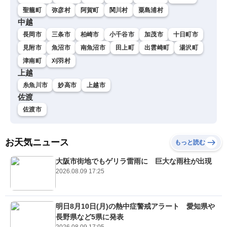
聖籠町
弥彦村
阿賀町
関川村
粟島浦村
中越
長岡市
三条市
柏崎市
小千谷市
加茂市
十日町市
見附市
魚沼市
南魚沼市
田上町
出雲崎町
湯沢町
津南町
刈羽村
上越
糸魚川市
妙高市
上越市
佐渡
佐渡市
お天気ニュース
もっと読む
大阪市街地でもゲリラ雷雨に 巨大な雨柱が出現
2026.08.09 17:25
明日8月10日(月)の熱中症警戒アラート 愛知県や
長野県など5県に発表
2026.08.09 17:05