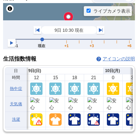
生活指数情報
アイコンの説明
日
9日(日)
10日(月)
12
15
18
21
0
3
時間
熱中症
天気痛
洗濯