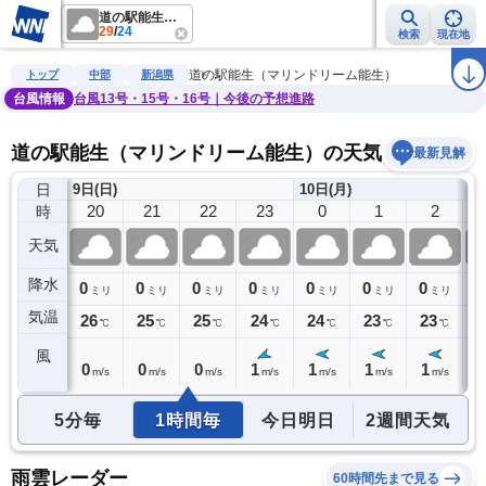
道の駅能生（マリンドリーム能生）
29
/
24
検索
現在地
雨雲レーダー
台風情報
地震情報
警報・注意報
2週間天気
ラ
道の駅能生（マリンドリーム能生）
トップ
中部
新潟県
台風情報
台風13号・15号・16号｜今後の予想進路
道の駅能生（マリンドリーム能生）の天気予報
最新見解
日
9日(日)
10日(月)
19
20
21
22
23
0
1
2
時
天気
降水
0
0
0
0
0
0
0
0
0
ミリ
ミリ
ミリ
ミリ
ミリ
ミリ
ミリ
ミリ
気温
26
26
25
25
24
24
23
23
2
℃
℃
℃
℃
℃
℃
℃
℃
風
0
0
0
0
1
1
1
1
1
m/s
m/s
m/s
m/s
m/s
m/s
m/s
m/s
5分毎
1時間毎
今日明日
2週間天気
雨雲レーダー
60時間先まで見る