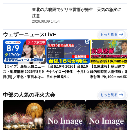
東北の広範囲でゲリラ雷雨が発生 天気の急変に
注意
2026.08.09 14:54
ウェザーニュースLiVE
もっと見る
ライブ放送中
【ライブ】最新天気ニュー
【台風16号 2026】台風16
【気象速報】秋田県で「
ス・地震情報 2026年8月9
号(ペイロー)発生 今月3つ
録的短時間大雨情報」湯
日(日) ／東北・東日本は急
目の台風発生に
市付近で約100mmの猛
な雷雨に注意〈ウェザーニ
な雨
ュースLiVEイブニング・戸
北美月／芳野達郎〉
中部の人気の花火大会
もっと見る