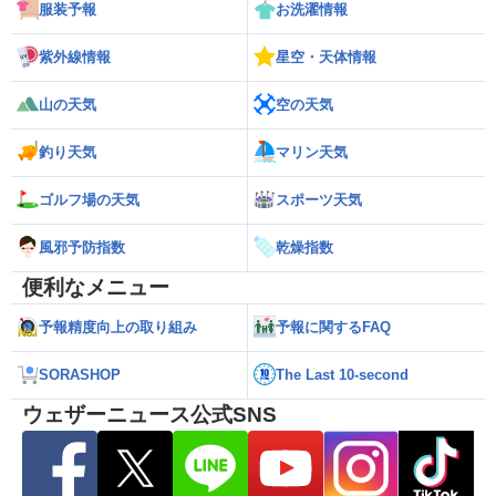
服装予報
お洗濯情報
紫外線情報
星空・天体情報
山の天気
空の天気
釣り天気
マリン天気
ゴルフ場の天気
スポーツ天気
風邪予防指数
乾燥指数
便利なメニュー
予報精度向上の取り組み
予報に関するFAQ
SORASHOP
The Last 10-second
ウェザーニュース公式SNS