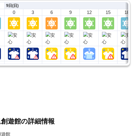
9日(日)
0
3
6
9
12
15
18
里創遊館の詳細情報
創遊館