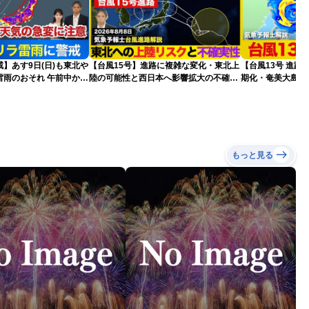
】あす9日(日)も東北や
【台風15号】進路に複雑な変化・東北上
【台風13号 進路
雷雨のおそれ 午前中から
陸の可能性と西日本へ影響拡大の不確実
期化・奄美大島で
険も
性
波に要警戒（2026.0
もっと見る