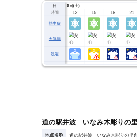
日
8日(土)
12
15
18
21
時間
熱中症
天気痛
洗濯
道の駅井波 いなみ木彫りの
地点名称
道の駅井波 いなみ木彫りの里