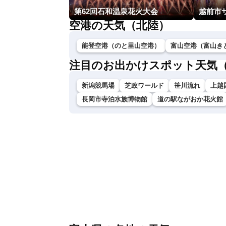
第62回石和温泉花火大会
空港の天気（北陸）
能登空港（のと里山空港）
富山空港（富山き
注目のお出かけスポット天気
新潟競馬場
芝政ワールド
笹川流れ
上越
長岡市寺泊水族博物館
道の駅ながおか花火館