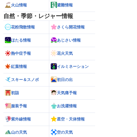
火山情報
避難情報
自然・季節・レジャー情報
花粉飛散情報
さくら開花情報
ほたる情報
あじさい情報
熱中症予報
花火天気
紅葉情報
イルミネーション
スキー＆スノボ
初日の出
初詣
天気痛予報
服装予報
お洗濯情報
紫外線情報
星空・天体情報
山の天気
空の天気