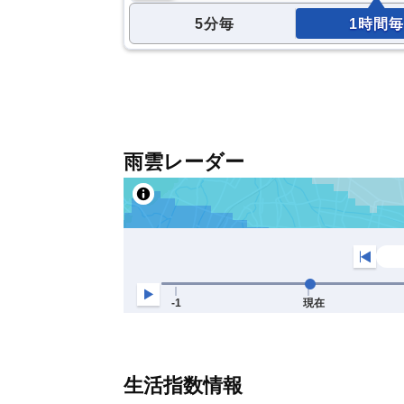
5分毎
1時間毎
雨雲レーダー
生活指数情報