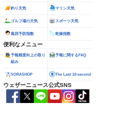
釣り天気
マリン天気
ゴルフ場の天気
スポーツ天気
解説】通過後も影響長
【猛烈な雨と激しい雷雨】新潟は線状降
【お盆と台風15号
総雨量400mm超・高
水帯が発生のおそれも＜気象防災速報・
それ 接近後はゲリ
風邪予防指数
乾燥指数
8.08 16:00）
記録的短時間大雨＞
便利なメニュー
予報精度向上の取り
予報に関するFAQ
組み
SORASHOP
The Last 10-second
ウェザーニュース公式SNS