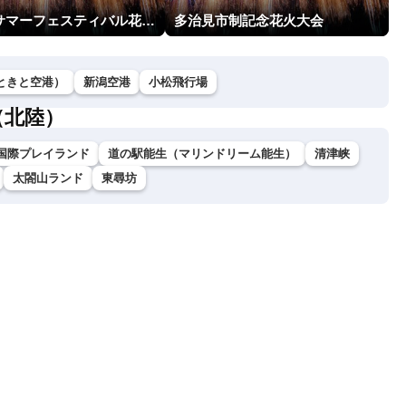
越前市サマーフェスティバル花火大会
多治見市制記念花火大会
ときと空港）
新潟空港
小松飛行場
（北陸）
国際プレイランド
道の駅能生（マリンドリーム能生）
清津峡
太閤山ランド
東尋坊