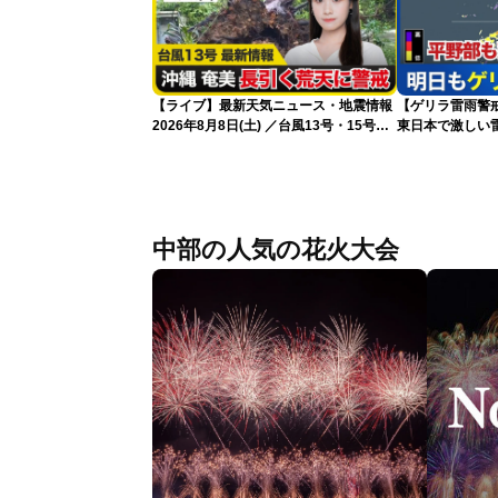
【ライブ】最新天気ニュース・地震情報
【ゲリラ雷雨警戒
2026年8月8日(土) ／台風13号・15号
東日本で激しい
ゲリラ雷雨最新見解 令和8年熊本地震
雨雲急発達の危
情報〈ウェザーニュースLiVEムーン・戸
北美月／芳野達郎〉
中部の人気の花火大会