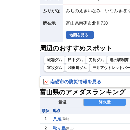
ふりがな
みちのえきいなみ いなみきぼ
所在地
富山県南砺市北川730
地図を見る
周辺のおすすめスポット
城端ダム
臼中ダム
刀利ダム
道の駅利賀
室牧ダム
和田川ダム
三井アウトレットパ
南砺市の防災情報を見る
富山県のアメダスランキング
気温
降水量
順位
地点
八尾
1
(
富山
)
秋ヶ島
2
(
富山
)