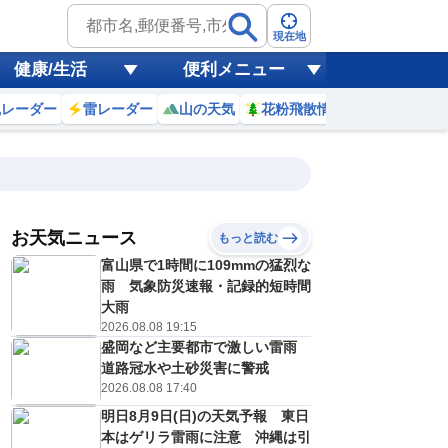
現在地
健康/生活
便利メニュー
風レーダー
雷レーダー
山の天気
花粉飛散情報
世界天気
お天気ニュース
もっと読む
富山県で1時間に109mmの猛烈な
0
11
12
13
14
15
16
17
18
雨 気象防災速報・記録的短時間
大雨
2026.08.08 19:15
盛岡など主要都市で激しい雷雨
0
0
0
0
0
0
0
0
ミリ
ミリ
ミリ
ミリ
ミリ
ミリ
ミリ
ミリ
ミリ
道路冠水や土砂災害に警戒
28
28
28
28
28
27
26
26
℃
℃
℃
℃
℃
℃
℃
℃
℃
2026.08.08 17:40
明日8月9日(日)の天気予報 東日
3
4
4
4
4
4
3
3
/s
m/s
m/s
m/s
m/s
m/s
m/s
m/s
m/s
本はゲリラ雷雨に注意 沖縄は引