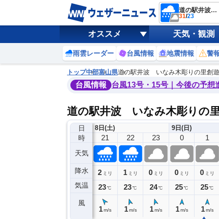
道の駅井波 いなみ木彫りの里創遊館
31
/
23
オススメ
天気・観測
雨雲レーダー
台風情報
地震情報
警
トップ
中部
富山県
道の駅井波 いなみ木彫りの里創
台風情報
台風13号・15号｜今後の予想
道の駅井波 いなみ木彫りの
日
8日(土)
9日(日)
17
18
19
20
21
22
23
0
1
時
天気
降水
5
29
9
2
1
0
0
0
ミリ
ミリ
ミリ
ミリ
ミリ
ミリ
ミリ
ミリ
ミリ
気温
26
24
24
23
23
23
24
25
25
℃
℃
℃
℃
℃
℃
℃
℃
℃
風
1
2
3
1
1
1
1
1
1
m/s
m/s
m/s
m/s
m/s
m/s
m/s
m/s
m/s