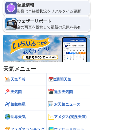
台風情報
10日(月)
影響は？接近状況をリアルタイム更新
21
0
ウェザーリポート
空の写真を投稿して最新の天気を共有
天気メニュー
天気予報
2週間天気
天気図
過去天気図
気象衛星
お天気ニュース
世界天気
アメダス(実況天気)
アメダスランキング
ウェザーリポート