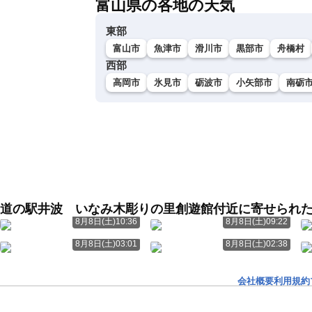
富山県の各地の天気
東部
富山市
魚津市
滑川市
黒部市
舟橋村
西部
高岡市
氷見市
砺波市
小矢部市
南砺
道の駅井波 いなみ木彫りの里創遊館付近に寄せられ
8月8日(土)10:36
8月8日(土)09:22
8月8日(土)03:01
8月8日(土)02:38
会社概要
利用規約