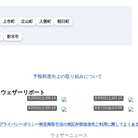
上市町
立山町
入善町
朝日町
市
射水市
予報精度向上の取り組みについて
たウェザーリポート
8月8日(土)09:14
8月8日(土)03:15
8月8日(土)00:10
8月7日(金)23:06
プライバシーポリシー
特定商取引法の表記
外部送信先
ご利用に際して
よくあ
ウェザーニュース