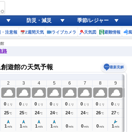
防災・減災
季節/レジャー
報・注意報
2週間天気
ライブカメラ
天気図
避難情報
遊館
進路
里創遊館の天気予報
最新見解
2
3
4
5
6
7
8
9
1
0
0
0
0
0
0
0
0
0
ミリ
ミリ
ミリ
ミリ
ミリ
ミリ
ミリ
ミリ
25
25
24
24
24
24
26
27
27
℃
℃
℃
℃
℃
℃
℃
℃
1
1
1
1
0
0
0
1
2
m/s
m/s
m/s
m/s
m/s
m/s
m/s
m/s
m