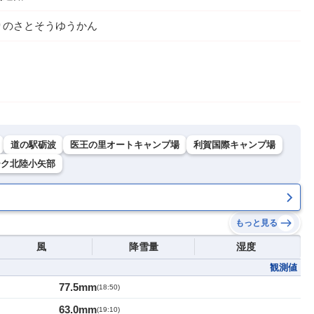
りのさとそうゆうかん
道の駅砺波
医王の里オートキャンプ場
利賀国際キャンプ場
ーク北陸小矢部
もっと見る
風
降雪量
湿度
観測値
77.5mm
(
18:50
)
63.0mm
(
19:10
)