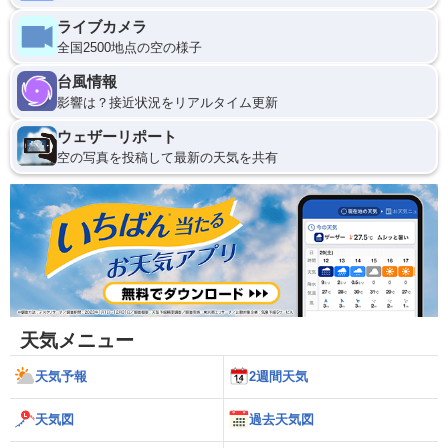
ライブカメラ
全国2500地点の空の様子
台風情報
影響は？接近状況をリアルタイム更新
ウェザーリポート
空の写真を投稿して最新の天気を共有
天気メニュー
天気予報
2週間天気
天気図
過去天気図