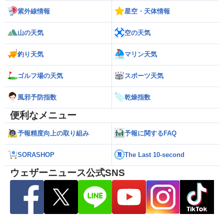
紫外線情報
星空・天体情報
山の天気
空の天気
釣り天気
マリン天気
ゴルフ場の天気
スポーツ天気
風邪予防指数
乾燥指数
便利なメニュー
予報精度向上の取り組み
予報に関するFAQ
SORASHOP
The Last 10-second
ウェザーニュース公式SNS