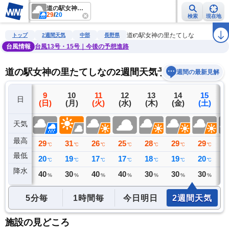
道の駅女神の里たてしな
29
/
20
検索
現在地
雨雲レーダー
台風情報
地震情報
警報・注意報
2週間天気
ラ
道の駅女神の里たてしな
トップ
2週間天気
中部
長野県
台風情報
台風13号・15号｜今後の予想進路
道の駅女神の里たてしなの2週間天気予報
週間の最新見解
8
9
10
11
12
13
14
15
日
(土)
(日)
(月)
(火)
(水)
(木)
(金)
(土)
(
天気
最高
33
29
31
26
25
28
29
29
2
℃
℃
℃
℃
℃
℃
℃
℃
最低
21
20
19
17
17
18
19
20
1
℃
℃
℃
℃
℃
℃
℃
℃
降水
13
40
30
40
40
30
30
30
3
ミリ
%
%
%
%
%
%
%
5分毎
1時間毎
今日明日
2週間天気
施設の見どころ