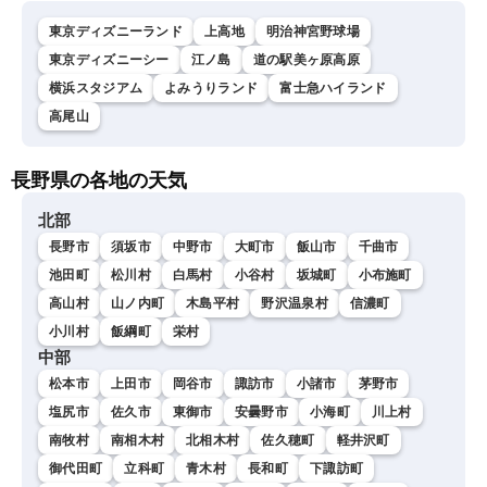
東京ディズニーランド
上高地
明治神宮野球場
東京ディズニーシー
江ノ島
道の駅美ヶ原高原
横浜スタジアム
よみうりランド
富士急ハイランド
高尾山
長野県の各地の天気
北部
長野市
須坂市
中野市
大町市
飯山市
千曲市
池田町
松川村
白馬村
小谷村
坂城町
小布施町
高山村
山ノ内町
木島平村
野沢温泉村
信濃町
小川村
飯綱町
栄村
中部
松本市
上田市
岡谷市
諏訪市
小諸市
茅野市
塩尻市
佐久市
東御市
安曇野市
小海町
川上村
南牧村
南相木村
北相木村
佐久穂町
軽井沢町
御代田町
立科町
青木村
長和町
下諏訪町