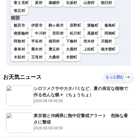
富士見町
原村
麻績村
生坂村
山形村
朝日村
筑北村
南部
飯田市
伊那市
駒ヶ根市
辰野町
箕輪町
飯島町
南箕輪村
中川村
宮田村
松川町
高森町
阿南町
阿智村
平谷村
根羽村
下條村
売木村
天龍村
泰阜村
喬木村
豊丘村
大鹿村
上松町
南木曽町
木祖村
王滝村
大桑村
木曽町
お天気ニュース
もっと読む
シロツメクサやカタバミなど、夏の身近な植物で
作る色んな蝶々（ちょうちょ）
2026.08.09 05:00
東京都と沖縄県に熱中症警戒アラート 危険な暑
さに警戒
2026.08.09 04:50