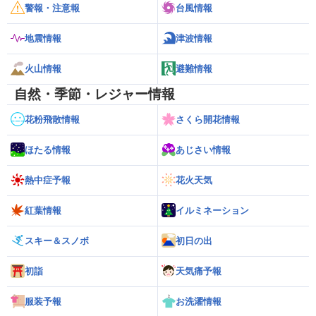
警報・注意報
台風情報
地震情報
津波情報
火山情報
避難情報
自然・季節・レジャー情報
花粉飛散情報
さくら開花情報
ほたる情報
あじさい情報
熱中症予報
花火天気
紅葉情報
イルミネーション
スキー＆スノボ
初日の出
初詣
天気痛予報
服装予報
お洗濯情報