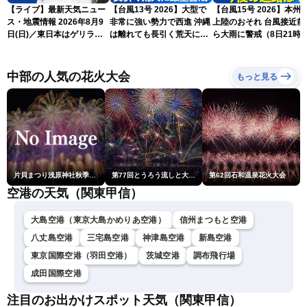
【ライブ】最新天気ニュー
【台風13号 2026】大型で
【台風15号 2026】本州
ス・地震情報 2026年8月9
非常に強い勢力で西進 沖縄
上陸のおそれ 台風接近前
日(日)／東日本はゲリラ雷
は離れても長引く荒天に厳
ら大雨に警戒（8日21時
雨に注意 沖縄は引き続き
重警戒(8日22時更新)
新）
暴風雨に警戒〈ウェザーニ
ュースLiVEモーニング・魚
中部の人気の花火大会
もっと見る
住茉由／山口剛央〉
片貝まつり浅原神社秋季例大祭奉納大煙火
第77回とうろう流しと大花火大会
第62回石和温泉花火大会
空港の天気（関東甲信）
大島空港（東京大島かめりあ空港）
信州まつもと空港
八丈島空港
三宅島空港
神津島空港
新島空港
東京国際空港（羽田空港）
茨城空港
調布飛行場
成田国際空港
注目のお出かけスポット天気（関東甲信）