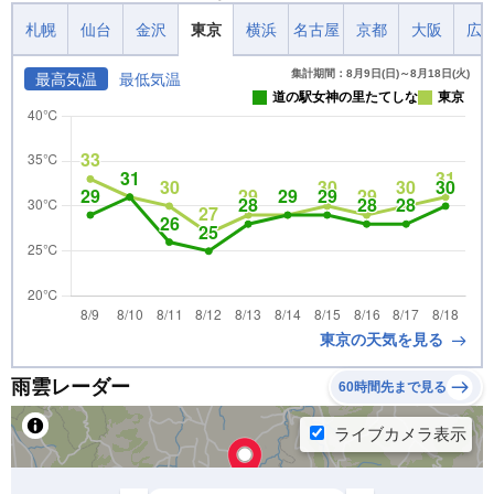
札幌
仙台
金沢
東京
横浜
名古屋
京都
大阪
広
集計期間：8月9日(日)～8月18日(火)
最高気温
最低気温
道の駅女神の里たてしな
東京
東京の天気を見る
雨雲レーダー
60時間先まで見る