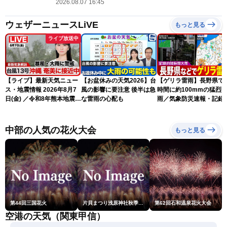
2026.08.07 16:45
ウェザーニュースLiVE
もっと見る
ライブ放送中
【ライブ】最新天気ニュー
【お盆休みの天気2026】台
【ゲリラ雷雨】長野県で
ス・地震情報 2026年8月7
風の影響に要注意 後半は急
時間に約100mmの猛烈
日(金) ／令和8年熊本地震情
な雷雨の心配も
雨／気象防災速報・記録
報 台風13号の影響に警戒
短時間大雨
〈ウェザーニュースLiVEム
ーン・駒木結衣／内藤邦
中部の人気の花火大会
もっと見る
裕〉
第44回三国花火
片貝まつり浅原神社秋季例大祭奉納大煙火
第62回石和温泉花火大会
空港の天気（関東甲信）