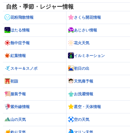
自然・季節・レジャー情報
花粉飛散情報
さくら開花情報
ほたる情報
あじさい情報
熱中症予報
花火天気
紅葉情報
イルミネーション
スキー＆スノボ
初日の出
初詣
天気痛予報
服装予報
お洗濯情報
紫外線情報
星空・天体情報
山の天気
空の天気
釣り天気
マリン天気