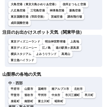
大島空港（東京大島かめりあ空港）
信州まつもと空港
八丈島空港
三宅島空港
神津島空港
新島空港
東京国際空港（羽田空港）
茨城空港
調布飛行場
成田国際空港
注目のお出かけスポット天気（関東甲信）
東京ディズニーランド
明治神宮野球場
上高地
東京ディズニーシー
江ノ島
道の駅美ヶ原高原
横浜スタジアム
よみうりランド
高尾山
富士急ハイランド
山梨県の各地の天気
中・西部
甲府市
山梨市
韮崎市
南アルプス市
北杜市
甲斐市
笛吹市
甲州市
中央市
市川三郷町
早川町
身延町
南部町
富士川町
昭和町
東部・富士五湖