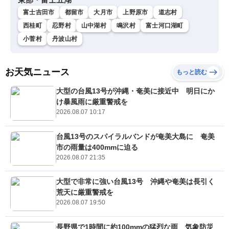
富士吉田市
都留市
大月市
上野原市
道志村
西桂町
忍野村
山中湖村
鳴沢村
富士河口湖町
小菅村
丹波山村
お天気ニュース
もっと読む
大型の台風13号が沖縄・奄美に接近中 明日にか
け暴風雨に厳重警戒を
2026.08.07 10:17
台風13号のスパイラルバンドが奄美大島に 奄美
市の雨量は400mmに迫る
2026.08.07 21:35
大型で非常に強い台風13号 沖縄や奄美は長引く
荒天に厳重警戒を
2026.08.07 19:50
長野県で1時間に約100mmの猛烈な雨 気象防災