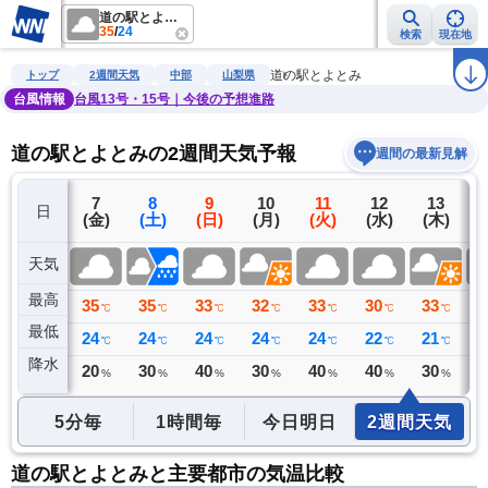
道の駅とよとみ
35
/
24
検索
現在地
雨雲レーダー
台風情報
地震情報
警報・注意報
2週間天気
ラ
道の駅とよとみ
トップ
2週間天気
中部
山梨県
台風情報
台風13号・15号｜今後の予想進路
道の駅とよとみの2週間天気予報
週間の最新見解
6
7
8
9
10
11
12
13
日
(木)
(金)
(土)
(日)
(月)
(火)
(水)
(木)
(
天気
最高
36
35
35
33
32
33
30
33
3
℃
℃
℃
℃
℃
℃
℃
℃
最低
25
24
24
24
24
24
22
21
2
℃
℃
℃
℃
℃
℃
℃
℃
降水
0
20
30
40
30
40
40
30
4
ミリ
%
%
%
%
%
%
%
5分毎
1時間毎
今日明日
2週間天気
道の駅とよとみと主要都市の気温比較