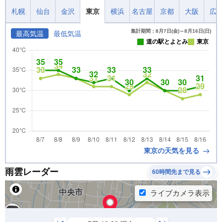
札幌
仙台
金沢
東京
横浜
名古屋
京都
大阪
広
集計期間：8月7日(金)～8月16日(日)
最高気温
最低気温
道の駅とよとみ
東京
東京の天気を見る
雨雲レーダー
60時間先まで見る