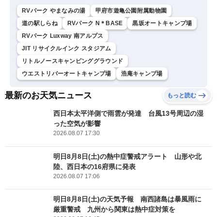
RVパーク やまなみの湯
甲府市遊亀公園附属動物園
道の駅しらね
RVパーク N＊BASE
黒坂オートキャンプ場
RVパーク Luxway 南アルプス
JIT リサイクルインク スタジアム
リトルノースキャンピンググラウンド
ウエストリバーオートキャンプ場
浩庵キャンプ場
最新のお天気ニュース
もっと読む
西日本太平洋側で雨雲が発達 台風13号周辺の湿
った空気が影響
2026.08.07 17:30
明日8月8日(土)の熱中症警戒アラート 山形や北
陸、西日本の16府県に発表
2026.08.07 17:06
明日8月8日(土)の天気予報 南西諸島は暴風雨に
厳重警戒 九州から関東は熱中症対策を