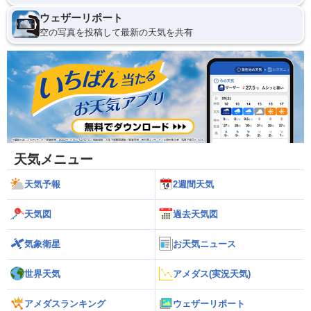
ウェザーリポート
空の写真を投稿して最新の天気を共有
天気メニュー
天気予報
2週間天気
天気図
過去天気図
気象衛星
お天気ニュース
世界天気
アメダス(実況天気)
アメダスランキング
ウェザーリポート