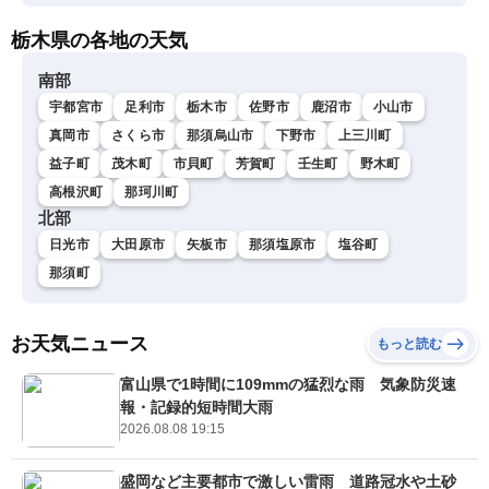
栃木県の各地の天気
南部
宇都宮市
足利市
栃木市
佐野市
鹿沼市
小山市
真岡市
さくら市
那須烏山市
下野市
上三川町
益子町
茂木町
市貝町
芳賀町
壬生町
野木町
高根沢町
那珂川町
北部
日光市
大田原市
矢板市
那須塩原市
塩谷町
那須町
お天気ニュース
もっと読む
富山県で1時間に109mmの猛烈な雨 気象防災速
報・記録的短時間大雨
2026.08.08 19:15
盛岡など主要都市で激しい雷雨 道路冠水や土砂