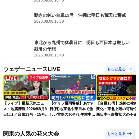
2026.08.08 16:40
動きの鈍い台風13号 沖縄は明日も荒天に警戒
2026.08.08 16:30
東北から九州で猛暑日に 明日も西日本は厳しい
残暑の予想
2026.08.08 15:40
ウェザーニュースLiVE
もっと見る
ライブ放送中
【ライブ】最新天気ニュー
【ゲリラ雷雨警戒】あす9
【台風15号】進路に複雑
ス・地震情報 2026年8月8
日(日)も東北や東日本で激
変化・東北上陸の可能性
日(土) ／台風13号・15号
しい雷雨のおそれ 午前中か
西日本へ影響拡大の不確
ゲリラ雷雨最新見解 令和
ら雨雲急発達の危険も
性
8年熊本地震情報〈ウェザ
ーニュースLiVEムーン・戸
関東の人気の花火大会
もっと見る
北美月／芳野達郎〉