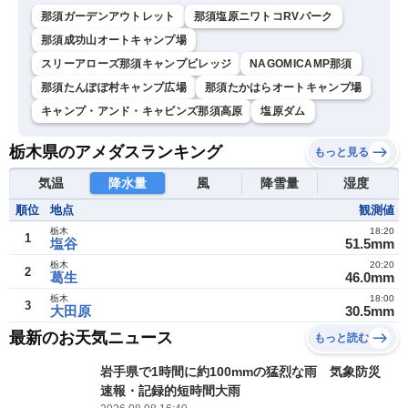
那須ガーデンアウトレット
那須塩原ニワトコRVパーク
那須成功山オートキャンプ場
スリーアローズ那須キャンプビレッジ
NAGOMICAMP那須
那須たんぽぽ村キャンプ広場
那須たかはらオートキャンプ場
キャンプ・アンド・キャビンズ那須高原
塩原ダム
栃木県のアメダスランキング
もっと見る
気温
降水量
風
降雪量
湿度
順位
地点
観測値
栃木
18:20
1
塩谷
51.5mm
栃木
20:20
2
葛生
46.0mm
栃木
18:00
3
大田原
30.5mm
最新のお天気ニュース
もっと読む
岩手県で1時間に約100mmの猛烈な雨 気象防災
速報・記録的短時間大雨