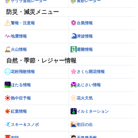
ゲリラ雷雨レーダー
黄砂レーダー
防災・減災メニュー
警報・注意報
台風情報
地震情報
津波情報
火山情報
避難情報
自然・季節・レジャー情報
花粉飛散情報
さくら開花情報
ほたる情報
あじさい情報
熱中症予報
花火天気
紅葉情報
イルミネーション
スキー＆スノボ
初日の出
初詣
天気痛予報