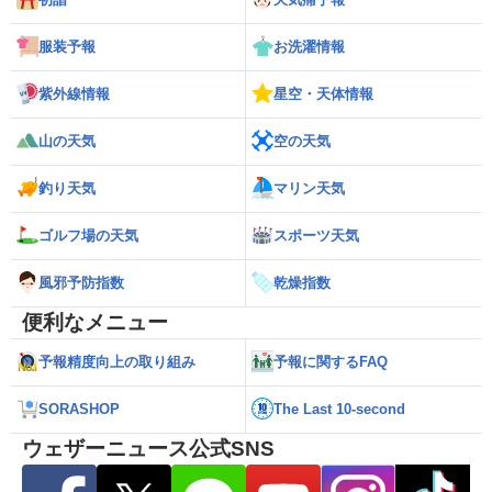
服装予報
お洗濯情報
紫外線情報
星空・天体情報
山の天気
空の天気
釣り天気
マリン天気
ゴルフ場の天気
スポーツ天気
風邪予防指数
乾燥指数
便利なメニュー
予報精度向上の取り組み
予報に関するFAQ
SORASHOP
The Last 10-second
ウェザーニュース公式SNS