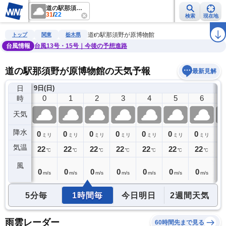
道の駅那須野が原博物館
31
/
22
検索
現在地
雨雲レーダー
台風情報
地震情報
警報・注意報
2週間天気
ラ
道の駅那須野が原博物館
トップ
関東
栃木県
台風情報
台風13号・15号｜今後の予想進路
道の駅那須野が原博物館の天気予報
最新見解
日
8日(土)
9日(日)
23
0
1
2
3
4
5
6
時
天気
降水
0
0
0
0
0
0
0
0
0
ミリ
ミリ
ミリ
ミリ
ミリ
ミリ
ミリ
ミリ
気温
22
22
22
22
22
22
22
22
2
℃
℃
℃
℃
℃
℃
℃
℃
風
0
0
0
0
0
0
0
0
1
m/s
m/s
m/s
m/s
m/s
m/s
m/s
m/s
5分毎
1時間毎
今日明日
2週間天気
雨雲レーダー
60時間先まで見る