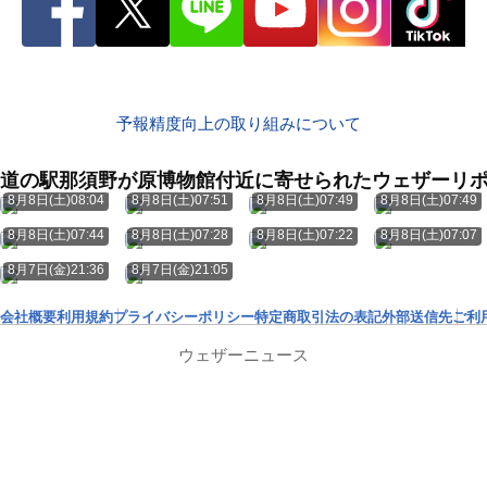
予報精度向上の取り組みについて
道の駅那須野が原博物館付近に寄せられたウェザーリ
8月8日(土)08:04
8月8日(土)07:51
8月8日(土)07:49
8月8日(土)07:49
8月8日(土)07:44
8月8日(土)07:28
8月8日(土)07:22
8月8日(土)07:07
8月7日(金)21:36
8月7日(金)21:05
会社概要
利用規約
プライバシーポリシー
特定商取引法の表記
外部送信先
ご利
ウェザーニュース