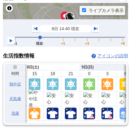
生活指数情報
アイコンの説明
日
8日(土)
9日(日)
15
18
21
0
3
6
時間
熱中症
天気痛
洗濯