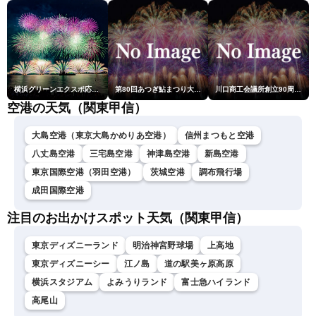
横浜グリーンエクスポ応援 みなとみらいフェスティバル「スカイシンフォニーinヨコハマ presented byコロワイド」
第80回あつぎ鮎まつり大花火大会
川口商工会議所創立90周年・青年部40周年・女性会30周年記念 第6回川口花火大会
空港の天気（関東甲信）
大島空港（東京大島かめりあ空港）
信州まつもと空港
八丈島空港
三宅島空港
神津島空港
新島空港
東京国際空港（羽田空港）
茨城空港
調布飛行場
成田国際空港
注目のお出かけスポット天気（関東甲信）
東京ディズニーランド
明治神宮野球場
上高地
東京ディズニーシー
江ノ島
道の駅美ヶ原高原
横浜スタジアム
よみうりランド
富士急ハイランド
高尾山