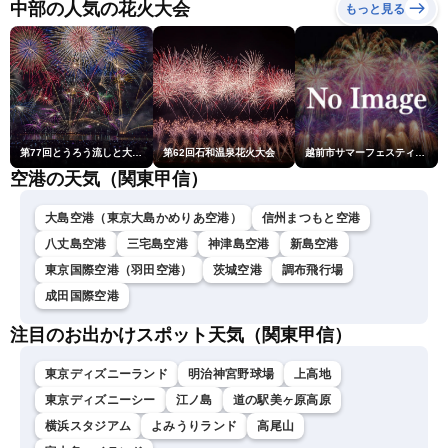
ーン・駒木結衣／内藤邦
中部の人気の花火大会
もっと見る
裕〉
第77回とうろう流しと大花火大会
第62回石和温泉花火大会
越前市サマーフェスティバル花火大会
空港の天気（関東甲信）
大島空港（東京大島かめりあ空港）
信州まつもと空港
八丈島空港
三宅島空港
神津島空港
新島空港
東京国際空港（羽田空港）
茨城空港
調布飛行場
成田国際空港
注目のお出かけスポット天気（関東甲信）
東京ディズニーランド
明治神宮野球場
上高地
東京ディズニーシー
江ノ島
道の駅美ヶ原高原
横浜スタジアム
よみうりランド
高尾山