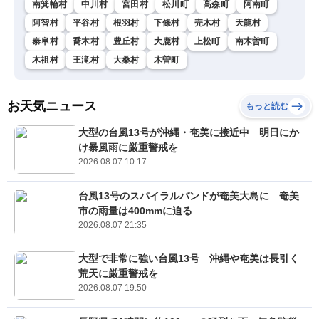
南箕輪村
中川村
宮田村
松川町
高森町
阿南町
阿智村
平谷村
根羽村
下條村
売木村
天龍村
泰阜村
喬木村
豊丘村
大鹿村
上松町
南木曽町
木祖村
王滝村
大桑村
木曽町
お天気ニュース
もっと読む
大型の台風13号が沖縄・奄美に接近中 明日にか
け暴風雨に厳重警戒を
2026.08.07 10:17
台風13号のスパイラルバンドが奄美大島に 奄美
市の雨量は400mmに迫る
2026.08.07 21:35
大型で非常に強い台風13号 沖縄や奄美は長引く
荒天に厳重警戒を
2026.08.07 19:50