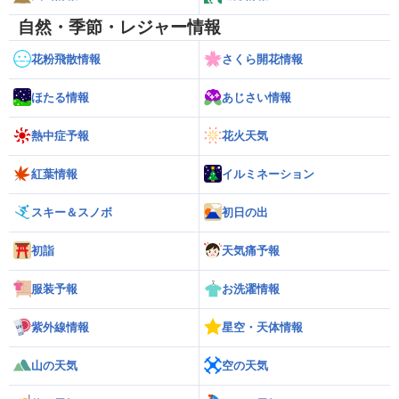
自然・季節・レジャー情報
花粉飛散情報
さくら開花情報
ほたる情報
あじさい情報
熱中症予報
花火天気
紅葉情報
イルミネーション
スキー＆スノボ
初日の出
初詣
天気痛予報
服装予報
お洗濯情報
紫外線情報
星空・天体情報
山の天気
空の天気