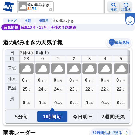
道の駅みまき
34
/
23
検索
現在地
雨雲レーダー
台風情報
地震情報
警報・注意報
2週間天気
ラ
道の駅みまき
トップ
中部
長野県
台風情報
台風13号・15号｜今後の予想進路
道の駅みまきの天気予報
最新見解
日
7日(金)
8日(土)
22
23
0
1
2
3
4
5
時
天気
降水
0
0
0
0
0
0
0
0
0
ミリ
ミリ
ミリ
ミリ
ミリ
ミリ
ミリ
ミリ
気温
25
25
24
24
23
22
22
22
2
℃
℃
℃
℃
℃
℃
℃
℃
風
0
0
0
0
0
0
0
0
0
m/s
m/s
m/s
m/s
m/s
m/s
m/s
m/s
5分毎
1時間毎
今日明日
2週間天気
雨雲レーダー
60時間先まで見る