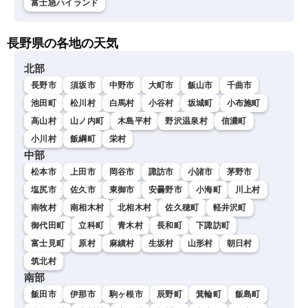
富士急ハイランド
長野県の各地の天気
北部
長野市
須坂市
中野市
大町市
飯山市
千曲市
池田町
松川村
白馬村
小谷村
坂城町
小布施町
高山村
山ノ内町
木島平村
野沢温泉村
信濃町
小川村
飯綱町
栄村
中部
松本市
上田市
岡谷市
諏訪市
小諸市
茅野市
塩尻市
佐久市
東御市
安曇野市
小海町
川上村
南牧村
南相木村
北相木村
佐久穂町
軽井沢町
御代田町
立科町
青木村
長和町
下諏訪町
富士見町
原村
麻績村
生坂村
山形村
朝日村
筑北村
南部
飯田市
伊那市
駒ヶ根市
辰野町
箕輪町
飯島町