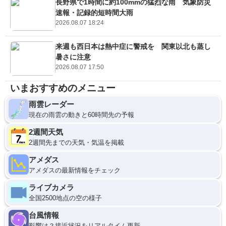
長野県で1時間に約100mmの猛烈な雨 気象防災
速報・記録的短時間大雨
2026.08.07 18:24
来週も西日本は熱中症に警戒を 関東以北も蒸し
暑さに注意
2026.08.07 17:50
いまおすすめのメニュー
雨雲レーダー
現在の雨雲の動きと60時間先の予報
2週間天気
2週間先までの天気・気温を掲載
アメダス
アメダスの最新情報をチェック
ライブカメラ
全国2500地点の空の様子
台風情報
影響は？接近状況をリアルタイム更新