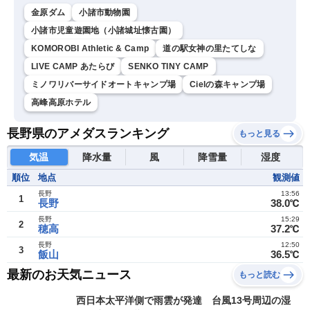
金原ダム
小諸市動物園
小諸市児童遊園地（小諸城址懐古園）
KOMOROBI Athletic & Camp
道の駅女神の里たてしな
LIVE CAMP あたらび
SENKO TINY CAMP
ミノワリバーサイドオートキャンプ場
Cielの森キャンプ場
高峰高原ホテル
長野県のアメダスランキング
もっと見る
気温
降水量
風
降雪量
湿度
順位
地点
観測値
長野
13:56
1
長野
38.0℃
長野
15:29
2
穂高
37.2℃
長野
12:50
3
飯山
36.5℃
最新のお天気ニュース
もっと読む
西日本太平洋側で雨雲が発達 台風13号周辺の湿