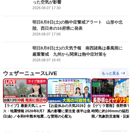
った空気が影響
2026.08.07 17:30
明日8月8日(土)の熱中症警戒アラート 山形や北
陸、西日本の16府県に発表
2026.08.07 17:06
明日8月8日(土)の天気予報 南西諸島は暴風雨に
厳重警戒 九州から関東は熱中症対策を
2026.08.07 16:45
ウェザーニュースLiVE
もっと見る
ライブ放送中
【ライブ】最新天気ニュー
【お盆休みの天気2026】台
【ゲリラ雷雨】長野県で
ス・地震情報 2026年8月7
風の影響に要注意 後半は急
時間に約100mmの猛烈
日(金) ／令和8年熊本地震情
な雷雨の心配も
雨／気象防災速報・記録
報 台風13号の影響に警戒
短時間大雨
〈ウェザーニュースLiVEム