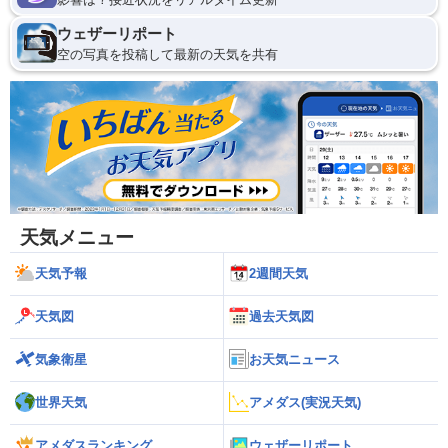
ウェザーリポート
空の写真を投稿して最新の天気を共有
天気メニュー
天気予報
2週間天気
天気図
過去天気図
気象衛星
お天気ニュース
世界天気
アメダス(実況天気)
アメダスランキング
ウェザーリポート