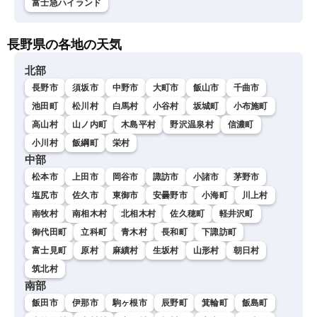
富士急ハイランド
長野県の各地の天気
北部
長野市
須坂市
中野市
大町市
飯山市
千曲市
池田町
松川村
白馬村
小谷村
坂城町
小布施町
高山村
山ノ内町
木島平村
野沢温泉村
信濃町
小川村
飯綱町
栄村
中部
松本市
上田市
岡谷市
諏訪市
小諸市
茅野市
塩尻市
佐久市
東御市
安曇野市
小海町
川上村
南牧村
南相木村
北相木村
佐久穂町
軽井沢町
御代田町
立科町
青木村
長和町
下諏訪町
富士見町
原村
麻績村
生坂村
山形村
朝日村
筑北村
南部
飯田市
伊那市
駒ヶ根市
辰野町
箕輪町
飯島町