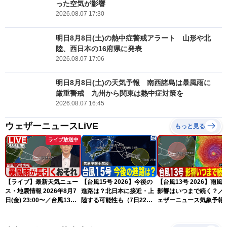
った空気が影響
2026.08.07 17:30
明日8月8日(土)の熱中症警戒アラート 山形や北
陸、西日本の16府県に発表
2026.08.07 17:06
明日8月8日(土)の天気予報 南西諸島は暴風雨に
厳重警戒 九州から関東は熱中症対策を
2026.08.07 16:45
ウェザーニュースLiVE
もっと見る
ライブ放送中
【ライブ】最新天気ニュー
【台風15号 2026】今後の
【台風13号 2026】雨風
ス・地震情報 2026年8月7
進路は？北日本に接近・上
影響はいつまで続く？／
日(金) 23:00〜／台風13号
陸する可能性も（7日22時
ェザーニュース気象予報
の影響長引く 〈ウェザーニ
情報）
解説（7日22時情報）
ュースLiVE・川畑玲〉