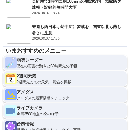
長野県で1時間に約100mmの猛烈な雨 気象防災
速報・記録的短時間大雨
2026.08.07 18:24
来週も西日本は熱中症に警戒を 関東以北も蒸し
暑さに注意
2026.08.07 17:50
いまおすすめのメニュー
雨雲レーダー
現在の雨雲の動きと60時間先の予報
2週間天気
2週間先までの天気・気温を掲載
アメダス
アメダスの最新情報をチェック
ライブカメラ
全国2500地点の空の様子
台風情報
影響は？接近状況をリアルタイム更新