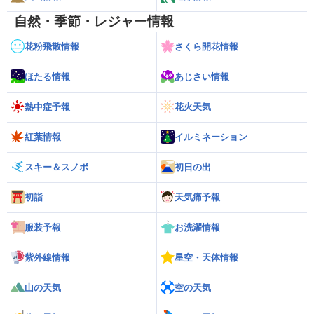
自然・季節・レジャー情報
花粉飛散情報
さくら開花情報
ほたる情報
あじさい情報
熱中症予報
花火天気
紅葉情報
イルミネーション
スキー＆スノボ
初日の出
初詣
天気痛予報
服装予報
お洗濯情報
紫外線情報
星空・天体情報
山の天気
空の天気