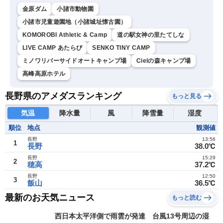
金原ダム
小諸市動物園
小諸市児童遊園地（小諸城址懐古園）
KOMOROBI Athletic & Camp
道の駅女神の里たてしな
LIVE CAMP あたらび
SENKO TINY CAMP
ミノワリバーサイドオートキャンプ場
Cielの森キャンプ場
高峰高原ホテル
長野県のアメダスランキング
もっと見る
気温
降水量
風
降雪量
湿度
順位
地点
観測値
長野
13:56
1
長野
38.0℃
長野
15:29
2
穂高
37.2℃
長野
12:50
3
飯山
36.5℃
最新のお天気ニュース
もっと読む
西日本太平洋側で雨雲が発達 台風13号周辺の湿