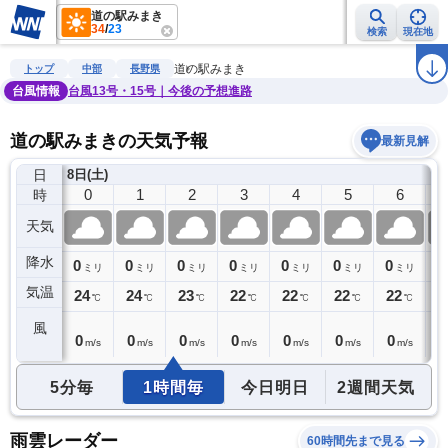
道の駅みまき
34
/
23
検索
現在地
雨雲レーダー
台風情報
地震情報
警報・注意報
2週間天気
ラ
道の駅みまき
トップ
中部
長野県
台風情報
台風13号・15号｜今後の予想進路
道の駅みまきの天気予報
最新見解
日
7日(金)
8日(土)
23
0
1
2
3
4
5
6
時
天気
降水
0
0
0
0
0
0
0
0
0
ミリ
ミリ
ミリ
ミリ
ミリ
ミリ
ミリ
ミリ
気温
25
24
24
23
22
22
22
22
2
℃
℃
℃
℃
℃
℃
℃
℃
風
0
0
0
0
0
0
0
0
0
m/s
m/s
m/s
m/s
m/s
m/s
m/s
m/s
5分毎
1時間毎
今日明日
2週間天気
雨雲レーダー
60時間先まで見る