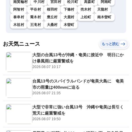
南箕輪村
中川村
宮田村
松川町
高森町
阿南町
阿智村
平谷村
根羽村
下條村
売木村
天龍村
泰阜村
喬木村
豊丘村
大鹿村
上松町
南木曽町
木祖村
王滝村
大桑村
木曽町
お天気ニュース
もっと読む
大型の台風13号が沖縄・奄美に接近中 明日にか
け暴風雨に厳重警戒を
2026.08.07 10:17
台風13号のスパイラルバンドが奄美大島に 奄美
市の雨量は400mmに迫る
2026.08.07 21:35
大型で非常に強い台風13号 沖縄や奄美は長引く
荒天に厳重警戒を
2026.08.07 19:50