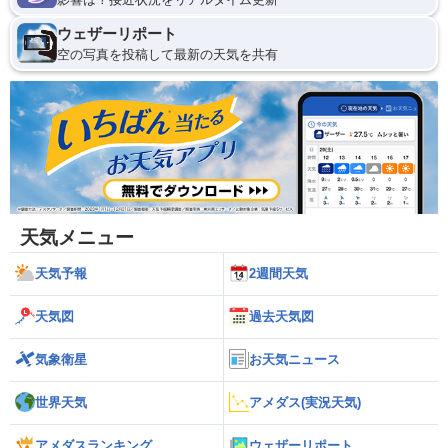
ウェザーリポート
空の写真を投稿して最新の天気を共有
天気メニュー
天気予報
2週間天気
天気図
過去天気図
気象衛星
お天気ニュース
世界天気
アメダス(実況天気)
アメダスランキング
ウェザーリポート