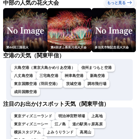
中部の人気の花火大会
もっと見る
第44回三国花火
第4回ぎふ長良川花火大会
多治見市制記念花火大会
空港の天気（関東甲信）
大島空港（東京大島かめりあ空港）
信州まつもと空港
八丈島空港
三宅島空港
神津島空港
新島空港
東京国際空港（羽田空港）
茨城空港
調布飛行場
成田国際空港
注目のお出かけスポット天気（関東甲信）
東京ディズニーランド
明治神宮野球場
上高地
東京ディズニーシー
江ノ島
道の駅美ヶ原高原
横浜スタジアム
よみうりランド
高尾山