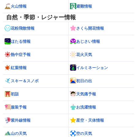
火山情報
避難情報
自然・季節・レジャー情報
花粉飛散情報
さくら開花情報
ほたる情報
あじさい情報
熱中症予報
花火天気
紅葉情報
イルミネーション
スキー＆スノボ
初日の出
初詣
天気痛予報
服装予報
お洗濯情報
紫外線情報
星空・天体情報
山の天気
空の天気