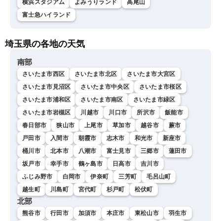
横浜スタジアム
よみうりランド
高尾山
富士急ハイランド
埼玉県の各地の天気
南部
さいたま市西区
さいたま市北区
さいたま市大宮区
さいたま市見沼区
さいたま市中央区
さいたま市桜区
さいたま市浦和区
さいたま市南区
さいたま市緑区
さいたま市岩槻区
川越市
川口市
所沢市
飯能市
春日部市
狭山市
上尾市
草加市
越谷市
蕨市
戸田市
入間市
朝霞市
志木市
和光市
新座市
桶川市
北本市
八潮市
富士見市
三郷市
蓮田市
坂戸市
幸手市
鶴ヶ島市
日高市
吉川市
ふじみ野市
白岡市
伊奈町
三芳町
毛呂山町
越生町
川島町
宮代町
杉戸町
松伏町
北部
熊谷市
行田市
加須市
本庄市
東松山市
羽生市