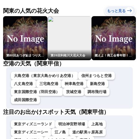
に最接近 沖縄は荒天警戒
〈ウェザーニュースLiVEサ
関東の人気の花火大会
もっと見る
ンシャイン・松本真央／山
口剛央〉
第80回あつぎ鮎まつり大花火大会
第39回利根川大花火大会
燃えよ！商工会青年部！！第23回こうのす花火大会
空港の天気（関東甲信）
大島空港（東京大島かめりあ空港）
信州まつもと空港
八丈島空港
三宅島空港
神津島空港
新島空港
東京国際空港（羽田空港）
茨城空港
調布飛行場
成田国際空港
注目のお出かけスポット天気（関東甲信）
東京ディズニーランド
明治神宮野球場
上高地
東京ディズニーシー
江ノ島
道の駅美ヶ原高原