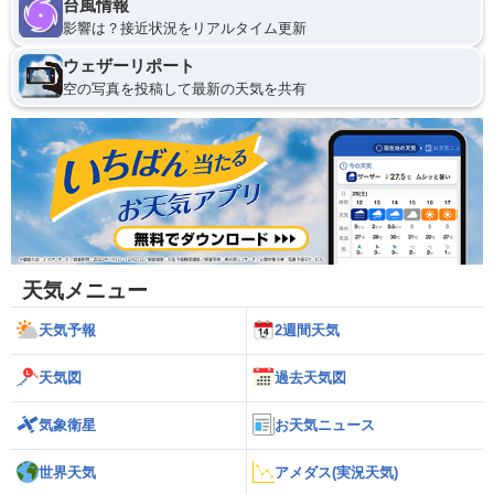
台風情報
影響は？接近状況をリアルタイム更新
ウェザーリポート
空の写真を投稿して最新の天気を共有
天気メニュー
天気予報
2週間天気
天気図
過去天気図
気象衛星
お天気ニュース
世界天気
アメダス(実況天気)