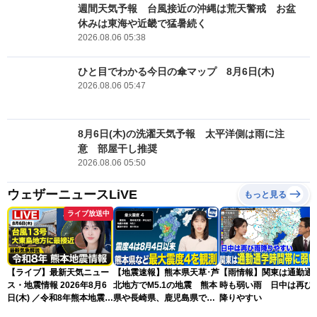
週間天気予報 台風接近の沖縄は荒天警戒 お盆
休みは東海や近畿で猛暑続く
2026.08.06 05:38
ひと目でわかる今日の傘マップ 8月6日(木)
2026.08.06 05:47
8月6日(木)の洗濯天気予報 太平洋側は雨に注
意 部屋干し推奨
2026.08.06 05:50
ウェザーニュースLiVE
もっと見る
ライブ放送中
【ライブ】最新天気ニュー
【地震速報】熊本県天草･芦
【雨情報】関東は通勤通
ス・地震情報 2026年8月6
北地方でM5.1の地震 熊本
時も弱い雨 日中は再び
日(木) ／令和8年熊本地震情
県や長崎県、鹿児島県で震
降りやすい
報／台風13号が大東島地方
度4を観測