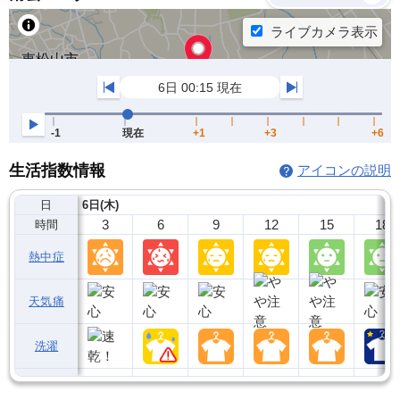
生活指数情報
アイコンの説明
日
6日(木)
3
6
9
12
15
18
時間
熱中症
天気痛
洗濯